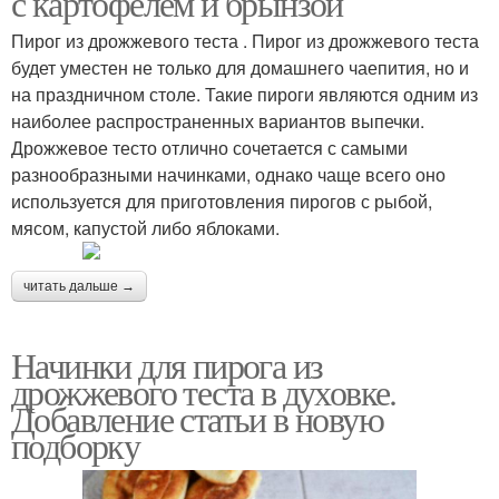
с картофелем и брынзой
Пирог из дрожжевого теста . Пирог из дрожжевого теста
будет уместен не только для домашнего чаепития, но и
на праздничном столе. Такие пироги являются одним из
Начинки для пирога
Тест в духовке
наиболее распространенных вариантов выпечки.
Дрожжевое тесто отлично сочетается с самыми
разнообразными начинками, однако чаще всего оно
используется для приготовления пирогов с рыбой,
Начинки для осетинских
Начинка для рыбного
мясом, капустой либо яблоками.
пирогов
пирога
читать дальше →
Начинки для пирогов
Начинка для пирогов
Начинки для пирога из
дрожжевого теста в духовке.
Добавление статьи в новую
подборку
Начинка для пирога
Сырный пирог