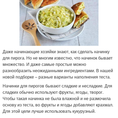
Пироги из дрожжевого
Тест с разными
теста
начинками
Пирог со сладкой
Сладкий пирог
начинкой
Даже начинающие хозяйки знают, как сделать начинку
для пирога. Но не многим известно, что начинок бывает
множество. И даже самые простые можно
разнообразить неожиданными ингредиентами. В нашей
Тест с капустой
Пирог с капустой
новой подборке – разные варианты наполнения теста.
Начинки для пирогов бывают сладкие и несладкие. Для
сладких обычно используют фрукты, ягоды, творог.
Чтобы такая начинка не была влажной и не размочила
основу из теста, во фрукты и ягоды добавляют крахмал.
Вкусный пирог
Для этой цели лучше использовать кукурузный.