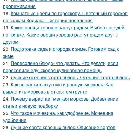
прореживания
18.
Комнатные цветы по гороскопу. Цветочный гороскоп
по знакам Зодиака – история появления
19.
Какие овощи хорошо растут рядом. Выбор соседей
по грядке. Какие овощи хорошо растут рядом друг с
другом
20.
Подготовка сада и огорода к зиме. Готовим сад к
зиме
21.
Пересолено блюдо- что делать. Что делать, если
пересолили еду: скорая кулинарная помощь
22.
Лучшие осенние сорта яблонь. Осенние сорта яблонь
23.
Как вырастить вкусную и ровную морковь. Как
вырастить морковь в открытом грунте
24.
Почему вырастает мелкая морковь. Добавление
статьи в новую подборку
25.
Что такое мочевина, как удобрение. Мочевина
удобрение
26.
Лучшие сорта красных яблок. Описание сортов