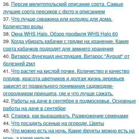
36.
Персик мелитопольский описание сорта. Самые
лучшие сорта персиков с фото и описанием
37.
Что лучше скважина или колодец для дома.
Количество воды
38.
Окна WHS Halo. Обзор профиля WHS Halo 60
39.
Когда убирать кабачки с грядки на хранение. Какие
сорта кабачков подходят для зимнего хранения
40.
Витарос фунгицид инструкция. Витарос "Avgust" от
болезней 2мл
41.
Что растет на кислой почве. Количество и качество
плодов, красота цветников и долгая жизнь деревьев
зависят от правильного понимания садоводом-
огородником принципа, где и что лучше сажать.
42.
Работы на даче в сентябре в подмосковье. Основные
работы на даче в сентябре
43.
Спаржа, как выращивать. Размножение семенами
44.
Что посадить осенью на огороде. Цветы
45.
Что можно есть на ночь. Какие фрукты можно есть на
ночь, а какие нельзя