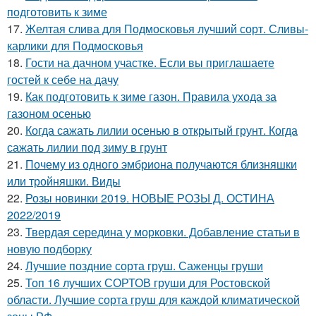
подготовить к зиме
17.
Желтая слива для Подмосковья лучший сорт. Сливы-
карлики для Подмосковья
18.
Гости на дачном участке. Если вы приглашаете
гостей к себе на дачу
19.
Как подготовить к зиме газон. Правила ухода за
газоном осенью
20.
Когда сажать лилии осенью в открытый грунт. Когда
сажать лилии под зиму в грунт
21.
Почему из одного эмбриона получаются близняшки
или тройняшки. Виды
22.
Розы новинки 2019. НОВЫЕ РОЗЫ Д. ОСТИНА
2022/2019
23.
Твердая середина у морковки. Добавление статьи в
новую подборку
24.
Лучшие поздние сорта груш. Саженцы груши
25.
Топ 16 лучших СОРТОВ груши для Ростовской
области. Лучшие сорта груш для каждой климатической