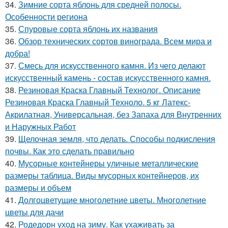
34.
Зимние сорта яблонь для средней полосы.
Особенности региона
35.
Спуровые сорта яблонь их названия
36.
Обзор технических сортов винограда. Всем мира и
добра!
37.
Смесь для искусственного камня. Из чего делают
искусственный камень - состав искусственного камня.
38.
Резиновая Краска Главный Технолог. Описание
Резиновая Краска Главный Техноло. 5 кг Латекс-
Акрилатная, Универсальная, без Запаха для Внутренних
и Наружных Работ
39.
Щелочная земля, что делать. Способы подкисления
почвы. Как это сделать правильно
40.
Мусорные контейнеры уличные металлические
размеры таблица. Виды мусорных контейнеров, их
размеры и объем
41.
Долгоцветущие многолетние цветы. Многолетние
цветы для дачи
42.
Родедорн уход на зиму. Как ухаживать за