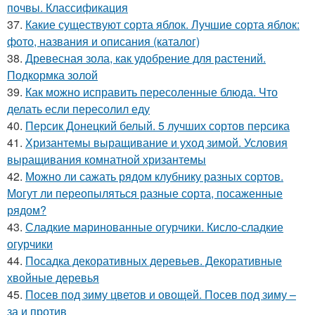
почвы. Классификация
37.
Какие существуют сорта яблок. Лучшие сорта яблок:
фото, названия и описания (каталог)
38.
Древесная зола, как удобрение для растений.
Подкормка золой
39.
Как можно исправить пересоленные блюда. Что
делать если пересолил еду
40.
Персик Донецкий белый. 5 лучших сортов персика
41.
Хризантемы выращивание и уход зимой. Условия
выращивания комнатной хризантемы
42.
Можно ли сажать рядом клубнику разных сортов.
Могут ли переопыляться разные сорта, посаженные
рядом?
43.
Сладкие маринованные огурчики. Кисло-сладкие
огурчики
44.
Посадка декоративных деревьев. Декоративные
хвойные деревья
45.
Посев под зиму цветов и овощей. Посев под зиму –
за и против