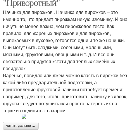
"Приворотный"
Начинка для пирожков . Начинка для пирожков – это
именно то, что придает пирожкам некую изюминку. И она
Тест с капустой
Пирог с капустой
ничуть не менее важна, чем пирожковое тесто. Как
правило, для жареных пирожков и для пирожков,
выпекаемых в духовке, готовятся одни и те же начинки.
Они могут быть сладкими, солеными, молочными,
Вкусный пирог
Начинки для пирогов
мясными, фруктовыми, овощными и т. д. И все они
обязательно придутся кстати для теплых семейных
посиделок!
Варенье, повидло или джем можно класть в пирожки без
какой-либо предварительной подготовки, а
приготовление фруктовой начинки потребует времени:
например, для того, чтобы приготовить начинку из яблок,
фрукты следует потушить или просто натереть их на
терке и соединить с сахаром.
читать дальше →