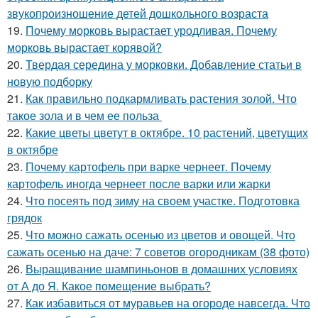
звукопроизношение детей дошкольного возраста
19.
Почему морковь вырастает уродливая. Почему
морковь вырастает корявой?
20.
Твердая середина у морковки. Добавление статьи в
новую подборку
21.
Как правильно подкармливать растения золой. Что
такое зола и в чем ее польза
22.
Какие цветы цветут в октябре. 10 растений, цветущих
в октябре
23.
Почему картофель при варке чернеет. Почему
картофель иногда чернеет после варки или жарки
24.
Что посеять под зиму на своем участке. Подготовка
грядок
25.
Что можно сажать осенью из цветов и овощей. Что
сажать осенью на даче: 7 советов огородникам (38 фото)
26.
Выращивание шампиньонов в домашних условиях
от А до Я. Какое помещение выбрать?
27.
Как избавиться от муравьев на огороде навсегда. Что