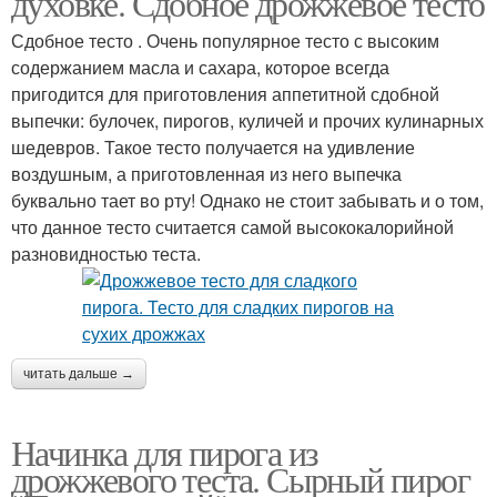
духовке. Сдобное дрожжевое тесто
Сдобное тесто . Очень популярное тесто с высоким
содержанием масла и сахара, которое всегда
Пироги на сухих
пригодится для приготовления аппетитной сдобной
Начинка для пирога
дрожжах
выпечки: булочек, пирогов, куличей и прочих кулинарных
шедевров. Такое тесто получается на удивление
воздушным, а приготовленная из него выпечка
буквально тает во рту! Однако не стоит забывать и о том,
Тест с разными
Сырный пирог
что данное тесто считается самой высококалорийной
начинками
разновидностью теста.
Пирог из дрожжевого
Сладкий пирог
теста
читать дальше →
Начинка для пирога из
Пирог со сладкой
Тест с вареньем
дрожжевого теста. Сырный пирог
начинкой