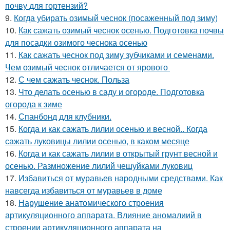
почву для гортензий?
9.
Когда убирать озимый чеснок (посаженный под зиму)
10.
Как сажать озимый чеснок осенью. Подготовка почвы
для посадки озимого чеснока осенью
11.
Как сажать чеснок под зиму зубчиками и семенами.
Чем озимый чеснок отличается от ярового
12.
С чем сажать чеснок. Польза
13.
Что делать осенью в саду и огороде. Подготовка
огорода к зиме
14.
Спанбонд для клубники.
15.
Когда и как сажать лилии осенью и весной.. Когда
сажать луковицы лилии осенью, в каком месяце
16.
Когда и как сажать лилии в открытый грунт весной и
осенью. Размножение лилий чешуйками луковиц
17.
Избавиться от муравьев народными средствами. Как
навсегда избавиться от муравьев в доме
18.
Нарушение анатомического строения
артикуляционного аппарата. Влияние аномалиий в
строении артикуляционного аппарата на