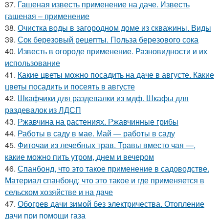
37.
Гашеная известь применение на даче. Известь
гашеная – применение
38.
Очистка воды в загородном доме из скважины. Виды
39.
Сок березовый рецепты. Польза березового сока
40.
Известь в огороде применение. Разновидности и их
использование
41.
Какие цветы можно посадить на даче в августе. Какие
цветы посадить и посеять в августе
42.
Шкафчики для раздевалки из мдф. Шкафы для
раздевалок из ЛДСП
43.
Ржавчина на растениях. Ржавчинные грибы
44.
Работы в саду в мае. Май — работы в саду
45.
Фиточаи из лечебных трав. Травы вместо чая —,
какие можно пить утром, днем и вечером
46.
Спанбонд, что это такое применение в садоводстве.
Материал спанбонд: что это такое и где применяется в
сельском хозяйстве и на даче
47.
Обогрев дачи зимой без электричества. Отопление
дачи при помощи газа