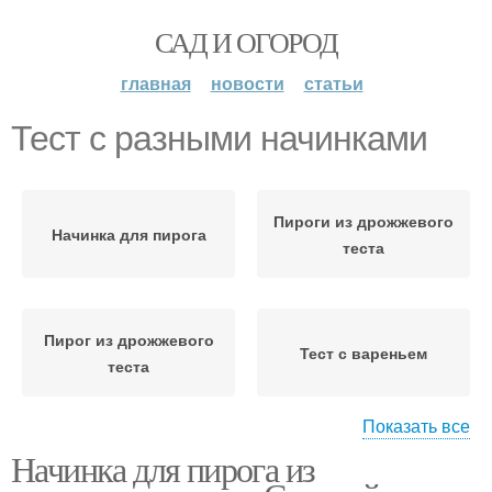
САД И ОГОРОД
главная
новости
статьи
Тест с разными начинками
Пироги из дрожжевого
Начинка для пирога
теста
Пирог из дрожжевого
Тест с вареньем
теста
Показать все
Начинка для пирога из
Пирог со сладкой
Тест с капустой
начинкой