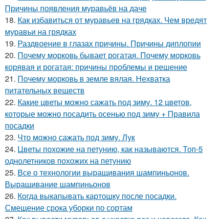
Причины появления муравьёв на даче
18.
Как избавиться от муравьев на грядках. Чем вредят
муравьи на грядках
19.
Раздвоение в глазах причины. Причины диплопии
20.
Почему морковь бывает рогатая. Почему морковь
корявая и рогатая: причины проблемы и решение
21.
Почему морковь в земле вялая. Нехватка
питательных веществ
22.
Какие цветы можно сажать под зиму. 12 цветов,
которые можно посадить осенью под зиму + Правила
посадки
23.
Что можно сажать под зиму. Лук
24.
Цветы похожие на петунию, как называются. Топ-5
однолетников похожих на петунию
25.
Все о технологии выращивания шампиньонов.
Выращивание шампиньонов
26.
Когда выкапывать картошку после посадки.
Смещение срока уборки по сортам