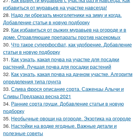
27.
Как вывести муравьев с участка раз и навсегда. Как
избавиться от муравьев на участке навсегда!
28.
Надо ли обрезать многолетники на зиму и когда.
Добавление статьи в новую подборку
29.
Как избавиться от рыжих муравьев на огороде и в
доме. Отравляющие препараты против насекомых
30.
Что такое суперфосфат, как удобрение. Добавление
статьи в новую подборку
31.
Как узнать, какая почва на участке для посадки
растений. Лучшая почва для посадки растений
32.
Как узнать, какая почва на дачном участке. Алгоритм
определения типа грунта
33.
Слива фрося описание сорта. Саженцы Алычи и
Сливы Предзаказ весна 2021
34.
Ранние сорта груши. Добавление статьи в новую
подборку
35.
Необычные овощи на огороде. Экзотика на огороде
36.
Настойки на водке ягодные. Важные детали и
полезные советы