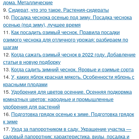
дома. Металлические
9.
Сидерат, что это такое. Растения-сидераты
10.
Посадка чеснока осенью под зиму. Посадка чеснока
осенью (под зиму), лучшее время
11.
Как посадить озимый чеснок. Правила посадки
озимого чеснока для отличного урожая: разбираем по
шагам
12.
Когда сажать озимый чеснок в 2022 году. Добавление
статьи в новую подборку
13.
Когда садить зимний чеснок. Яровые и озимые сорта
14.
У, каких яблок красная мякоть. Особенности яблонь с
красными плодами
15.
Удобрения для цветов осенние. Осенняя подкормка
комнатных цветов: народные и промышленные
удобрения для растений
16.
Подготовка грядок осенью к зиме. Подготовка грядок
к зиме
17.
Уход за папоротником в саду. Украшение участка —
садовый папоротник: характеристика, виды, посадка и