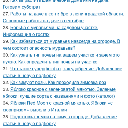
Готовим субстрат
27.
Работы на даче в сентябре в ленинградской области.
Основные работы на даче в сентябре
28.
Борьба с муравьями на садовом участке.
Информация о гостях
29.
Как избавиться от муравьев навсегда на огороде. В
чем состоит опасность муравьев?
30.
Как узнать тип почвы на вашем участке и зачем это
нужно. Как определить тип почвы на участке
31.
Что такое суперфосфат, как удобрение. Добавление
статьи в новую подборку
32.
Как зимуют розы. Как проходила зимовка роз
33.
Яблоко красное с зеленоватой мякотью. Зеленые
яблоки: лучшие сорта с названиями и фото (каталог)
34.
Яблоки Red Moon с красной мякотью. Яблоки «с
сюрпризом» вывели в Италии
35.
Подготовка земли на зиму в огороде. Добавление
статьи в новую подборку