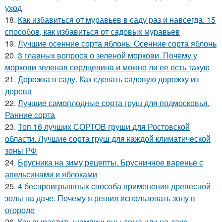
уход
18.
Как избавиться от муравьев в саду раз и навсегда. 15
способов, как избавиться от садовых муравьев
19.
Лучшие осенние сорта яблонь. Осенние сорта яблонь
20.
3 главных вопроса о зеленой моркови. Почему у
моркови зеленая сердцевина и можно ли ее есть такую
21.
Дорожка в саду. Как сделать садовую дорожку из
дерева
22.
Лучшие самоплодные сорта груш для подмосковья.
Ранние сорта
23.
Топ 16 лучших СОРТОВ груши для Ростовской
области. Лучшие сорта груш для каждой климатической
зоны РФ
24.
Брусника на зиму рецепты. Брусничное варенье с
апельсинами и яблоками
25.
4 беспроигрышных способа применения древесной
золы на даче. Почему я решил использовать золу в
огороде
26.
Как вырастить шампиньоны дома или на даче.