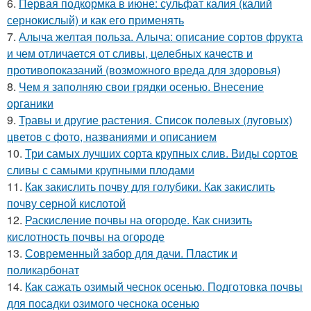
6.
Первая подкормка в июне: сульфат калия (калий
сернокислый) и как его применять
7.
Алыча желтая польза. Алыча: описание сортов фрукта
и чем отличается от сливы, целебных качеств и
противопоказаний (возможного вреда для здоровья)
8.
Чем я заполняю свои грядки осенью. Внесение
органики
9.
Травы и другие растения. Список полевых (луговых)
цветов с фото, названиями и описанием
10.
Три самых лучших сорта крупных слив. Виды сортов
сливы с самыми крупными плодами
11.
Как закислить почву для голубики. Как закислить
почву серной кислотой
12.
Раскисление почвы на огороде. Как снизить
кислотность почвы на огороде
13.
Современный забор для дачи. Пластик и
поликарбонат
14.
Как сажать озимый чеснок осенью. Подготовка почвы
для посадки озимого чеснока осенью