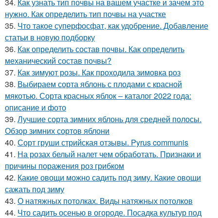
34.
Как узнать тип почвы на вашем участке и зачем это
нужно. Как определить тип почвы на участке
35.
Что такое суперфосфат, как удобрение. Добавление
статьи в новую подборку
36.
Как определить состав почвы. Как определить
механический состав почвы?
37.
Как зимуют розы. Как проходила зимовка роз
38.
Выбираем сорта яблонь с плодами с красной
мякотью. Сорта красных яблок – каталог 2022 года:
описание и фото
39.
Лучшие сорта зимних яблонь для средней полосы.
Обзор зимних сортов яблони
40.
Сорт груши стрийская отзывы. Pyrus communis
41.
На розах белый налет чем обработать. Признаки и
причины поражения роз грибком
42.
Какие овощи можно садить под зиму. Какие овощи
сажать под зиму
43.
О натяжных потолках. Виды натяжных потолков
44.
Что садить осенью в огороде. Посадка культур под