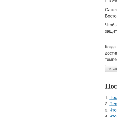
Поч
Сажен
Восто
Чтобы
защит
Когда
дости
темпе
читат
Пос
1.
Пос
2.
Пер
3.
Что
4.
Что