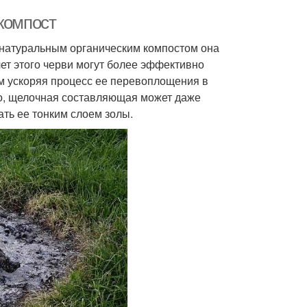
компост
с натуральным органическим компостом она
чет этого черви могут более эффективно
м ускоряя процесс ее перевоплощения в
о, щелочная составляющая может даже
ть ее тонким слоем золы.