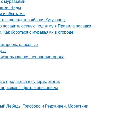
ы с муравьями
яшки. Виды
и и яблоками
го садоводства яблоня Кутузовец
о посадить осенью под зиму + Правила посадки
и. Как бороться с муравьями в огороде
ликарбоната осенью
уса
 использования пенополистирола
сего продаются в супермаркетах
 персиков с фото и описанием
лый Лебедь, Грисборо и Редхайвен, Мореттини