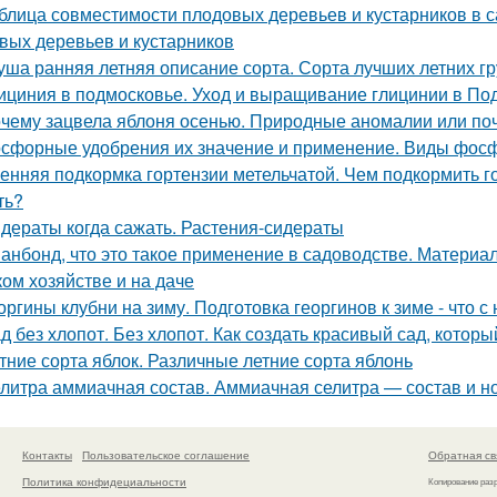
блица совместимости плодовых деревьев и кустарников в 
вых деревьев и кустарников
уша ранняя летняя описание сорта. Сорта лучших летних 
ициния в подмосковье. Уход и выращивание глицинии в По
чему зацвела яблоня осенью. Природные аномалии или поч
сфорные удобрения их значение и применение. Виды фос
енняя подкормка гортензии метельчатой. Чем подкормить г
ть?
дераты когда сажать. Растения-сидераты
анбонд, что это такое применение в садоводстве. Материал 
ком хозяйстве и на даче
оргины клубни на зиму. Подготовка георгинов к зиме - что 
д без хлопот. Без хлопот. Как создать красивый сад, котор
тние сорта яблок. Различные летние сорта яблонь
литра аммиачная состав. Аммиачная селитра — состав и 
Контакты
Пользовательское соглашение
Обратная св
Политика конфидециальности
Копирование раз