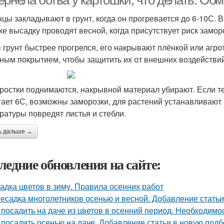
ернела ботва у картошки, что делать. Об
цы закладывают в грунт, когда он прогревается до 6-10С. 
ке высадку проводят весной, когда присутствует риск замор
 грунт быстрее прогрелся, его накрывают плёнкой или агр
ным покрытием, чтобы защитить их от внешних воздействий
 ростки поднимаются, накрывной материал убирают. Если т
гает 6С, возможны заморозки, для растений устанавливают
ратуры повредят листья и стебли.
ь дальше →
ледние обновления на сайте:
адка цветов в зиму. Правила осенних работ
есадка многолетников осенью и весной. Добавление статьи
 посадить на даче из цветов в осенний период. Необходимо
 посадить осенью на даче. Добавление статьи в новую подб