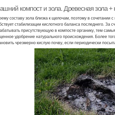
ашний компост и зола. Древесная зола + 
оему составу зола близка к щелочам, поэтому в сочетании 
бствует стабилизации кислотного баланса последнего. За с
абатывать присутствующую в компосте органику, тем самы
ценное удобрение натурального происхождения. Более тог
ановить чрезмерно кислую почву, если периодически посыпа