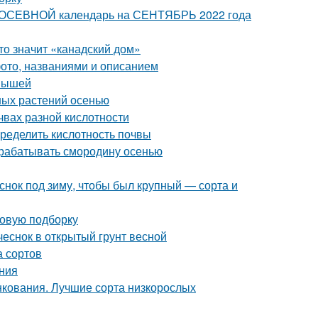
 ПОСЕВНОЙ календарь на СЕНТЯБРЬ 2022 года
то значит «канадский дом»
фото, названиями и описанием
 мышей
ных растений осенью
чвах разной кислотности
пределить кислотность почвы
брабатывать смородину осенью
еснок под зиму, чтобы был крупный — сорта и
новую подборку
 чеснок в открытый грунт весной
а сортов
ния
нкования. Лучшие сорта низкорослых