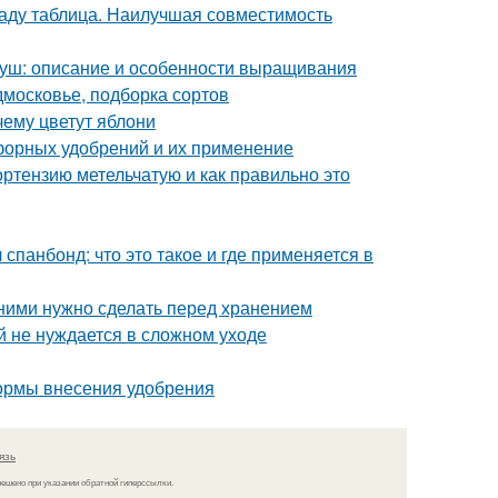
саду таблица. Наилучшая совместимость
груш: описание и особенности выращивания
дмосковье, подборка сортов
ему цветут яблони
форных удобрений и их применение
ортензию метельчатую и как правильно это
спанбонд: что это такое и где применяется в
с ними нужно сделать перед хранением
ый не нуждается в сложном уходе
нормы внесения удобрения
язь
решено при указании обратной гиперссылки.