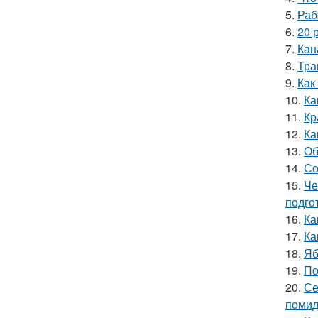
5.
Раб
6.
20 
7.
Кан
8.
Тра
9.
Как
10.
Ка
11.
Кр
12.
Ка
13.
Об
14.
Со
15.
Че
подго
16.
Ка
17.
Ка
18.
Яб
19.
По
20.
Се
помид