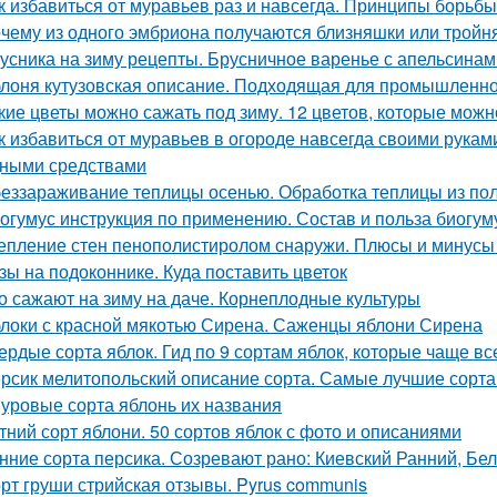
к избавиться от муравьев раз и навсегда. Принципы борьб
чему из одного эмбриона получаются близняшки или тройн
усника на зиму рецепты. Брусничное варенье с апельсинам
лоня кутузовская описание. Подходящая для промышленно
кие цветы можно сажать под зиму. 12 цветов, которые можн
к избавиться от муравьев в огороде навсегда своими рукам
ными средствами
еззараживание теплицы осенью. Обработка теплицы из по
огумус инструкция по применению. Состав и польза биогум
епление стен пенополистиролом снаружи. Плюсы и минусы
зы на подоконнике. Куда поставить цветок
о сажают на зиму на даче. Корнеплодные культуры
локи с красной мякотью Сирена. Саженцы яблони Сирена
ердые сорта яблок. Гид по 9 сортам яблок, которые чаще в
рсик мелитопольский описание сорта. Самые лучшие сорта
уровые сорта яблонь их названия
тний сорт яблони. 50 сортов яблок с фото и описаниями
нние сорта персика. Созревают рано: Киевский Ранний, Бе
рт груши стрийская отзывы. Pyrus communis