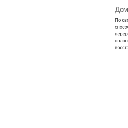
Дом
По св
спосо
перер
полно
восст