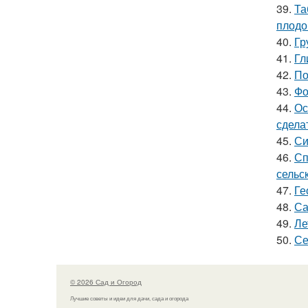
39.
Та
плодо
40.
Гр
41.
Гл
42.
По
43.
Фо
44.
Ос
сдела
45.
Си
46.
Сп
сельс
47.
Ге
48.
Са
49.
Ле
50.
Се
© 2026 Сад и Огород
Лучшие советы и идеи для дачи, сада и огорода