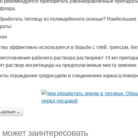
о рекомендуется приобретать узконаправленные препараты
флора.
бработать теплицу из поликарбоната осенью? Наибольшее
раты:
нон
тво эффективно используется в борьбе с тлёй, трипсом, б
риготовления рабочего раствора растворяют 10 мл препара
ят раствор инсектицида на предполагаемые места зимовки 
нты ограждения грядок;щели в соединениях каркаса;поверх
ь дальше →
 может заинтересовать