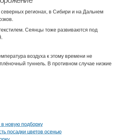
морожение
В северных регионах, в Сибири и на Дальнем
озков.
отекстилем. Сеянцы тоже развиваются под
.
емпература воздуха к этому времени не
 плёночный туннель. В противном случае низкие
 в новую подборку
сть посадки цветов осенью
орку