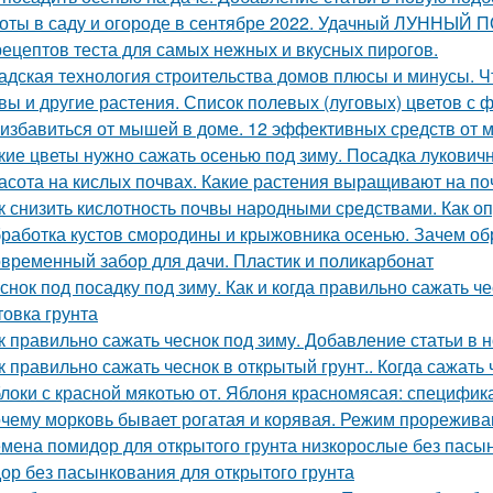
оты в саду и огороде в сентябре 2022. Удачный ЛУННЫЙ
рецептов теста для самых нежных и вкусных пирогов.
адская технология строительства домов плюсы и минусы. Ч
вы и другие растения. Список полевых (луговых) цветов с 
 избавиться от мышей в доме. 12 эффективных средств от
кие цветы нужно сажать осенью под зиму. Посадка лукович
асота на кислых почвах. Какие растения выращивают на по
к снизить кислотность почвы народными средствами. Как о
работка кустов смородины и крыжовника осенью. Зачем о
временный забор для дачи. Пластик и поликарбонат
снок под посадку под зиму. Как и когда правильно сажать ч
товка грунта
к правильно сажать чеснок под зиму. Добавление статьи в 
к правильно сажать чеснок в открытый грунт.. Когда сажать
локи с красной мякотью от. Яблоня красномясая: специфик
чему морковь бывает рогатая и корявая. Режим прорежива
мена помидор для открытого грунта низкорослые без пасы
ор без пасынкования для открытого грунта