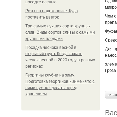
Однак
посадке осенью
микро
Розы на подоконнике. Куда
Чем о
поставить цветок
препа
Три самых лучших сорта крупных
Фуфа
слив. Виды сортов сливы с самыми
крупными плодами
Средс
Посадка чеснока весной в
Для п
открытый грунт. Когда сажать
нанос
чеснок весной в 2020 году в разных
элеме
регионах
Гроза
Георгины клубни на зиму.
Подготовка георгинов к зиме - что с
ними нужно сделать перед
хранением
читат
Вас