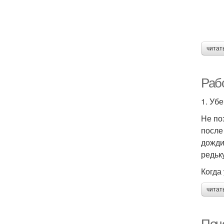
читат
Рабо
1. Уб
Не по
после
дожди
редьк
Когда
читат