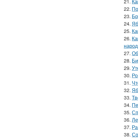
21.
Ка
22.
По
23.
Бр
24.
Яб
25.
Ка
26.
Ка
народ
27.
Об
28.
Би
29.
Ут
30.
Ро
31.
Чт
32.
Яб
33.
Тв
34.
Пе
35.
Сп
36.
Ле
37.
Ра
38.
Со