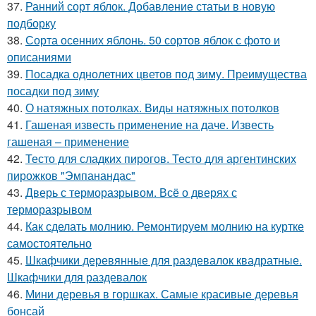
37.
Ранний сорт яблок. Добавление статьи в новую
подборку
38.
Сорта осенних яблонь. 50 сортов яблок с фото и
описаниями
39.
Посадка однолетних цветов под зиму. Преимущества
посадки под зиму
40.
О натяжных потолках. Виды натяжных потолков
41.
Гашеная известь применение на даче. Известь
гашеная – применение
42.
Тесто для сладких пирогов. Тесто для аргентинских
пирожков "Эмпанандас"
43.
Дверь с терморазрывом. Всё о дверях с
терморазрывом
44.
Как сделать молнию. Ремонтируем молнию на куртке
самостоятельно
45.
Шкафчики деревянные для раздевалок квадратные.
Шкафчики для раздевалок
46.
Мини деревья в горшках. Самые красивые деревья
бонсай