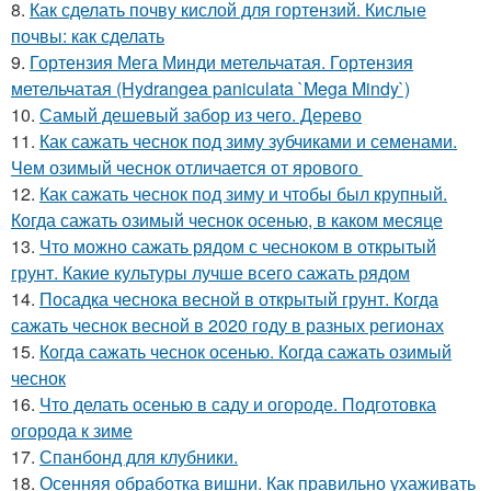
8.
Как сделать почву кислой для гортензий. Кислые
почвы: как сделать
9.
Гортензия Мега Минди метельчатая. Гортензия
метельчатая (Hydrangea paniculata `Mega Mindy`)
10.
Самый дешевый забор из чего. Дерево
11.
Как сажать чеснок под зиму зубчиками и семенами.
Чем озимый чеснок отличается от ярового
12.
Как сажать чеснок под зиму и чтобы был крупный.
Когда сажать озимый чеснок осенью, в каком месяце
13.
Что можно сажать рядом с чесноком в открытый
грунт. Какие культуры лучше всего сажать рядом
14.
Посадка чеснока весной в открытый грунт. Когда
сажать чеснок весной в 2020 году в разных регионах
15.
Когда сажать чеснок осенью. Когда сажать озимый
чеснок
16.
Что делать осенью в саду и огороде. Подготовка
огорода к зиме
17.
Спанбонд для клубники.
18.
Осенняя обработка вишни. Как правильно ухаживать