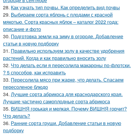
огороде в сентябре
28.
Как узнать тип почвы. Как определить вид почвы
29.
Выбираем сорта яблонь с плодами с красной
мякотью. Сорта красных яблок – каталог 2022 года:
описание и фото
30.
Подготовка земли на зиму в огороде. Добавление
статьи в новую подборку
31.
Правильно используем золу в качестве удобрения
растений. Когда и как правильно вносить золу
32.
Что делать если я пересолила макароны по-флотски.
? 5 способов, как исправить
33.
Пересолила мясо при жарке, что делать. Спасаем
пересоленое блюдо
34.
Лучшие сорта абрикоса для краснодарского края.
Лучшие частично самоплодные сорта абрикоса
35.
ВИШНЯ горькая и мелкая. Почему ВИШНЯ горчит?
Что делать?
36.
Ранние сорта груши. Добавление статьи в новую
подборку