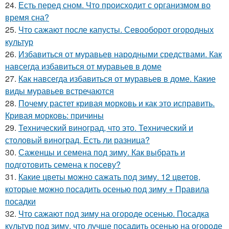
24.
Есть перед сном. Что происходит с организмом во
время сна?
25.
Что сажают после капусты. Севооборот огородных
культур
26.
Избавиться от муравьев народными средствами. Как
навсегда избавиться от муравьев в доме
27.
Как навсегда избавиться от муравьев в доме. Какие
виды муравьев встречаются
28.
Почему растет кривая морковь и как это исправить.
Кривая морковь: причины
29.
Технический виноград, что это. Технический и
столовый виноград. Есть ли разница?
30.
Саженцы и семена под зиму. Как выбрать и
подготовить семена к посеву?
31.
Какие цветы можно сажать под зиму. 12 цветов,
которые можно посадить осенью под зиму + Правила
посадки
32.
Что сажают под зиму на огороде осенью. Посадка
культур под зиму, что лучше посадить осенью на огороде