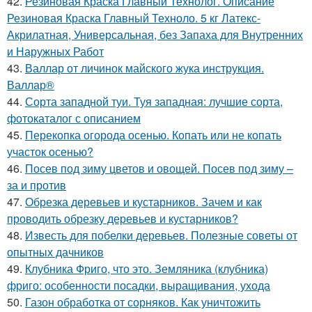
42.
Резиновая Краска Главный Технолог. Описание
Резиновая Краска Главный Техноло. 5 кг Латекс-
Акрилатная, Универсальная, без Запаха для Внутренних
и Наружных Работ
43.
Валлар от личинок майского жука инструкция.
Валлар®
44.
Сорта западной туи. Туя западная: лучшие сорта,
фотокаталог с описанием
45.
Перекопка огорода осенью. Копать или не копать
участок осенью?
46.
Посев под зиму цветов и овощей. Посев под зиму –
за и против
47.
Обрезка деревьев и кустарников. Зачем и как
проводить обрезку деревьев и кустарников?
48.
Известь для побелки деревьев. Полезные советы от
опытных дачников
49.
Клубника Фриго, что это. Земляника (клубника)
фриго: особенности посадки, выращивания, ухода
50.
Газон обработка от сорняков. Как уничтожить