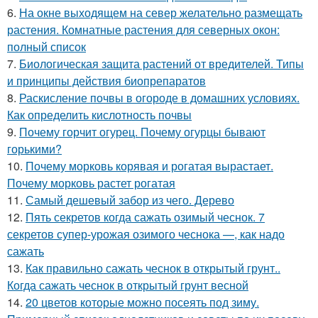
6.
На окне выходящем на север желательно размещать
растения. Комнатные растения для северных окон:
полный список
7.
Биологическая защита растений от вредителей. Типы
и принципы действия биопрепаратов
8.
Раскисление почвы в огороде в домашних условиях.
Как определить кислотность почвы
9.
Почему горчит огурец. Почему огурцы бывают
горькими?
10.
Почему морковь корявая и рогатая вырастает.
Почему морковь растет рогатая
11.
Самый дешевый забор из чего. Дерево
12.
Пять секретов когда сажать озимый чеснок. 7
секретов супер-урожая озимого чеснока —, как надо
сажать
13.
Как правильно сажать чеснок в открытый грунт..
Когда сажать чеснок в открытый грунт весной
14.
20 цветов которые можно посеять под зиму.