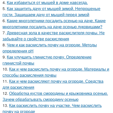
4.
Как избавиться от мышей в доме навсегда.
5.
Как защитить дачу от мышей зимой. Непрошеные
гости. Защищаем дачу от мышей перед зимой
6.
Какие многолетники посадить осенью на даче. Какие
многолетники посадить на даче осенью луковицами?
7.
Древесная зола в качестве раскислителя почвы. Не
забывайте о свойстве раскисления
8.
Чем и как раскислить почву на огороде. Методы
определения рН
9.
Как улучшить глинистую почву. Определение
глинистой почвы
10.
Как и чем раскислить почву на огороде. Материалы и
способы раскисления почвы
11.
Как и чем раскисляют почву на огороде. Средства
для раскисления
12.
Обработка кустов смородины и крыжовника осенью.
Зачем обрабатывать смородину осенью
13.
Как раскислить почву на участке. Чем раскислить
почву на огороде