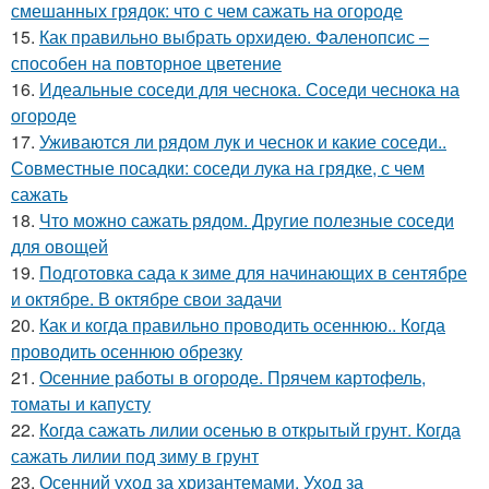
смешанных грядок: что с чем сажать на огороде
15.
Как правильно выбрать орхидею. Фаленопсис –
способен на повторное цветение
16.
Идеальные соседи для чеснока. Соседи чеснока на
огороде
17.
Уживаются ли рядом лук и чеснок и какие соседи..
Совместные посадки: соседи лука на грядке, с чем
сажать
18.
Что можно сажать рядом. Другие полезные соседи
для овощей
19.
Подготовка сада к зиме для начинающих в сентябре
и октябре. В октябре свои задачи
20.
Как и когда правильно проводить осеннюю.. Когда
проводить осеннюю обрезку
21.
Осенние работы в огороде. Прячем картофель,
томаты и капусту
22.
Когда сажать лилии осенью в открытый грунт. Когда
сажать лилии под зиму в грунт
23.
Осенний уход за хризантемами. Уход за