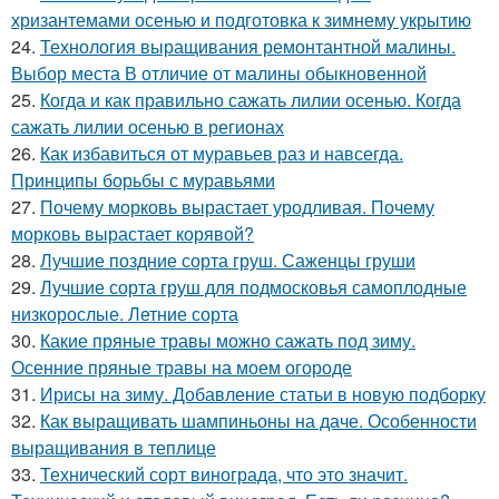
хризантемами осенью и подготовка к зимнему укрытию
24.
Технология выращивания ремонтантной малины.
Выбор места В отличие от малины обыкновенной
25.
Когда и как правильно сажать лилии осенью. Когда
сажать лилии осенью в регионах
26.
Как избавиться от муравьев раз и навсегда.
Принципы борьбы с муравьями
27.
Почему морковь вырастает уродливая. Почему
морковь вырастает корявой?
28.
Лучшие поздние сорта груш. Саженцы груши
29.
Лучшие сорта груш для подмосковья самоплодные
низкорослые. Летние сорта
30.
Какие пряные травы можно сажать под зиму.
Осенние пряные травы на моем огороде
31.
Ирисы на зиму. Добавление статьи в новую подборку
32.
Как выращивать шампиньоны на даче. Особенности
выращивания в теплице
33.
Технический сорт винограда, что это значит.