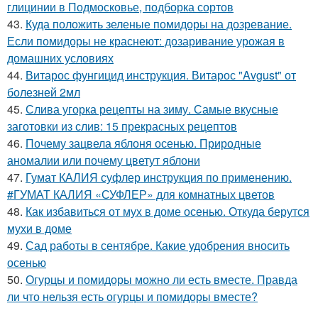
глицинии в Подмосковье, подборка сортов
43.
Куда положить зеленые помидоры на дозревание.
Если помидоры не краснеют: дозаривание урожая в
домашних условиях
44.
Витарос фунгицид инструкция. Витарос "Avgust" от
болезней 2мл
45.
Слива угорка рецепты на зиму. Самые вкусные
заготовки из слив: 15 прекрасных рецептов
46.
Почему зацвела яблоня осенью. Природные
аномалии или почему цветут яблони
47.
Гумат КАЛИЯ суфлер инструкция по применению.
#ГУМАТ КАЛИЯ «СУФЛЕР» для комнатных цветов
48.
Как избавиться от мух в доме осенью. Откуда берутся
мухи в доме
49.
Сад работы в сентябре. Какие удобрения вносить
осенью
50.
Огурцы и помидоры можно ли есть вместе. Правда
ли что нельзя есть огурцы и помидоры вместе?