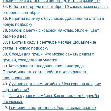
Технический и столовый виноград. Есть ли разница?
34.
Работа в огороде в сентябре. 10 самых важных дел в
огороде в сентябре
35.
Рецепты на зиму с брусникой. Добавление статьи в
новую подборку
36.
Яблоки ранетки с красной мякотью. Яблоки: цвет,
размер и вес
37.
Работы в саду в сентябре месяце. Добавление
статьи в новую подборку
38.
Соседи для груши. Что можно сажать рядом с
грушей, соседство на участке
39.
Коэффициент плодоношения винограда.
Продуктивность сорта, побега и коэффициент
плодоношения
40.
Лучшие сорта зимних яблок. Чем хороши поздние
сорта яблони?
41.
Тля и муравьи симбиоз. Как проявляется дружба
насекомых
42.
Глициния в подмосковье. Уход и выращивание