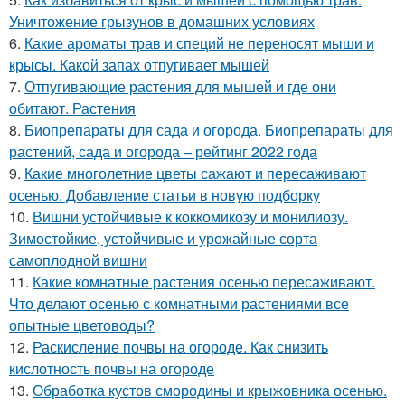
Уничтожение грызунов в домашних условиях
6.
Какие ароматы трав и специй не переносят мыши и
крысы. Какой запах отпугивает мышей
7.
Отпугивающие растения для мышей и где они
обитают. Растения
8.
Биопрепараты для сада и огорода. Биопрепараты для
растений, сада и огорода – рейтинг 2022 года
9.
Какие многолетние цветы сажают и пересаживают
осенью. Добавление статьи в новую подборку
10.
Вишни устойчивые к коккомикозу и монилиозу.
Зимостойкие, устойчивые и урожайные сорта
самоплодной вишни
11.
Какие комнатные растения осенью пересаживают.
Что делают осенью с комнатными растениями все
опытные цветоводы?
12.
Раскисление почвы на огороде. Как снизить
кислотность почвы на огороде
13.
Обработка кустов смородины и крыжовника осенью.