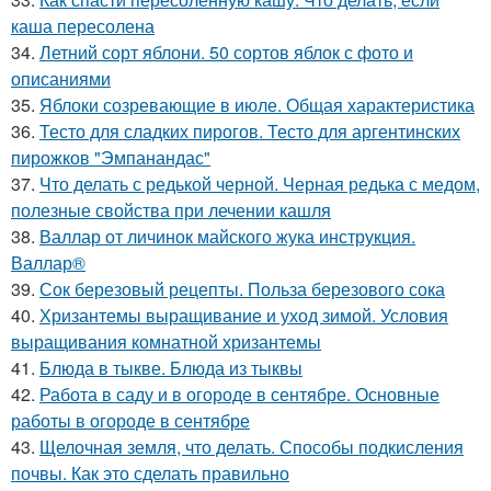
каша пересолена
34.
Летний сорт яблони. 50 сортов яблок с фото и
описаниями
35.
Яблоки созревающие в июле. Общая характеристика
36.
Тесто для сладких пирогов. Тесто для аргентинских
пирожков "Эмпанандас"
37.
Что делать с редькой черной. Черная редька с медом,
полезные свойства при лечении кашля
38.
Валлар от личинок майского жука инструкция.
Валлар®
39.
Сок березовый рецепты. Польза березового сока
40.
Хризантемы выращивание и уход зимой. Условия
выращивания комнатной хризантемы
41.
Блюда в тыкве. Блюда из тыквы
42.
Работа в саду и в огороде в сентябре. Основные
работы в огороде в сентябре
43.
Щелочная земля, что делать. Способы подкисления
почвы. Как это сделать правильно