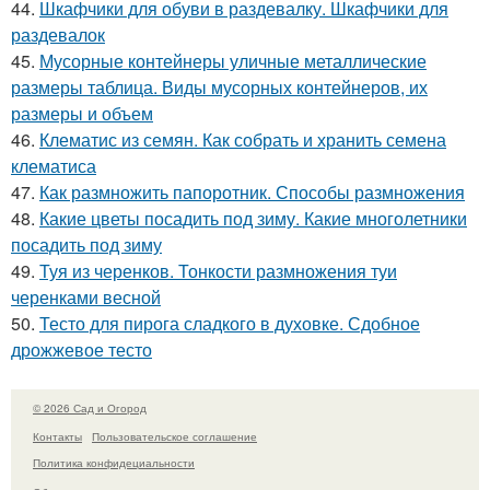
44.
Шкафчики для обуви в раздевалку. Шкафчики для
раздевалок
45.
Мусорные контейнеры уличные металлические
размеры таблица. Виды мусорных контейнеров, их
размеры и объем
46.
Клематис из семян. Как собрать и хранить семена
клематиса
47.
Как размножить папоротник. Способы размножения
48.
Какие цветы посадить под зиму. Какие многолетники
посадить под зиму
49.
Туя из черенков. Тонкости размножения туи
черенками весной
50.
Тесто для пирога сладкого в духовке. Сдобное
дрожжевое тесто
© 2026 Сад и Огород
Контакты
Пользовательское соглашение
Политика конфидециальности