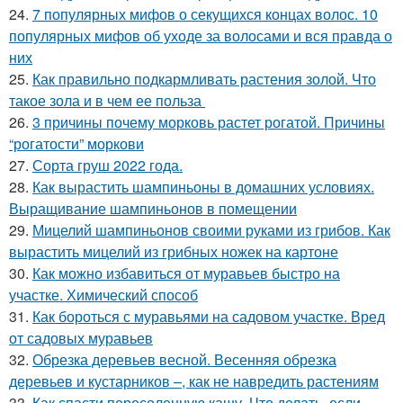
24.
7 популярных мифов о секущихся концах волос. 10
популярных мифов об уходе за волосами и вся правда о
них
25.
Как правильно подкармливать растения золой. Что
такое зола и в чем ее польза
26.
3 причины почему морковь растет рогатой. Причины
“рогатости” моркови
27.
Сорта груш 2022 года.
28.
Как вырастить шампиньоны в домашних условиях.
Выращивание шампиньонов в помещении
29.
Мицелий шампиньонов своими руками из грибов. Как
вырастить мицелий из грибных ножек на картоне
30.
Как можно избавиться от муравьев быстро на
участке. Химический способ
31.
Как бороться с муравьями на садовом участке. Вред
от садовых муравьев
32.
Обрезка деревьев весной. Весенняя обрезка
деревьев и кустарников –, как не навредить растениям
33.
Как спасти пересоленную кашу. Что делать, если