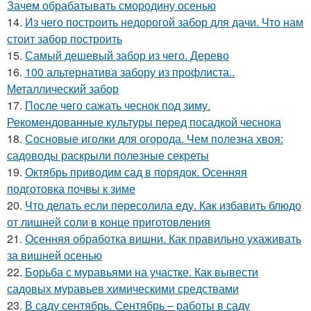
Зачем обрабатывать смородину осенью
14.
Из чего построить недорогой забор для дачи. Что нам
стоит забор построить
15.
Самый дешевый забор из чего. Дерево
16.
100 альтернатива забору из профлиста..
Металлический забор
17.
После чего сажать чеснок под зиму.
Рекомендованные культуры перед посадкой чеснока
18.
Сосновые иголки для огорода. Чем полезна хвоя:
садоводы раскрыли полезные секреты
19.
Октябрь приводим сад в порядок. Осенняя
подготовка почвы к зиме
20.
Что делать если пересолила еду. Как избавить блюдо
от лишней соли в конце приготовления
21.
Осенняя обработка вишни. Как правильно ухаживать
за вишней осенью
22.
Борьба с муравьями на участке. Как вывести
садовых муравьев химическими средствами
23.
В саду сентябрь. Сентябрь – работы в саду