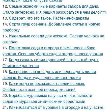
Можно ли после капусты сажать
12.
Самые экономичные варианты забора для дачи.
Стало интересно, и я решил разобраться в чем дело???
13.
Сидерат, что это такое. Растения-сидераты
14.
Сорта груш осенние. Добавление статьи в новую
подборку
15.
Идеальные соседи для чеснока. Соседи чеснока на
огороде
16.
Подготовка сада и огорода к зиме после сбора
урожая. Осенняя уборка сада и огорода после урожая
17.
Когда сажать лилии луковицей в открытый грунт.
Описание растения
18.
Как правильно посадить или пересадить лилии
осенью. Когда и куда пересаживают лилии
19.
Как и когда пересаживают лилии осенью.
Особенности осенней пересадки лилий
20.
Борьба с муравьями на участке. Как вывести
садовых муравьев химическими средствами
21.
Как избавиться от муравьев в огороде и на участке.