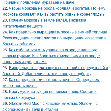
Причины появления муравьёв на даче
22.
Чтобы морковь не росла корявая и рогатая. Почему
морковь корявая? Как вырастить ровные корнеплоды?
23.
Почему морковь в земле вялая. Нехватка
питательных веществ
24.
Как правильно выращивать зелень в зимней теплице.
Рекомендации специалистов по выращиванию зелени в
больших объемах
25.
Как избавиться от муравьев в огороде навсегда
своими руками. Как бороться с муравьями в огороде
народными средствами
26.
Биопрепараты для защиты растений от вредителей и
болезней. Добавление статьи в новую подборку
27.
Как определить кислотность почвы.. Определяем
кислотность почвы
28.
Биогумус инструкция по применению. Состав и
польза биогумуса
29.
Яблоки Red Moon с красной мякотью. Яблоки «с
сюрпризом» вывели в Италии