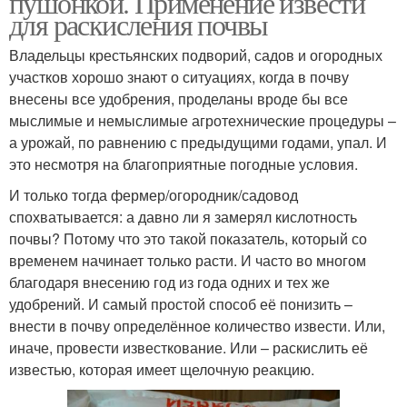
пушонкой. Применение извести
для раскисления почвы
Владельцы крестьянских подворий, садов и огородных
участков хорошо знают о ситуациях, когда в почву
внесены все удобрения, проделаны вроде бы все
мыслимые и немыслимые агротехнические процедуры –
а урожай, по равнению с предыдущими годами, упал. И
это несмотря на благоприятные погодные условия.
И только тогда фермер/огородник/садовод
спохватывается: а давно ли я замерял кислотность
почвы? Потому что это такой показатель, который со
временем начинает только расти. И часто во многом
благодаря внесению год из года одних и тех же
удобрений. И самый простой способ её понизить –
внести в почву определённое количество извести. Или,
иначе, провести известкование. Или – раскислить её
известью, которая имеет щелочную реакцию.