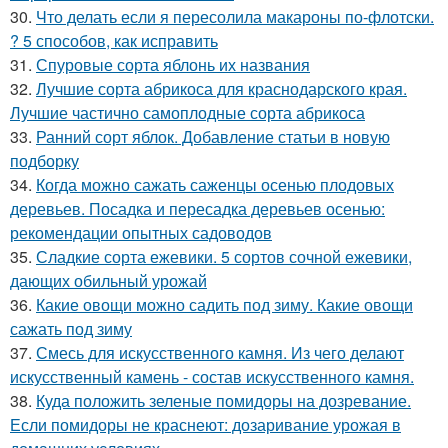
30.
Что делать если я пересолила макароны по-флотски.
? 5 способов, как исправить
31.
Спуровые сорта яблонь их названия
32.
Лучшие сорта абрикоса для краснодарского края.
Лучшие частично самоплодные сорта абрикоса
33.
Ранний сорт яблок. Добавление статьи в новую
подборку
34.
Когда можно сажать саженцы осенью плодовых
деревьев. Посадка и пересадка деревьев осенью:
рекомендации опытных садоводов
35.
Сладкие сорта ежевики. 5 сортов сочной ежевики,
дающих обильный урожай
36.
Какие овощи можно садить под зиму. Какие овощи
сажать под зиму
37.
Смесь для искусственного камня. Из чего делают
искусственный камень - состав искусственного камня.
38.
Куда положить зеленые помидоры на дозревание.
Если помидоры не краснеют: дозаривание урожая в