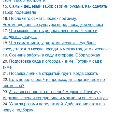
15.
Самый дешевый забор своими руками. Как сделать
забор подешевле
16.
После чего сажать чеснок под зиму.
Рекомендованные культуры перед посадкой чеснока
17.
Что можно сажать рядом с чесноком. Чеснок и
ягодные культуры
18.
Что сажать между рядками чеснока.. Удобное
соседство: что можно посадить между грядками чеснока
19.
Осенние работы в саду и огороде. Сбор урожая
20.
Подготовка сада и огорода к зиме. Готовим сад к
зиме
21.
Посадка лилий в открытый грунт. Когда сажать
22.
Есть перед сном. Что происходит с организмом во
время сна?
23.
3 главных вопроса о зеленой моркови. Почему у
моркови зеленая сердцевина и можно ли ее есть такую
24.
Уход за розами перед зимой. Добавление статьи в
новую подборку