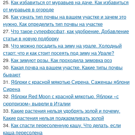
25.
Как избавиться от муравьев на даче. Как избавиться
от муравьев в огороде
26.
Как узнать тип почвы на вашем участке и зачем это
нужно. Как определить тип почвы на участке
27.
Что такое суперфосфат, как удобрение. Добавление
статьи в новую подборку
28.
Что можно посадить на зиму на урале. Холодный
старт: что и как стоит посеять под зиму на Урале?
29.
Как зимуют розы. Как проходила зимовка роз
30.
Какая почва на вашем участке. Какие типы почвы
бывают
31.
Яблоки с красной мякотью Сирена. Саженцы яблони
Сирена
32.
Яблоки Red Moon с красной мякотью. Яблоки «с
сюрпризом» вывели в Италии
33.
Какие растения нельзя удобрять золой и почему.
Какие растения нельзя подкармливать золой
34.
Как спасти пересоленную кашу. Что делать, если
каша пересолена