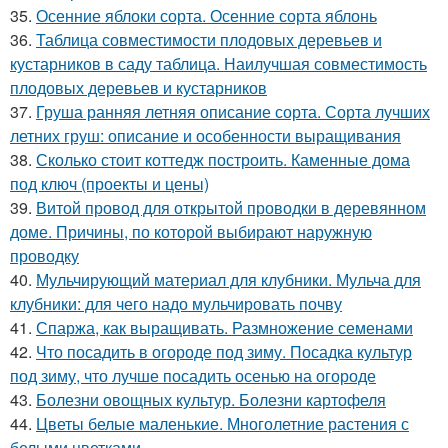
35.
Осенние яблоки сорта. Осенние сорта яблонь
36.
Таблица совместимости плодовых деревьев и
кустарников в саду таблица. Наилучшая совместимость
плодовых деревьев и кустарников
37.
Груша ранняя летняя описание сорта. Сорта лучших
летних груш: описание и особенности выращивания
38.
Сколько стоит коттедж построить. Каменные дома
под ключ (проекты и цены)
39.
Витой провод для открытой проводки в деревянном
доме. Причины, по которой выбирают наружную
проводку
40.
Мульчирующий материал для клубники. Мульча для
клубники: для чего надо мульчировать почву
41.
Спаржа, как выращивать. Размножение семенами
42.
Что посадить в огороде под зиму. Посадка культур
под зиму, что лучше посадить осенью на огороде
43.
Болезни овощных культур. Болезни картофеля
44.
Цветы белые маленькие. Многолетние растения с
белыми цветками