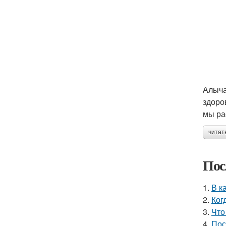
Алыча
здоро
мы ра
читат
Пос
1.
В к
2.
Ког
3.
Что
4.
Пос