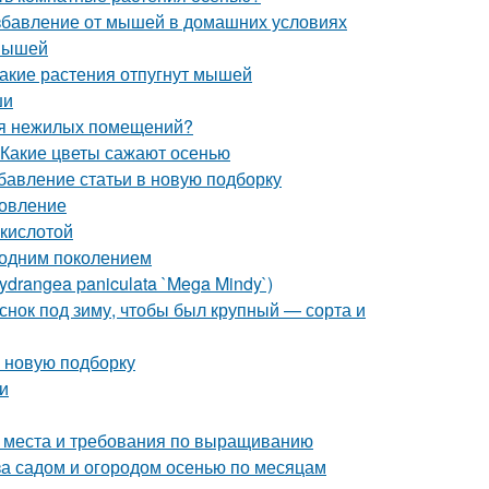
избавление от мышей в домашних условиях
 мышей
Какие растения отпугнут мышей
ши
ля нежилых помещений?
 Какие цветы сажают осенью
бавление статьи в новую подборку
товление
 кислотой
 одним поколением
drangea paniculata `Mega Mindy`)
еснок под зиму, чтобы был крупный — сорта и
в новую подборку
и
а места и требования по выращиванию
за садом и огородом осенью по месяцам