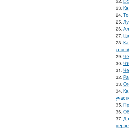
22.
Ес
23.
Ка
24.
То
25.
Лу
26.
Ал
27.
Цв
28.
Ка
спосо
29.
Че
30.
Чт
31.
Че
32.
Ра
33.
Ог
34.
Ка
участ
35.
Пр
36.
Об
37.
Др
перце