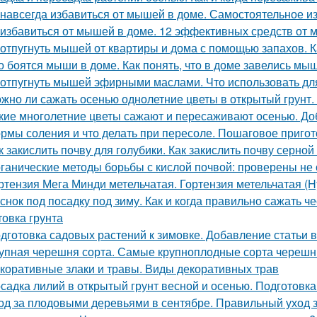
 навсегда избавиться от мышей в доме. Самостоятельное 
 избавиться от мышей в доме. 12 эффективных средств от
 отпугнуть мышей от квартиры и дома с помощью запахов. 
о боятся мыши в доме. Как понять, что в доме завелись мы
 отпугнуть мышей эфирными маслами. Что использовать д
жно ли сажать осенью однолетние цветы в открытый грунт.
кие многолетние цветы сажают и пересаживают осенью. До
рмы соления и что делать при пересоле. Пошаговое приго
к закислить почву для голубики. Как закислить почву серной
ганические методы борьбы с кислой почвой: проверены не
ртензия Мега Минди метельчатая. Гортензия метельчатая (Hy
снок под посадку под зиму. Как и когда правильно сажать ч
товка грунта
дготовка садовых растений к зимовке. Добавление статьи 
упная черешня сорта. Самые крупноплодные сорта черешн
коративные злаки и травы. Виды декоративных трав
садка лилий в открытый грунт весной и осенью. Подготовк
од за плодовыми деревьями в сентябре. Правильный уход 