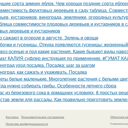
чшие сорта зимних яблок. Чем хороши поздние сорта яблон
вместимость фруктовых деревьев в саду таблица. Совмест
вьев, кустарников, винограда, земляники, огородных культур
блица совместимости плодовых деревьев и кустарников в 
вых деревьев и кустарников
о сажают в огороде в августе. Зелень и овощи
бочки и гусеницы. Откуда появляются гусеницы: жизненный
воз осенью и под какие растения. Какие бывают виды наво
мат КАЛИЯ суфлер инструкция по применению. #ГУМАТ К
ноград уход посадка. Посадка: шаг за шагом
ноград, как сажать и ухаживать. Посадка
еты белые маленькие. Многолетние растения с белыми цве
гда нужно собирать грибы. Особенности летнего сбора
ас из березового сока в домашних условиях, 8 простых рец
став земли для рассады. Как правильно приготовить землю
Контакты
Пользовательское соглашение
Обратная св
Политика конфидециальности
Копирование раз