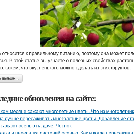
 относится к правильному питанию, поэтому она может пол
вья. В этой статье вы узнаете о полезных свойствах растоп
сскажем, что вкусненького можно сделать из этих фруктов.
ь дальше →
ледние обновления на сайте:
аком месяце сажают многолетние цветы. Что из многолетни
да лучше пересаживать многолетние цветы. Добавление ста
 сажают осенью на даче. Чеснок
адка и пересадка растений осенью. Как и когда пересажив