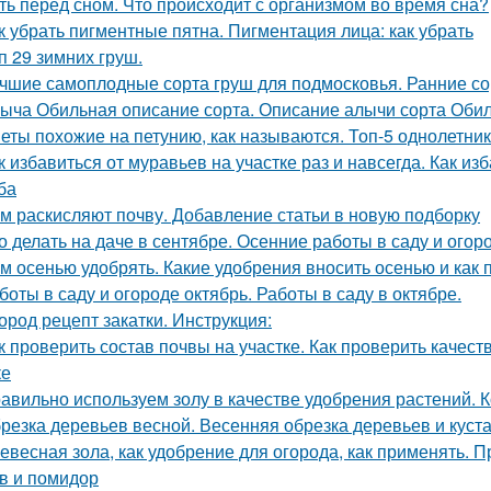
ть перед сном. Что происходит с организмом во время сна?
к убрать пигментные пятна. Пигментация лица: как убрать
п 29 зимних груш.
чшие самоплодные сорта груш для подмосковья. Ранние со
ыча Обильная описание сорта. Описание алычи сорта Оби
еты похожие на петунию, как называются. Топ-5 однолетни
к избавиться от муравьев на участке раз и навсегда. Как и
ба
м раскисляют почву. Добавление статьи в новую подборку
о делать на даче в сентябре. Осенние работы в саду и огор
м осенью удобрять. Какие удобрения вносить осенью и как 
боты в саду и огороде октябрь. Работы в саду в октябре.
ород рецепт закатки. Инструкция:
к проверить состав почвы на участке. Как проверить качес
ке
авильно используем золу в качестве удобрения растений. К
резка деревьев весной. Весенняя обрезка деревьев и куста
евесная зола, как удобрение для огорода, как применять. 
в и помидор