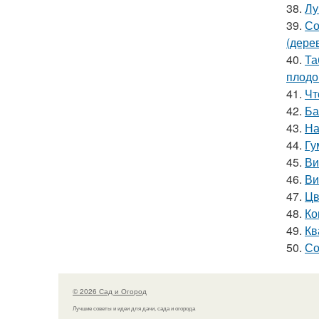
38.
Лу
39.
Со
(дере
40.
Та
плодо
41.
Чт
42.
Ба
43.
На
44.
Гу
45.
Ви
46.
Ви
47.
Цв
48.
Ко
49.
Кв
50.
Со
© 2026 Сад и Огород
Лучшие советы и идеи для дачи, сада и огорода