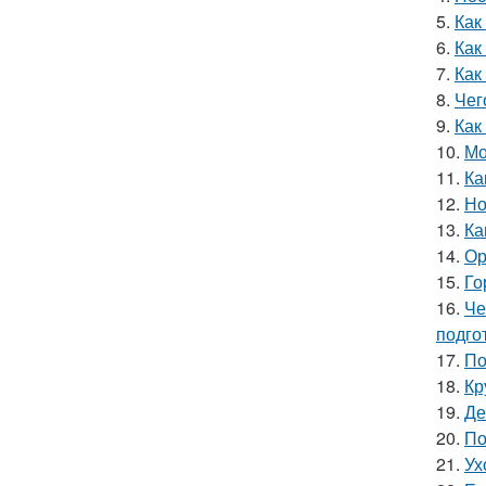
5.
Как
6.
Как
7.
Как
8.
Чег
9.
Как
10.
Мо
11.
Ка
12.
Но
13.
Ка
14.
Ор
15.
Го
16.
Че
подго
17.
По
18.
Кр
19.
Де
20.
По
21.
Ух