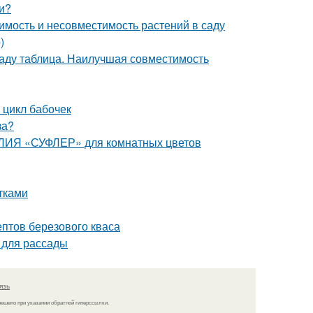
и?
имость и несовместимость растений в саду
)
саду таблица. Наилучшая совместимость
 цикл бабочек
за?
АЛИЯ «СУФЛЕР» для комнатных цветов
тками
ептов березового кваса
 для рассады
язь
решено при указании обратной гиперссылки.