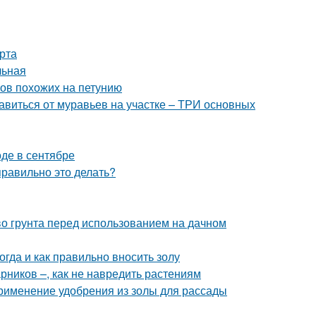
рта
льная
ков похожих на петунию
збавиться от муравьев на участке – ТРИ основных
оде в сентябре
правильно это делать?
тво грунта перед использованием на дачном
огда и как правильно вносить золу
рников –, как не навредить растениям
Применение удобрения из золы для рассады