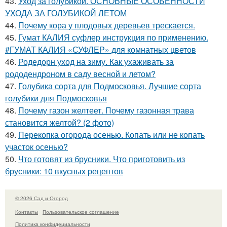
43.
Уход за голубикой. ОСНОВНЫЕ ОСОБЕННОСТИ
УХОДА ЗА ГОЛУБИКОЙ ЛЕТОМ
44.
Почему кора у плодовых деревьев трескается.
45.
Гумат КАЛИЯ суфлер инструкция по применению.
#ГУМАТ КАЛИЯ «СУФЛЕР» для комнатных цветов
46.
Родедорн уход на зиму. Как ухаживать за
рододендроном в саду весной и летом?
47.
Голубика сорта для Подмосковья. Лучшие сорта
голубики для Подмосковья
48.
Почему газон желтеет. Почему газонная трава
становится желтой? (2 фото)
49.
Перекопка огорода осенью. Копать или не копать
участок осенью?
50.
Что готовят из брусники. Что приготовить из
брусники: 10 вкусных рецептов
© 2026 Сад и Огород
Контакты
Пользовательское соглашение
Политика конфидециальности