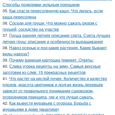
Способы подкормки зольным порошком
35.
Как спасти пересоленную кашу. Что делать, если
каша пересолена
36.
Соседи для груши. Что можно сажать рядом с
грушей, соседство на участке
37.
Груша ранняя летняя описание сорта. Сорта лучших
летних груш: описание и особенности выращивания
38.
Навоз осенью и под какие растения. Какие бывают
виды навоза?
39.
Почему вареная картошка темнеет. Ответы:
40.
Слива угорка рецепты на зиму. Самые вкусные
заготовки из слив: 15 прекрасных рецептов
41.
Что растет на кислой почве. Количество и качество
плодов, красота цветников и долгая жизнь деревьев
зависят от правильного понимания садоводом-
огородником принципа, где и что лучше сажать.
42.
Как вывести муравьев с огорода. Борьба с
муравьями в доме (квартире)