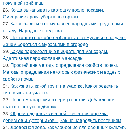
покупной грибницы
26.
Когда выкапывать картошку после посадки.
Смещение срока уборки по сортам
27.
Как избавиться от муравьев народными средствами
в саду. Народные средства
28.
Несколько способов избавиться от муравьев на даче.
Зачем бороться с муравьями в огороде
29.
Какую пароизоляцию выбрать для мансарды.
Адаптивная пароизоляция мансарды
30.
Простейшие методы определения свойств почвы.
Методы определения некоторых физических и водных
свойств почвы
31.
Как узнать, какой грунт на участке. Как определить
тип почвы на участке
32.
Перец Болгарский и перец горький. Добавление
статьи в новую подборку
33.
Обрезка деревьев весной. Весенняя обрезка
деревьев и кустарников –, как не навредить растениям
34.
Древесная зола, как удобрение для овощных культур.