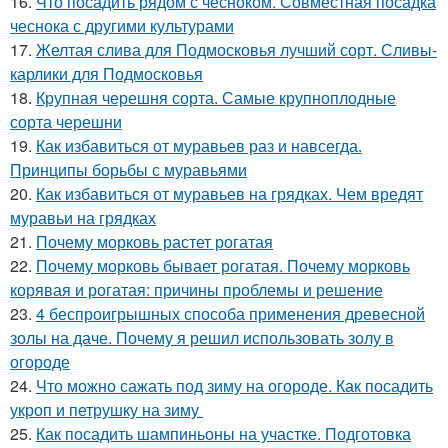
16.
Что посадить рядом с чесноком. Совместная посадка
чеснока с другими культурами
17.
Желтая слива для Подмосковья лучший сорт. Сливы-
карлики для Подмосковья
18.
Крупная черешня сорта. Самые крупноплодные
сорта черешни
19.
Как избавиться от муравьев раз и навсегда.
Принципы борьбы с муравьями
20.
Как избавиться от муравьев на грядках. Чем вредят
муравьи на грядках
21.
Почему морковь растет рогатая
22.
Почему морковь бывает рогатая. Почему морковь
корявая и рогатая: причины проблемы и решение
23.
4 беспроигрышных способа применения древесной
золы на даче. Почему я решил использовать золу в
огороде
24.
Что можно сажать под зиму на огороде. Как посадить
укроп и петрушку на зиму
25.
Как посадить шампиньоны на участке. Подготовка