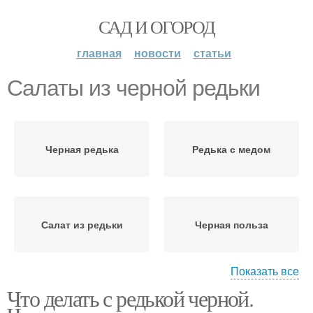
САД И ОГОРОД
главная
новости
статьи
Салаты из черной редьки
Черная редька
Редька с медом
Салат из редьки
Черная польза
Показать все
Что делать с редькой черной.
Редька для организма
Редьки для мужчин