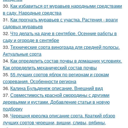
30.
Как избавиться от муравьев народными средствами
в саду. Народные средства
31.
Как прогнать муравьев с участка. Растения - враги
садовых муравьев
32.
Что делать на даче в сентябре. Осенние работы в
саду и огороде в сентябре
33.
Технические сорта винограда для средней полосы.
Актуальные сорта
34.
Как определить состав почвы в домашних условиях.
Как определить механический состав почвы
35.
55 лучших сортов яблок по регионам и срокам
созревания. Особенности региона
36.
Калина Бульденеж описание. Внешний вид
37.
Совместимость красной смородины с другими
деревьями и кустами. Добавление статьи в новую
подборку
38.
Черешня креолка описание сорта. Краткий обзор
лучших сортов черешни, вишни, сливы, рябины,