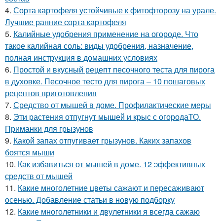
4.
Сорта картофеля устойчивые к фитофторозу на урале.
Лучшие ранние сорта картофеля
5.
Калийные удобрения применение на огороде. Что
такое калийная соль: виды удобрения, назначение,
полная инструкция в домашних условиях
6.
Простой и вкусный рецепт песочного теста для пирога
в духовке. Песочное тесто для пирога – 10 пошаговых
рецептов приготовления
7.
Средство от мышей в доме. Профилактические меры
8.
Эти растения отпугнут мышей и крыс с огородаТО.
Приманки для грызунов
9.
Какой запах отпугивает грызунов. Каких запахов
боятся мыши
10.
Как избавиться от мышей в доме. 12 эффективных
средств от мышей
11.
Какие многолетние цветы сажают и пересаживают
осенью. Добавление статьи в новую подборку
12.
Какие многолетники и двулетники я всегда сажаю