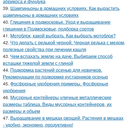
абрикоса и фундука
39.
Шампиньоны в домашних условиях. Как вырастить
шампиньоны в домашних условиях
40.
Глициния в подмосковье. Уход и выращивание
глицинии в Подмосковье, подборка сортов
41.
Мотоблок, какой выбрать. Как выбрать мотоблок?
42.
Что делать с редькой черной. Черная редька с медом,
полезные свойства при лечении кашля
43.
Чем вспахать землю на даче. Выбираем способ
вспашки тяжелой земли с глиной
44.
Подкормка растений осенью для новичков.
Рекомендации по подкормке кустарников осенью
45.
Фосфорные удобрения примеры. Фосфорные
удобрения
46.
Мусорные контейнеры уличные металлические
размеры таблица. Виды мусорных контейнеров, их
размеры и объем
47.
Выращивание в мешках овощей. Растения в мешках
- удобно, экономно, продуктивно!