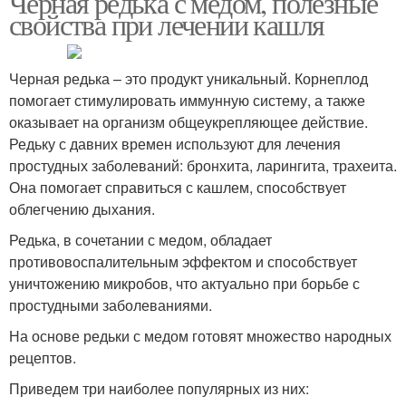
Черная редька с медом, полезные
свойства при лечении кашля
Черная редька – это продукт уникальный. Корнеплод
Редьки для женщин
Редька для похудения
помогает стимулировать иммунную систему, а также
оказывает на организм общеукрепляющее действие.
Редьку с давних времен используют для лечения
простудных заболеваний: бронхита, ларингита, трахеита.
Рецепты с черной
Редька для лечения
Она помогает справиться с кашлем, способствует
редькой
облегчению дыхания.
Редька, в сочетании с медом, обладает
противовоспалительным эффектом и способствует
Редька от простуды
Вкусный салат
уничтожению микробов, что актуально при борьбе с
простудными заболеваниями.
На основе редьки с медом готовят множество народных
рецептов.
Салат из черной редьки
Редьки с морковью
Приведем три наиболее популярных из них: