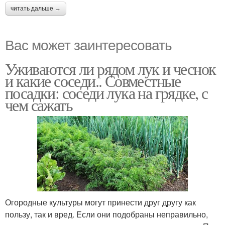
читать дальше →
Постный салат
Салат с маслом
Вас может заинтересовать
Уживаются ли рядом лук и чеснок
и какие соседи.. Совместные
Закуски из черной
посадки: соседи лука на грядке, с
Редьки с горошком
редьки
чем сажать
Генеральский салат
Огородные культуры могут принести друг другу как
пользу, так и вред. Если они подобраны неправильно,