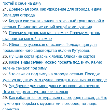
гостей к себе на дачу
21.
Древесная зола, как удобрение для огорода и дачи.
Зола для огорода
22.
Когда и как сажать лилии в открытый грунт весной и
осенью. Размножение лилий чешуйками луковиц
23.
Почему морковь мягкая в земле. Почему морковь
становится мягкой в земле
24.
Яблоня кутузовская описание. Подходящая для
промышленного садоводства яблоня Кутузовец
25.
Лучшие сорта красных яблок. Описание сортов
26.
Какие виды зелени можно посеять под зиму. Какую
зелень сажают под зиму
27.
Что сажают под зиму на огороде осенью. Посадка
культур под зиму, что лучше посадить осенью на огороде
28.
Удобрение для смородины и крыжовника осенью.
Чем подкормить кустарники осенью
29.
Как избавиться от муравьев на огороде навсегда. Что
нужно для борьбы с муравьями в огороде, теплице:
средства