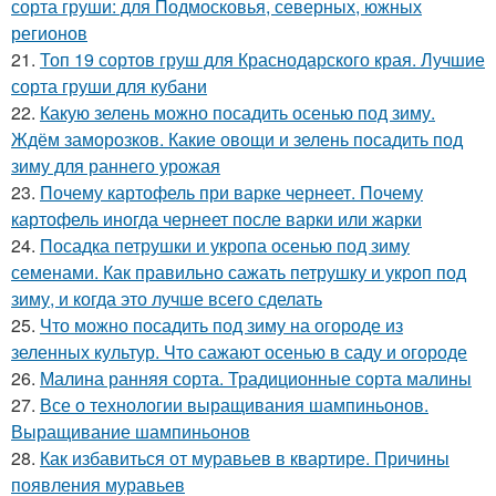
сорта груши: для Подмосковья, северных, южных
регионов
21.
Топ 19 сортов груш для Краснодарского края. Лучшие
сорта груши для кубани
22.
Какую зелень можно посадить осенью под зиму.
Ждём заморозков. Какие овощи и зелень посадить под
зиму для раннего урожая
23.
Почему картофель при варке чернеет. Почему
картофель иногда чернеет после варки или жарки
24.
Посадка петрушки и укропа осенью под зиму
семенами. Как правильно сажать петрушку и укроп под
зиму, и когда это лучше всего сделать
25.
Что можно посадить под зиму на огороде из
зеленных культур. Что сажают осенью в саду и огороде
26.
Малина ранняя сорта. Традиционные сорта малины
27.
Все о технологии выращивания шампиньонов.
Выращивание шампиньонов
28.
Как избавиться от муравьев в квартире. Причины
появления муравьев