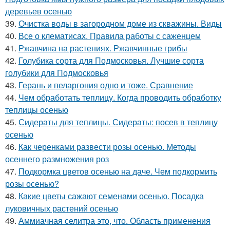
деревьев осенью
39.
Очистка воды в загородном доме из скважины. Виды
40.
Все о клематисах. Правила работы с саженцем
41.
Ржавчина на растениях. Ржавчинные грибы
42.
Голубика сорта для Подмосковья. Лучшие сорта
голубики для Подмосковья
43.
Герань и пеларгония одно и тоже. Сравнение
44.
Чем обработать теплицу. Когда проводить обработку
теплицы осенью
45.
Сидераты для теплицы. Сидераты: посев в теплицу
осенью
46.
Как черенками развести розы осенью. Методы
осеннего размножения роз
47.
Подкормка цветов осенью на даче. Чем подкормить
розы осенью?
48.
Какие цветы сажают семенами осенью. Посадка
луковичных растений осенью
49.
Аммиачная селитра это, что. Область применения