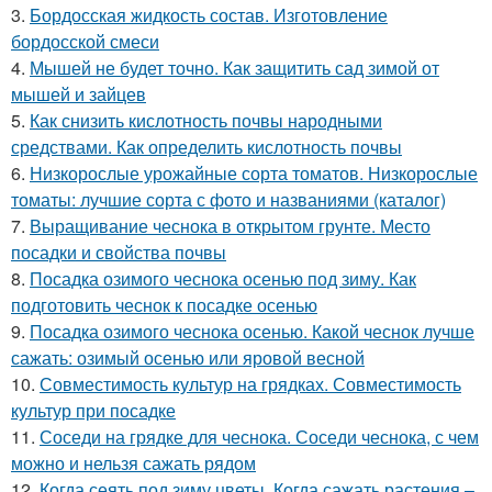
3.
Бордосская жидкость состав. Изготовление
бордосской смеси
4.
Мышей не будет точно. Как защитить сад зимой от
мышей и зайцев
5.
Как снизить кислотность почвы народными
средствами. Как определить кислотность почвы
6.
Низкорослые урожайные сорта томатов. Низкорослые
томаты: лучшие сорта с фото и названиями (каталог)
7.
Выращивание чеснока в открытом грунте. Место
посадки и свойства почвы
8.
Посадка озимого чеснока осенью под зиму. Как
подготовить чеснок к посадке осенью
9.
Посадка озимого чеснока осенью. Какой чеснок лучше
сажать: озимый осенью или яровой весной
10.
Совместимость культур на грядках. Совместимость
культур при посадке
11.
Соседи на грядке для чеснока. Соседи чеснока, с чем
можно и нельзя сажать рядом
12.
Когда сеять под зиму цветы. Когда сажать растения –