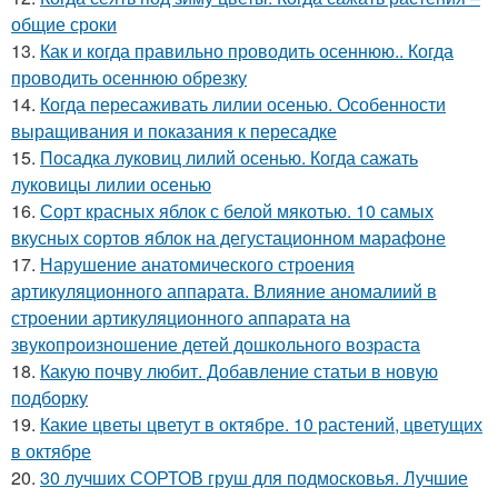
общие сроки
13.
Как и когда правильно проводить осеннюю.. Когда
проводить осеннюю обрезку
14.
Когда пересаживать лилии осенью. Особенности
выращивания и показания к пересадке
15.
Посадка луковиц лилий осенью. Когда сажать
луковицы лилии осенью
16.
Сорт красных яблок с белой мякотью. 10 самых
вкусных сортов яблок на дегустационном марафоне
17.
Нарушение анатомического строения
артикуляционного аппарата. Влияние аномалиий в
строении артикуляционного аппарата на
звукопроизношение детей дошкольного возраста
18.
Какую почву любит. Добавление статьи в новую
подборку
19.
Какие цветы цветут в октябре. 10 растений, цветущих
в октябре
20.
30 лучших СОРТОВ груш для подмосковья. Лучшие