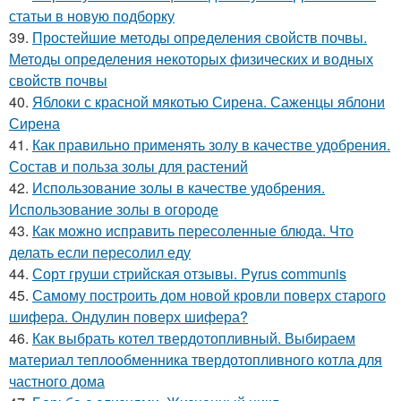
статьи в новую подборку
39.
Простейшие методы определения свойств почвы.
Методы определения некоторых физических и водных
свойств почвы
40.
Яблоки с красной мякотью Сирена. Саженцы яблони
Сирена
41.
Как правильно применять золу в качестве удобрения.
Состав и польза золы для растений
42.
Использование золы в качестве удобрения.
Использование золы в огороде
43.
Как можно исправить пересоленные блюда. Что
делать если пересолил еду
44.
Сорт груши стрийская отзывы. Pyrus communis
45.
Самому построить дом новой кровли поверх старого
шифера. Ондулин поверх шифера?
46.
Как выбрать котел твердотопливный. Выбираем
материал теплообменника твердотопливного котла для
частного дома