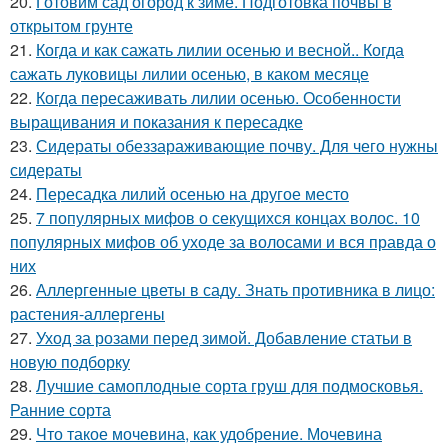
20.
Готовим сад огород к зиме. Подготовка почвы в
открытом грунте
21.
Когда и как сажать лилии осенью и весной.. Когда
сажать луковицы лилии осенью, в каком месяце
22.
Когда пересаживать лилии осенью. Особенности
выращивания и показания к пересадке
23.
Сидераты обеззараживающие почву. Для чего нужны
сидераты
24.
Пересадка лилий осенью на другое место
25.
7 популярных мифов о секущихся концах волос. 10
популярных мифов об уходе за волосами и вся правда о
них
26.
Аллергенные цветы в саду. Знать противника в лицо:
растения-аллергены
27.
Уход за розами перед зимой. Добавление статьи в
новую подборку
28.
Лучшие самоплодные сорта груш для подмосковья.
Ранние сорта
29.
Что такое мочевина, как удобрение. Мочевина