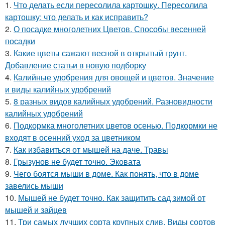
1.
Что делать если пересолила картошку. Пересолила
картошку: что делать и как исправить?
2.
О посадке многолетних Цветов. Способы весенней
посадки
3.
Какие цветы сажают весной в открытый грунт.
Добавление статьи в новую подборку
4.
Калийные удобрения для овощей и цветов. Значение
и виды калийных удобрений
5.
8 разных видов калийных удобрений. Разновидности
калийных удобрений
6.
Подкормка многолетних цветов осенью. Подкормки не
входят в осенний уход за цветником
7.
Как избавиться от мышей на даче. Травы
8.
Грызунов не будет точно. Эковата
9.
Чего боятся мыши в доме. Как понять, что в доме
завелись мыши
10.
Мышей не будет точно. Как защитить сад зимой от
мышей и зайцев
11.
Три самых лучших сорта крупных слив. Виды сортов