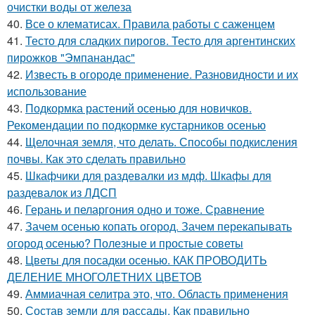
очистки воды от железа
40.
Все о клематисах. Правила работы с саженцем
41.
Тесто для сладких пирогов. Тесто для аргентинских
пирожков "Эмпанандас"
42.
Известь в огороде применение. Разновидности и их
использование
43.
Подкормка растений осенью для новичков.
Рекомендации по подкормке кустарников осенью
44.
Щелочная земля, что делать. Способы подкисления
почвы. Как это сделать правильно
45.
Шкафчики для раздевалки из мдф. Шкафы для
раздевалок из ЛДСП
46.
Герань и пеларгония одно и тоже. Сравнение
47.
Зачем осенью копать огород. Зачем перекапывать
огород осенью? Полезные и простые советы
48.
Цветы для посадки осенью. КАК ПРОВОДИТЬ
ДЕЛЕНИЕ МНОГОЛЕТНИХ ЦВЕТОВ
49.
Аммиачная селитра это, что. Область применения
50.
Состав земли для рассады. Как правильно