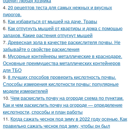
оценит любая хозяйка
4.
20 рецептов теста для самых нежных и вкусных
пирогов.
5.
Как избавиться от мышей на даче. Травы
6.
Как отпугнуть мышей от квартиры и дома с помощью
запахов. Какие растения отпугнут мышей
7.
Древесная зола в качестве раскислителя почвы. Не
забывайте о свойстве раскисления
8.
Мусорные контейнеры металлические в краснодаре.
Основные преимущества металлических контейнеров
для ТБО
9.
8 лучших способов проверить кислотность почвы.
Способы измерения кислотности почвы: популярные
модели измерителей
10.
Чем раскислить почву на огороде схема по пунктам.
Как и чем раскислить почву на огороде — определение
кислотности, способы и план работы
11.
Когда сажать чеснок под зиму в 2022 году осенью. Как
правильно сажать чеснок под зиму, чтобы он был