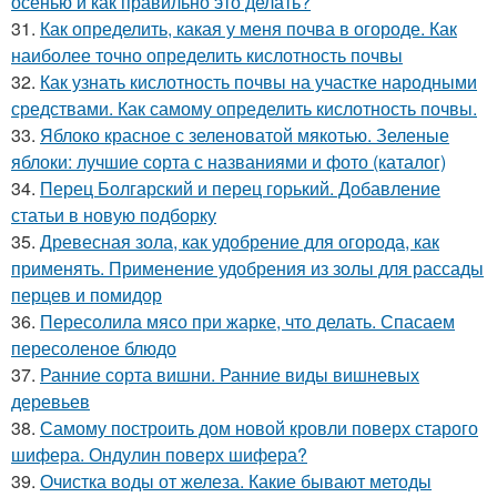
осенью и как правильно это делать?
31.
Как определить, какая у меня почва в огороде. Как
наиболее точно определить кислотность почвы
32.
Как узнать кислотность почвы на участке народными
средствами. Как самому определить кислотность почвы.
33.
Яблоко красное с зеленоватой мякотью. Зеленые
яблоки: лучшие сорта с названиями и фото (каталог)
34.
Перец Болгарский и перец горький. Добавление
статьи в новую подборку
35.
Древесная зола, как удобрение для огорода, как
применять. Применение удобрения из золы для рассады
перцев и помидор
36.
Пересолила мясо при жарке, что делать. Спасаем
пересоленое блюдо
37.
Ранние сорта вишни. Ранние виды вишневых
деревьев
38.
Самому построить дом новой кровли поверх старого
шифера. Ондулин поверх шифера?
39.
Очистка воды от железа. Какие бывают методы