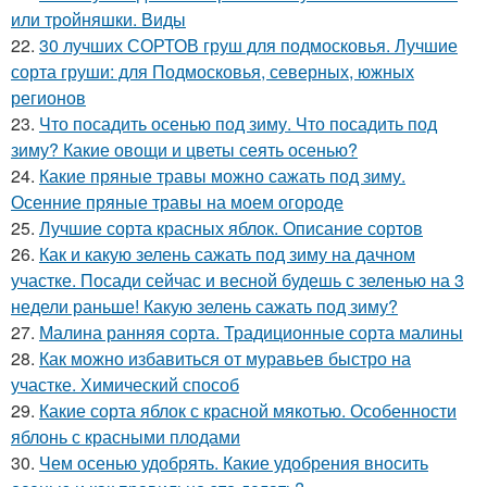
или тройняшки. Виды
22.
30 лучших СОРТОВ груш для подмосковья. Лучшие
сорта груши: для Подмосковья, северных, южных
регионов
23.
Что посадить осенью под зиму. Что посадить под
зиму? Какие овощи и цветы сеять осенью?
24.
Какие пряные травы можно сажать под зиму.
Осенние пряные травы на моем огороде
25.
Лучшие сорта красных яблок. Описание сортов
26.
Как и какую зелень сажать под зиму на дачном
участке. Посади сейчас и весной будешь с зеленью на 3
недели раньше! Какую зелень сажать под зиму?
27.
Малина ранняя сорта. Традиционные сорта малины
28.
Как можно избавиться от муравьев быстро на
участке. Химический способ
29.
Какие сорта яблок с красной мякотью. Особенности
яблонь с красными плодами
30.
Чем осенью удобрять. Какие удобрения вносить