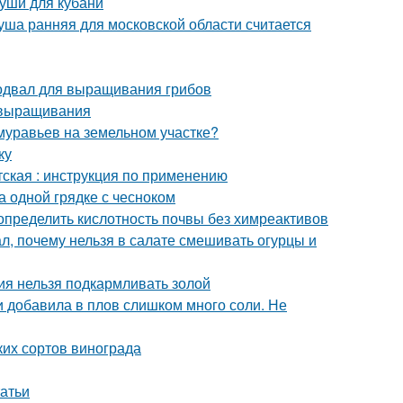
руши для кубани
уша ранняя для московской области считается
одвал для выращивания грибов
 выращивания
 муравьев на земельном участке?
ку
тская : инструкция по применению
а одной грядке с чесноком
 определить кислотность почвы без химреактивов
л, почему нельзя в салате смешивать огурцы и
ния нельзя подкармливать золой
ли добавила в плов слишком много соли. Не
ких сортов винограда
татьи