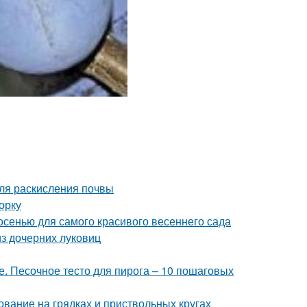
ля раскисления почвы
орку
 осенью для самого красивого весеннего сада
з дочерних луковиц
е. Песочное тесто для пирога – 10 пошаговых
ование на грядках и приствольных кругах