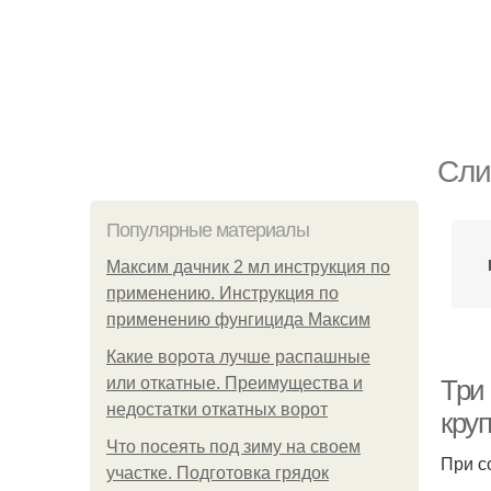
Сли
Популярные материалы
Максим дачник 2 мл инструкция по
применению. Инструкция по
применению фунгицида Максим
Какие ворота лучше распашные
или откатные. Преимущества и
Три
недостатки откатных ворот
кру
Что посеять под зиму на своем
При с
участке. Подготовка грядок