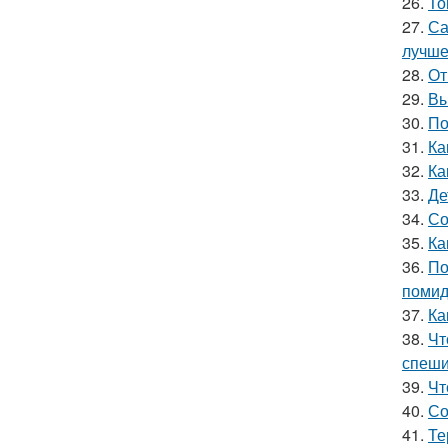
26.
То
27.
Са
лучш
28.
От
29.
Вы
30.
По
31.
Ка
32.
Ка
33.
Де
34.
Со
35.
Ка
36.
По
поми
37.
Ка
38.
Чт
спеши
39.
Чт
40.
Со
41.
Те