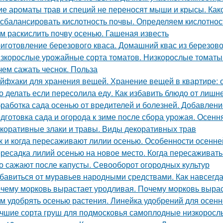
ие ароматы трав и специй не переносят мыши и крысы. Как
 сбалансировать кислотность почвы. Определяем кислотнос
м раскислить почву осенью. Гашеная известь
иготовление березового кваса. Домашний квас из березово
зкорослые урожайные сорта томатов. Низкорослые томаты: 
чем сажать чеснок. Польза
йфхаки для хранения вещей. Хранение вещей в квартире: 
о делать если пересолила еду. Как избавить блюдо от лишн
работка сада осенью от вредителей и болезней. Добавлени
дготовка сада и огорода к зиме после сбора урожая. Осенн
коративные злаки и травы. Виды декоративных трав
к и когда пересаживают лилии осенью. Особенности осенне
ресадка лилий осенью на новое место. Когда пересаживать
о сажают после капусты. Севооборот огородных культур
бавиться от муравьев народными средствами. Как навсегда
чему морковь вырастает уродливая. Почему морковь вырас
м удобрять осенью растения. Линейка удобрений для осенн
чшие сорта груш для подмосковья самоплодные низкорослы