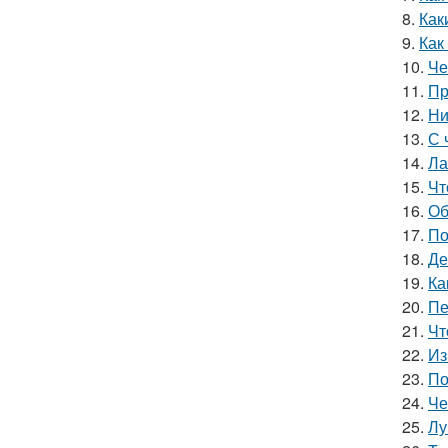
8.
Как
9.
Как
10.
Че
11.
Пр
12.
Ни
13.
С 
14.
Ла
15.
Чт
16.
Об
17.
По
18.
Де
19.
Ка
20.
Пе
21.
Чт
22.
Из
23.
По
24.
Че
25.
Лу