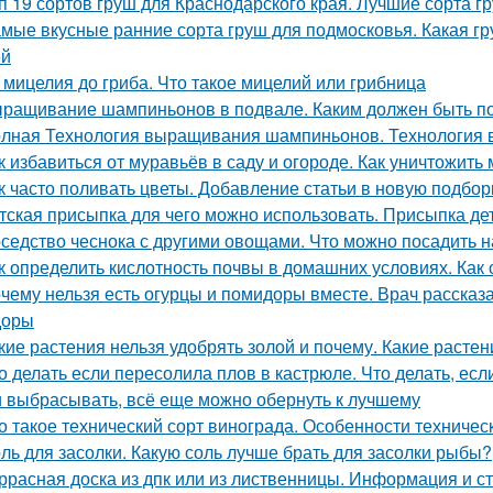
п 19 сортов груш для Краснодарского края. Лучшие сорта г
мые вкусные ранние сорта груш для подмосковья. Какая гр
ей
 мицелия до гриба. Что такое мицелий или грибница
ращивание шампиньонов в подвале. Каким должен быть п
лная Технология выращивания шампиньонов. Технология
к избавиться от муравьёв в саду и огороде. Как уничтожить
к часто поливать цветы. Добавление статьи в новую подбор
тская присыпка для чего можно использовать. Присыпка де
седство чеснока с другими овощами. Что можно посадить н
к определить кислотность почвы в домашних условиях. Как
чему нельзя есть огурцы и помидоры вместе. Врач рассказа
доры
кие растения нельзя удобрять золой и почему. Какие расте
о делать если пересолила плов в кастрюле. Что делать, ес
 выбрасывать, всё еще можно обернуть к лучшему
о такое технический сорт винограда. Особенности техничес
ль для засолки. Какую соль лучше брать для засолки рыбы?
ррасная доска из дпк или из лиственницы. Информация и с