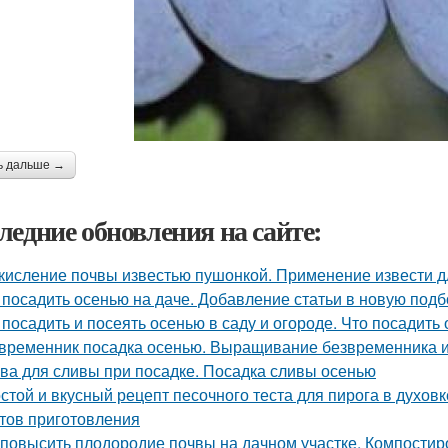
ь дальше →
ледние обновления на сайте:
кисление почвы известью пушонкой. Применение извести д
 посадить осенью на даче. Добавление статьи в новую подб
 посадить и посеять осенью в саду и огороде. Что посадить
временник посадка осенью. Выращивание безвременника и
ва для сливы при посадке. Посадка сливы осенью
стой и вкусный рецепт песочного теста для пирога в духовк
тов приготовления
 повысить плодородие почвы на дачном участке. Компостир