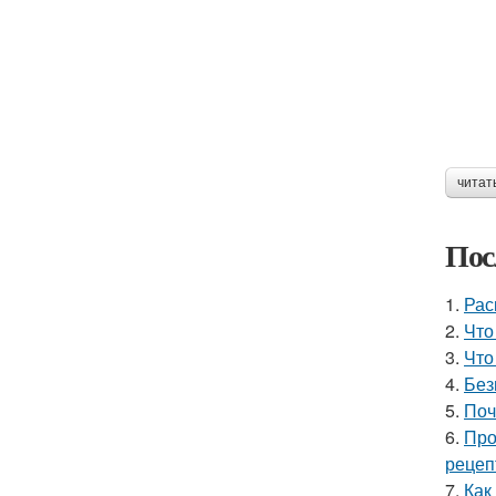
читат
Пос
1.
Рас
2.
Что
3.
Что
4.
Без
5.
Поч
6.
Про
рецеп
7.
Как