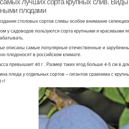
 самых лучших сорта крупных слив. Виды
пными плодами
оздании столовых сортов сливы особое внимание селекцио
ом у садоводов пользуются сорта крупными и красивыми яг
абатывать.
тье описаны самые популярные отечественные и зарубежны
но плодоносят в российском климате.
асса превышает 40 г . Размер таких ягод больше 4-5 см в дл
ина плода у отдельных сортов – гигантов сравнима с крупн
 г!