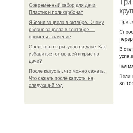
Три
Современный забор для дачи.
кру
Пластик и поликарбонат
При с
Яблоня зацвела в октябре. К чему
яблоня зацвела в сентябре —
Спрос
приметы, значение
перер
Средства от грызунов на даче. Как
В ста
избавиться от мышей и крыс на
успеш
даче?
чья м
После капусты, что можно сажать.
Велич
Что сажать после капусты на
80-100
следующий год