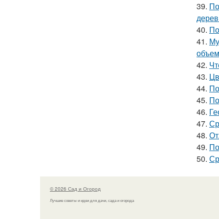
39.
По
дерев
40.
По
41.
Му
объе
42.
Чт
43.
Цв
44.
По
45.
По
46.
Ге
47.
Ср
48.
От
49.
По
50.
Ср
© 2026 Сад и Огород
Лучшие советы и идеи для дачи, сада и огорода