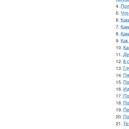
4.
Пол
5.
Что
6.
Как
7.
Как
8.
Как
9.
Как
10.
Ка
11.
Де
12.
8 
13.
Гл
14.
Пя
15.
По
16.
Ид
17.
По
18.
По
19.
Пе
20.
По
21.
Те