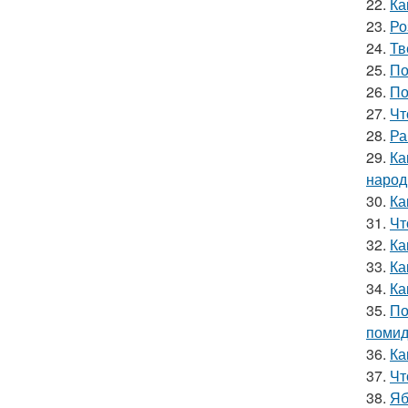
22.
Ка
23.
Ро
24.
Тв
25.
По
26.
По
27.
Чт
28.
Ра
29.
Ка
народ
30.
Ка
31.
Чт
32.
Ка
33.
Ка
34.
Ка
35.
По
поми
36.
Ка
37.
Чт
38.
Яб