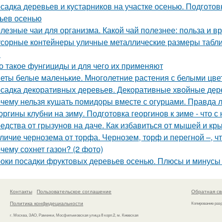
садка деревьев и кустарников на участке осенью. Подгото
ьев осенью
лезные чаи для организма. Какой чай полезнее: польза и вр
сорные контейнеры уличные металлические размеры табли
м
о такое фунгициды и для чего их применяют
еты белые маленькие. Многолетние растения с белыми цве
садка декоративных деревьев. Декоративные хвойные дер
чему нельзя кушать помидоры вместе с огурцами. Правда л
оргины клубни на зиму. Подготовка георгинов к зиме - что 
едства от грызунов на даче. Как избавиться от мышей и кр
личие чернозема от торфа. Чернозем, торф и перегной –, ч
чему сохнет газон? (2 фото)
оки посадки фруктовых деревьев осенью. Плюсы и минусы
Контакты
Пользовательское соглашение
Обратная св
Политика конфидециальности
Копирование раз
г. Москва, ЗАО, Раменки, Мосфильмовская улица 8 корп.2, м. Киевская