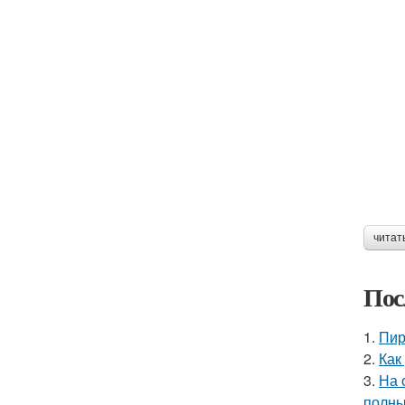
читат
Пос
1.
Пир
2.
Как
3.
На 
полны