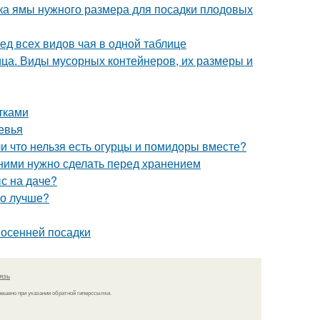
вка ямы нужного размера для посадки плодовых
ед всех видов чая в одной таблице
ца. Виды мусорных контейнеров, их размеры и
тками
евья
и что нельзя есть огурцы и помидоры вместе?
с ними нужно сделать перед хранением
ыс на даче?
то лучше?
 осенней посадки
язь
решено при указании обратной гиперссылки.