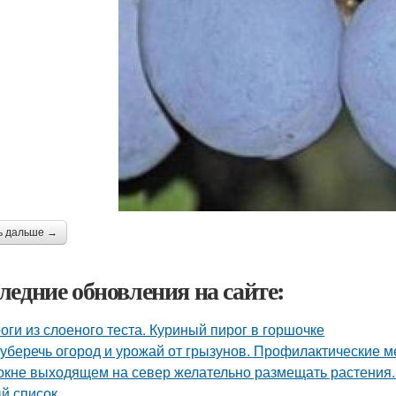
ь дальше →
ледние обновления на сайте:
оги из слоеного теста. Куриный пирог в горшочке
 уберечь огород и урожай от грызунов. Профилактические м
окне выходящем на север желательно размещать растения.
й список