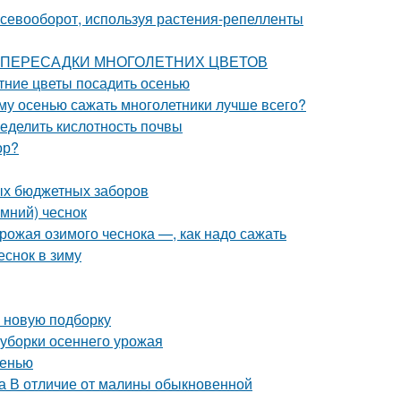
 севооборот, используя растения-репелленты
СТИ ПЕРЕСАДКИ МНОГОЛЕТНИХ ЦВЕТОВ
тние цветы посадить осенью
ему осенью сажать многолетники лучше всего?
ределить кислотность почвы
ор?
ых бюджетных заборов
имний) чеснок
урожая озимого чеснока —, как надо сажать
еснок в зиму
в новую подборку
 уборки осеннего урожая
сенью
а В отличие от малины обыкновенной