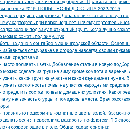
к применять золу в качестве удобрения. Правильное приме
зы новинки 2019. НОВЫЕ РОЗЫ Д. ОСТИНА 2022/2019
ердая середина у морковки. Добавление статьи в новую по
чему картофель при варке чернеет. Почему картофель иног
садка зелени под зиму в открытый грунт. Когда лучше сажат
о можно сажать под зиму. Лук
боты на даче в сентябре в ленинградской области. Основны
к избавиться от муравьев в огороде навсегда своими рукам
ными средствами
к часто поливать цветы. Добавление статьи в новую подбор
о можно сделать из груш на зиму кроме компота и варенья.
к узнать, какой грунт на участке и какой фундамент нужен.
к узнать кислотность почвы на участке народными средства
к определить состав почвы в домашних условиях. Как опре
чему нельзя есть огурцы и помидоры вместе. Врач рассказа
доры
к правильно подкормить комнатные цветы золой. Как можно
о делать если я пересолила макароны по-флотски. ? 5 спосо
локи созревающие в июле. Общая характеристика