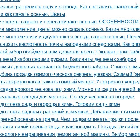
езные растения в саду и огороде. Как составить грамотный
 и как сажать осенью. Цветы
ие цветы сажают и пересаживают осенью. ОСОБЕННО
ие многолетние цветы можно сажать осенью. Какие многоле
ие многолетники и двулетники я всегда сажаю осенью. Поч
 снизить кислотность почвы народными средствами. Как оп
кой забор обойдется вам дешевле всего. Сколько стоит заб
шевый забор своими руками. Варианты дешевых заборов
самых дешевых вариантов бюджетного забора. Список сам
убина посадки озимого чеснока секреты урожая. Озимый (з
ть секретов когда сажать озимый чеснок. 7 секретов супер-
садка ярового чеснока под зиму. Можно ли садить яровой ч
еальные соседи для чеснока. Соседи чеснока на огороде
дготовка сада и огорода к зиме. Готовим сад к зиме
дготовка садовых растений к зимовке. Добавление статьи 
регной осенью на грядки. Чем подкармливать грядки после
садка лилий осенью когда и как посадить. Посадка лилий о
хнология выращивания ремонтантной малины. Выбор мест