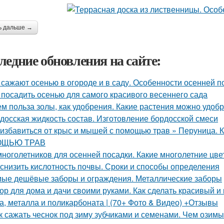
ь дальше →
ледние обновления на сайте:
 сажают осенью в огороде и в саду. Особенности осенней п
 посадить осенью для самого красивого весеннего сада
ем польза золы, как удобрения. Какие растения можно удоб
досская жидкость состав. Изготовление бордосской смеси
 избавиться от крыс и мышей с помощью трав » Перуни
ЩЬЮ ТРАВ
многолетников для осенней посадки. Какие многолетние цв
 снизить кислотность почвы. Сроки и способы определения
ые дешёвые заборы и ограждения. Металлические заборы
ор для дома и дачи своими руками. Как сделать красивый и 
а, металла и поликарбоната | (70+ Фото & Видео) +Отзывы
к сажать чеснок под зиму зубчиками и семенами. Чем озимы