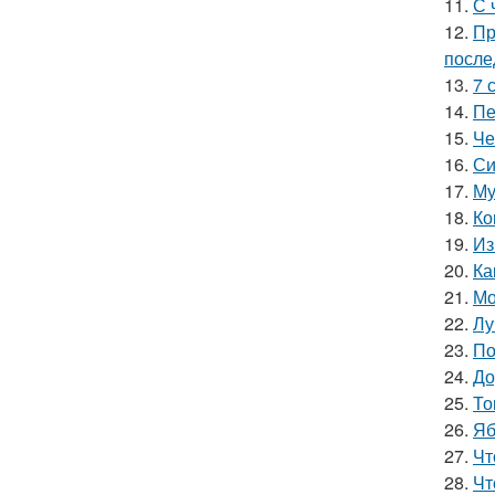
11.
С 
12.
Пр
после
13.
7 
14.
Пе
15.
Че
16.
Си
17.
Му
18.
Ко
19.
Из
20.
Ка
21.
Мо
22.
Лу
23.
По
24.
До
25.
То
26.
Яб
27.
Чт
28.
Чт