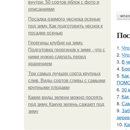
внутри. 50 сортов яблок с фото и
описаниями
читат
Посадка озимого чеснока осенью
под зиму. Как подготовить чеснок к
Пос
посадке осенью
Георгины клубни на зиму.
1.
Что
Подготовка георгинов к зиме - что с
2.
Что
ними нужно сделать перед
3.
В ч
хранением
4.
Бор
Три самых лучших сорта крупных
5.
Как
слив. Виды сортов сливы с самыми
ПОМО
крупными плодами
6.
30 
7.
Как
Какие виды зелени можно посеять
8.
Сам
под зиму. Какую зелень сажают под
9.
Заб
зиму
дерев
10.
Ка