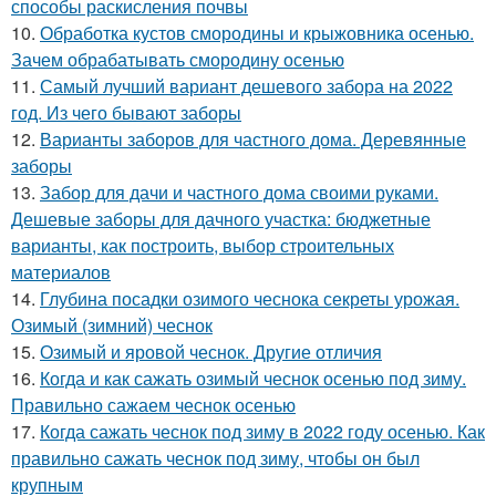
способы раскисления почвы
10.
Обработка кустов смородины и крыжовника осенью.
Зачем обрабатывать смородину осенью
11.
Самый лучший вариант дешевого забора на 2022
год. Из чего бывают заборы
12.
Варианты заборов для частного дома. Деревянные
заборы
13.
Забор для дачи и частного дома своими руками.
Дешевые заборы для дачного участка: бюджетные
варианты, как построить, выбор строительных
материалов
14.
Глубина посадки озимого чеснока секреты урожая.
Озимый (зимний) чеснок
15.
Озимый и яровой чеснок. Другие отличия
16.
Когда и как сажать озимый чеснок осенью под зиму.
Правильно сажаем чеснок осенью
17.
Когда сажать чеснок под зиму в 2022 году осенью. Как
правильно сажать чеснок под зиму, чтобы он был
крупным