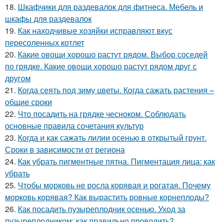
18.
Шкафчики для раздевалок для фитнеса. Мебель и
шкафы для раздевалок
19.
Как находчивые хозяйки исправляют вкус
пересоленных котлет
20.
Какие овощи хорошо растут рядом. Выбор соседей
по грядке. Какие овощи хорошо растут рядом друг с
другом
21.
Когда сеять под зиму цветы. Когда сажать растения –
общие сроки
22.
Что посадить на грядке чесноком. Соблюдать
основные правила сочетания культур
23.
Когда и как сажать лилии осенью в открытый грунт.
Сроки в зависимости от региона
24.
Как убрать пигментные пятна. Пигментация лица: как
убрать
25.
Чтобы морковь не росла корявая и рогатая. Почему
морковь корявая? Как вырастить ровные корнеплоды?
26.
Как посадить пузыреплодник осенью. Уход за
пузыреплодником: как правильно проводить?