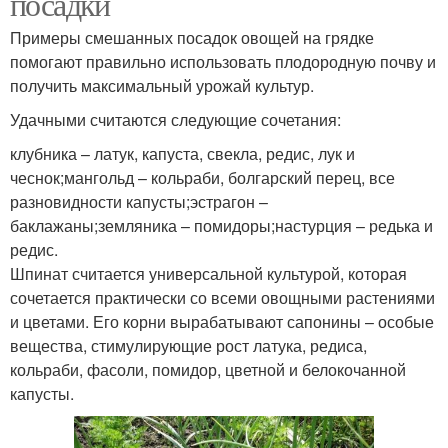
посадки
Примеры смешанных посадок овощей на грядке
помогают правильно использовать плодородную почву и
получить максимальный урожай культур.
Удачными считаются следующие сочетания:
клубника – латук, капуста, свекла, редис, лук и
чеснок;мангольд – кольраби, болгарский перец, все
разновидности капусты;эстрагон –
баклажаны;земляника – помидоры;настурция – редька и
редис.
Шпинат считается универсальной культурой, которая
сочетается практически со всеми овощными растениями
и цветами. Его корни вырабатывают сапонины – особые
вещества, стимулирующие рост латука, редиса,
кольраби, фасоли, помидор, цветной и белокочанной
капусты.