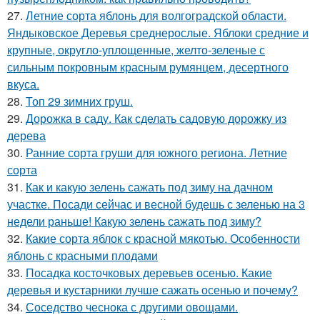
27.
Летние сорта яблонь для волгоградской области.
Яндыковское Деревья среднерослые. Яблоки средние и
крупные, округло-уплощенные, желто-зеленые с
сильным покровным красным румянцем, десертного
вкуса.
28.
Топ 29 зимних груш.
29.
Дорожка в саду. Как сделать садовую дорожку из
дерева
30.
Ранние сорта груши для южного региона. Летние
сорта
31.
Как и какую зелень сажать под зиму на дачном
участке. Посади сейчас и весной будешь с зеленью на 3
недели раньше! Какую зелень сажать под зиму?
32.
Какие сорта яблок с красной мякотью. Особенности
яблонь с красными плодами
33.
Посадка косточковых деревьев осенью. Какие
деревья и кустарники лучше сажать осенью и почему?
34.
Соседство чеснока с другими овощами.