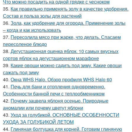
Что можно посадить на одной грядке с чесноком
35.
Как правильно применять золу в качестве удобрения.
Состав и польза золы для растений
36.
Зола, как удобрение для огорода. Применение золы
– когда и как использовать
37.
Пересолила мясо при жарке, что делать. Спасаем
пересоленое блюдо
38.
Дегустационная оценка яблок. 10 самых вкусных
сортов яблок на дегустационном марафоне
39.
Какие овощи можно садить под зиму. Какие овощи
сажать под зиму
40.
Окна WHS Halo. Обзор профиля WHS Halo 60
41.
Печь для бани и отопления одновременно.
Особенности банной печи с теплообменником
42.
Почему зацвела яблоня осенью. Природные
аномалии или почему цветут яблони
43.
Уход за голубикой. ОСНОВНЫЕ ОСОБЕННОСТИ
УХОДА ЗА ГОЛУБИКОЙ ЛЕТОМ
44.
Глиняная болтушка для корней. Готовим глиняную