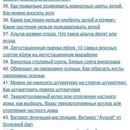
35.
Как правильно подкормить комнатные цветы золой.
Как можно вносить золу
36.
Какие растения нельзя удобрять золой и почему.
Какие растения нельзя подкармливать золой
37.
Алыча размер плода. Что такое алыча фрукт или
ягода
38.
Дегустационная оценка яблок. 10 самых вкусных
сортов яблок на дегустационном марафоне
39.
Виноград столовый сорта. Белые сорта винограда
40.
Обрезают ли смородину осенью. Как обрезать кусты
смородины осенью
41.
Можно ли наносить штукатурку на старую штукатурку.
Как штукатурить поверх штукатурки
42.
Твердотопливный котел для отопления частного
дома, как выбрать. Виды твердотопливных котлов для
отопления частного дома
43.
Витарос фунгицид инструкция. Витарос "Avgust" от
болезней 2мл