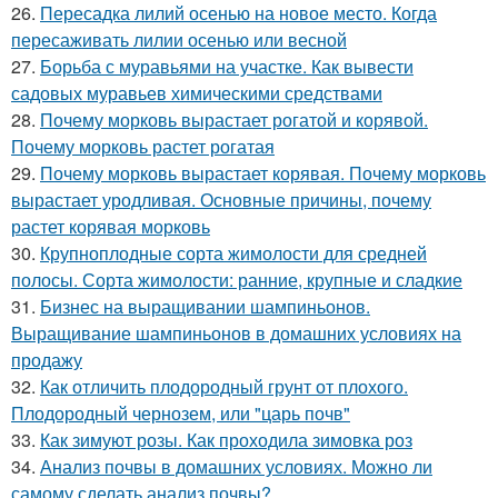
26.
Пересадка лилий осенью на новое место. Когда
пересаживать лилии осенью или весной
27.
Борьба с муравьями на участке. Как вывести
садовых муравьев химическими средствами
28.
Почему морковь вырастает рогатой и корявой.
Почему морковь растет рогатая
29.
Почему морковь вырастает корявая. Почему морковь
вырастает уродливая. Основные причины, почему
растет корявая морковь
30.
Крупноплодные сорта жимолости для средней
полосы. Сорта жимолости: ранние, крупные и сладкие
31.
Бизнес на выращивании шампиньонов.
Выращивание шампиньонов в домашних условиях на
продажу
32.
Как отличить плодородный грунт от плохого.
Плодородный чернозем, или "царь почв"
33.
Как зимуют розы. Как проходила зимовка роз
34.
Анализ почвы в домашних условиях. Можно ли
самому сделать анализ почвы?