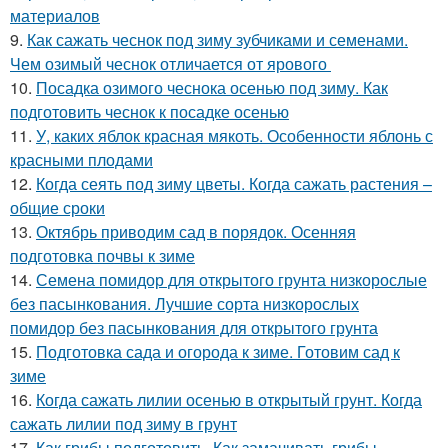
материалов
9.
Как сажать чеснок под зиму зубчиками и семенами.
Чем озимый чеснок отличается от ярового
10.
Посадка озимого чеснока осенью под зиму. Как
подготовить чеснок к посадке осенью
11.
У, каких яблок красная мякоть. Особенности яблонь с
красными плодами
12.
Когда сеять под зиму цветы. Когда сажать растения –
общие сроки
13.
Октябрь приводим сад в порядок. Осенняя
подготовка почвы к зиме
14.
Семена помидор для открытого грунта низкорослые
без пасынкования. Лучшие сорта низкорослых
помидор без пасынкования для открытого грунта
15.
Подготовка сада и огорода к зиме. Готовим сад к
зиме
16.
Когда сажать лилии осенью в открытый грунт. Когда
сажать лилии под зиму в грунт
17.
Как грибы подготовить. Как замачивать грибы