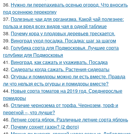
36.
Нужно ли перепахивать осенью огород. Что вносить
под осеннюю перекопку
37.
Полезные чаи для организма. Какой чай полезнее:
польза и вред всех видов чая в одной таблице
38.
Почему кора у плодовых деревьев трескается.
39.
Виноград уход посадка. Посадка: шаг за шагом
40.
Голубика сорта для Подмосковья. Лучшие сорта
голубики для Подмосковья
41.
Виноград, как сажать и ухаживать. Посадка
42.
Сидераты когда сажать. Растения-сидераты
43.
Огурцы и помидоры можно ли есть вместе. Правда
ли что нельзя есть огурцы и помидоры вместе?
44.
Новые сорта томатов на 2019 год. Среднерослые
помидоры
45.
Отличие чернозема от торфа. Чернозем, торф и
перегной –, что лучше?
46.
Летние сорта яблок. Различные летние сорта яблонь
47.
Почему сохнет газон? (2 фото)
48.
Можно ли вносить свежий навоз осенью. Добавление