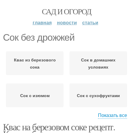
САД И ОГОРОД
главная
новости
статьи
Сок без дрожжей
Квас из березового
Сок в домашних
сока
условиях
Сок с изюмом
Сок с сухофруктами
Показать все
Квас на березовом соке рецепт.
Березовый сок
Сок с медом