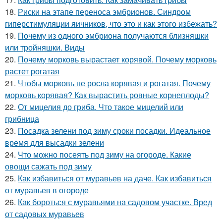
18.
Риски на этапе переноса эмбрионов. Синдром
гиперстимуляции яичников, что это и как этого избежать?
19.
Почему из одного эмбриона получаются близняшки
или тройняшки. Виды
20.
Почему морковь вырастает корявой. Почему морковь
растет рогатая
21.
Чтобы морковь не росла корявая и рогатая. Почему
морковь корявая? Как вырастить ровные корнеплоды?
22.
От мицелия до гриба. Что такое мицелий или
грибница
23.
Посадка зелени под зиму сроки посадки. Идеальное
время для высадки зелени
24.
Что можно посеять под зиму на огороде. Какие
овощи сажать под зиму
25.
Как избавиться от муравьев на даче. Как избавиться
от муравьев в огороде
26.
Как бороться с муравьями на садовом участке. Вред
от садовых муравьев