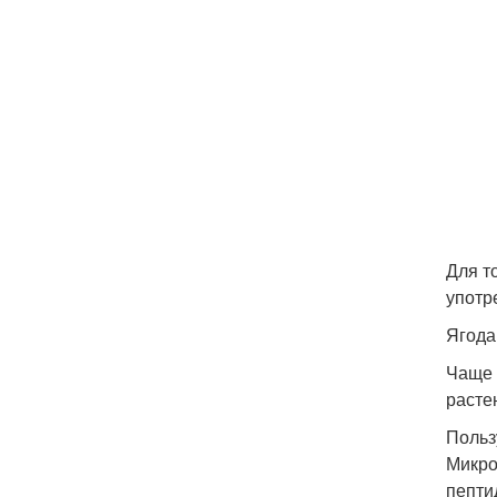
Для т
употр
Ягода
Чаще 
расте
Польз
Микро
пепти