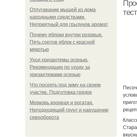
Прос
Отпугивание мышей из дома
тест
народными средствами.
Неприятный для грызунов аромат
Кл
Почему яблоки внутри розовые.
Пять сортов яблок с красной
мякотью
Уход хризантемы осенью.
Рекомендации по уходу за
хризантемами осенью
Что посеять под зиму на своем
Песоч
участке. Подготовка грядок
услов
приго
Морковь корявая и рогатая.
рецеп
Неподходящий грунт и нарушение
севооборота
Класс
Стара
вкусн