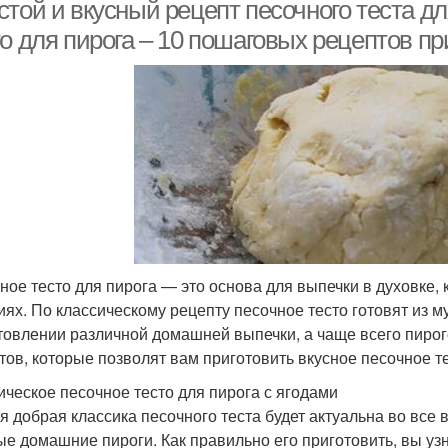
той и вкусный рецепт песочного теста дл
о для пирога – 10 пошаговых рецептов п
ассические сладкие
Рецепты с фото
Реце
Старинный рецепт
Рецепт с хлебом
Рец
Рецепт на зиму
Советы к рецепту
Ре
ное тесто для пирога — это основа для выпечки в духовке,
иях. По классическому рецепту песочное тесто готовят из му
товлении различной домашней выпечки, а чаще всего пирог
тов, которые позволят вам приготовить вкусное песочное те
ическое песочное тесто для пирога с ягодами
я добрая классика песочного теста будет актуальна во все 
ые домашние пироги. Как правильно его приготовить, вы узн