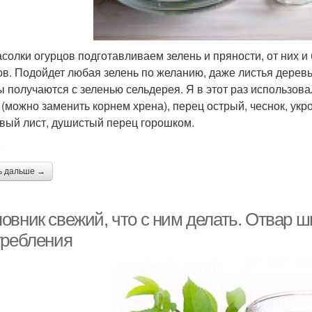
асолки огурцов подготавливаем зелень и пряности, от них и
ов. Подойдет любая зелень по желанию, даже листья деревье
ы получаются с зеленью сельдерея. Я в этот раз использов
 (можно заменить корнем хрена), перец острый, чеснок, ук
вый лист, душистый перец горошком.
:
ь дальше →
овник свежий, что с ним делать. Отвар ш
требления