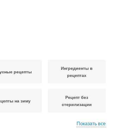
Ингредиенты в
усные рецепты
рецептах
Рецепт без
цепты на зиму
стерилизации
Показать все
остые рецепты
Рецепты без варки