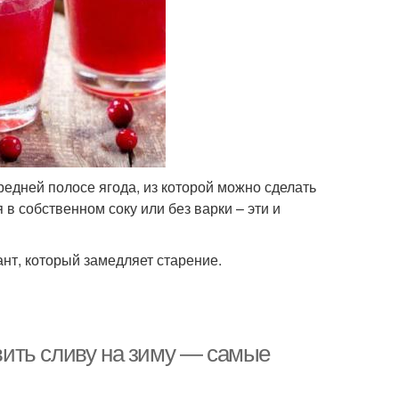
редней полосе ягода, из которой можно сделать
 в собственном соку или без варки – эти и
нт, который замедляет старение.
овить сливу на зиму — самые