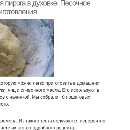
я пирога в духовке. Песочное
риготовления
пты из шиповника
Популярный рецепт
епт без дрожжей
Пошаговый рецепт
цепт с уксусом
 которую можно легко приготовить в домашних
ки, яиц и сливочного масла. Его используют в
ов с начинкой. Мы собрали 10 пошаговых
сто.
времена. Из такого теста получаются невероятно
аете их этого подробного рецепта.