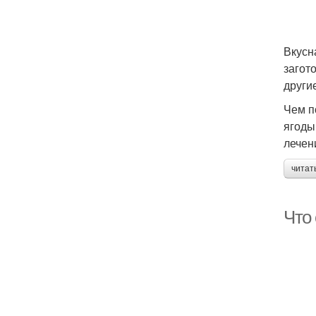
Вкусн
загот
други
Чем п
ягоды
лечен
читат
Что 