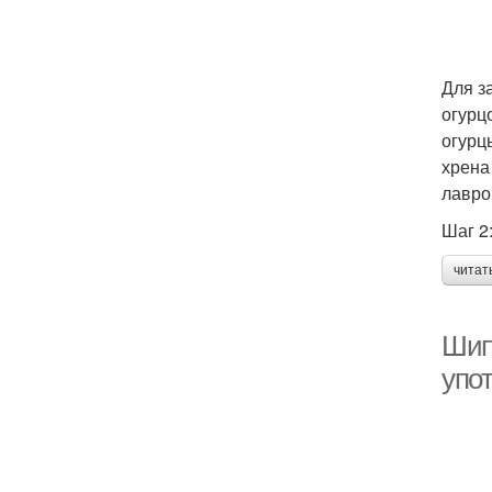
Для з
огурц
огурц
хрена
лавро
Шаг 2
читат
Шип
упо