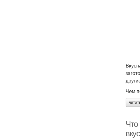
Вкусн
загот
други
Чем п
читат
Что 
вку