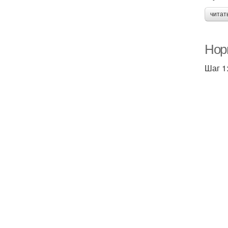
читат
Нор
Шаг 1