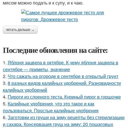
мясом можно подать и к супу, и к чаю.
читать дальше →
Последние обновления на сайте:
1.
Яблоня зацвела в октябре. К чему яблоня зацвела в
сентябре — приметы, значение
2.
Что сажать на огороде в сентябре в открытый грунт
3.
8 разных видов калийных удобрений. Разновидности
калийных удобрений
4.
Пироги из слоеного теста. Куриный пирог в горшочке
5.
Калийные удобрения, что это такое и как
пользоваться. Простые калийные удобрения
6.
Заготовки из груши на зиму рецепты без стерилизации
и сахара. Консервация груш на зиму: 20 пошаговых