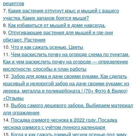
рецептов
7.
Какие растения отпугнут крыс и мышей с вашего
участка. Каких запахов боятся мыши?
8.
Как избавиться от мышей в доме навсегда.
9.
Отпугивающие растения для мышей и где они
обитают. Растения
10.
Что и как сажать осенью. Цветы
11.
Чем раскислить почву на огороде схема по пунктам.
Как и чем раскислить почву на огороде — определение
кислотности, способы и план работы
12.
Забор для дома и дачи своими руками. Как сделать
красивый и недорогой забор на даче своими руками: из
дерева, металла и поликарбоната | (70+ Фото & Видео)
+Отзывы
13.
Выбор самого дешевого забора. Выбираем материал
для ограждения
14.
Посадка озимого чеснока в 2022 году. Посадка
чеснока озимого с учётом лунного календаря
15.
Когда и как сажать озимый чеснок осенью под зиму.