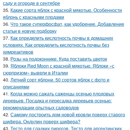
саду и огороде в сентябре
35.
Какие сорта яблок с красной мякотью. Особенности
яблонь с красными плодами
36.
Что такое суперфосфат, как удобрение. Добавление
статьи в новую подборку
37.
Как определить кислотность почвы в домашних
условиях. Как определить кислотность почвы без
химреактивов
38.
Розы на подоконнике. Куда поставить цветок
39.
Яблоки Red Moon с красной мякотью. Яблоки «с
сюрпризом» вывели в Италии
40.
Летний сорт яблони. 50 сортов яблок с фото и
описаниями
41.
Когда можно сажать саженцы осенью плодовых
деревьев. Посадка и пересадка деревьев осенью:
рекомендации опытных садоводов
42.
Самому построить дом новой кровли поверх старого
шифера. Ондулин поверх шифера?
43.
Тесто для сладких пирогов. Тесто для аргентинских