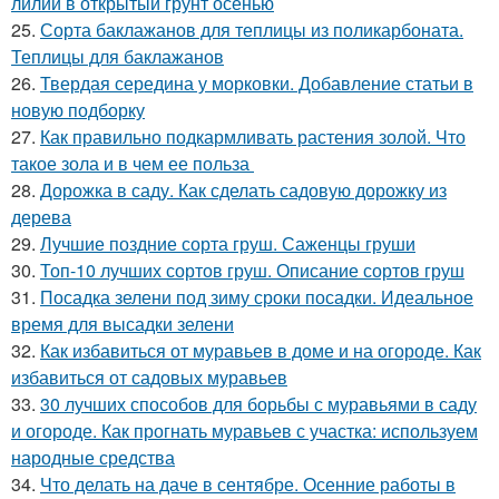
лилии в открытый грунт осенью
25.
Сорта баклажанов для теплицы из поликарбоната.
Теплицы для баклажанов
26.
Твердая середина у морковки. Добавление статьи в
новую подборку
27.
Как правильно подкармливать растения золой. Что
такое зола и в чем ее польза
28.
Дорожка в саду. Как сделать садовую дорожку из
дерева
29.
Лучшие поздние сорта груш. Саженцы груши
30.
Топ-10 лучших сортов груш. Описание сортов груш
31.
Посадка зелени под зиму сроки посадки. Идеальное
время для высадки зелени
32.
Как избавиться от муравьев в доме и на огороде. Как
избавиться от садовых муравьев
33.
30 лучших способов для борьбы с муравьями в саду
и огороде. Как прогнать муравьев с участка: используем
народные средства
34.
Что делать на даче в сентябре. Осенние работы в