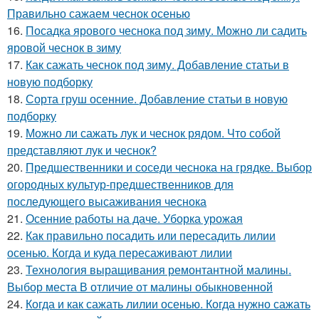
Правильно сажаем чеснок осенью
16.
Посадка ярового чеснока под зиму. Можно ли садить
яровой чеснок в зиму
17.
Как сажать чеснок под зиму. Добавление статьи в
новую подборку
18.
Сорта груш осенние. Добавление статьи в новую
подборку
19.
Можно ли сажать лук и чеснок рядом. Что собой
представляют лук и чеснок?
20.
Предшественники и соседи чеснока на грядке. Выбор
огородных культур-предшественников для
последующего высаживания чеснока
21.
Осенние работы на даче. Уборка урожая
22.
Как правильно посадить или пересадить лилии
осенью. Когда и куда пересаживают лилии
23.
Технология выращивания ремонтантной малины.
Выбор места В отличие от малины обыкновенной
24.
Когда и как сажать лилии осенью. Когда нужно сажать