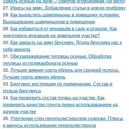
сажать осенью на даче: 7 советов огородникам (38 фото)
27.
Ирисы на зиму. Добавление статьи в новую подборку
28.
Как вырастить шампиньоны в домашних условиях.
Выращивание шампиньонов в помещении
29.
Как избавиться от муравьёв в саду и огороде. Как
уничтожить муравьев на земельном участке?
30.
Как закрыть на зиму бруснику. Ягода-брусника нас к
себе манила
31.
Обеззараживание теплицы осенью. Обработка
теплицы из поликарбоната осенью
32.
Лучшие зимние сорта яблонь для средней полосы.
Лучшие сорта зимних яблонь
33.
Биогумус инструкция по применению. Состав и
польза биогумуса
34.
Как проверить состав почвы на участке. Как
проверить качество грунта перед использованием на
дачном участке
35.
Утепление стен пенополистиролом снаружи. Плюсы
и минусы использования пенополистирола