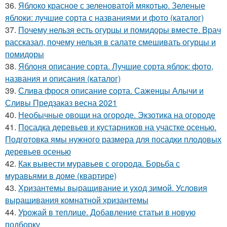
36.
Яблоко красное с зеленоватой мякотью. Зеленые
яблоки: лучшие сорта с названиями и фото (каталог)
37.
Почему нельзя есть огурцы и помидоры вместе. Врач
рассказал, почему нельзя в салате смешивать огурцы и
помидоры
38.
Яблоня описание сорта. Лучшие сорта яблок: фото,
названия и описания (каталог)
39.
Слива фрося описание сорта. Саженцы Алычи и
Сливы Предзаказ весна 2021
40.
Необычные овощи на огороде. Экзотика на огороде
41.
Посадка деревьев и кустарников на участке осенью.
Подготовка ямы нужного размера для посадки плодовых
деревьев осенью
42.
Как вывести муравьев с огорода. Борьба с
муравьями в доме (квартире)
43.
Хризантемы выращивание и уход зимой. Условия
выращивания комнатной хризантемы
44.
Урожай в теплице. Добавление статьи в новую
подборку