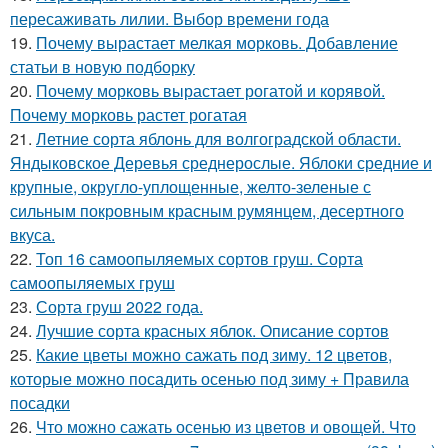
пересаживать лилии. Выбор времени года
19.
Почему вырастает мелкая морковь. Добавление
статьи в новую подборку
20.
Почему морковь вырастает рогатой и корявой.
Почему морковь растет рогатая
21.
Летние сорта яблонь для волгоградской области.
Яндыковское Деревья среднерослые. Яблоки средние и
крупные, округло-уплощенные, желто-зеленые с
сильным покровным красным румянцем, десертного
вкуса.
22.
Топ 16 самоопыляемых сортов груш. Сорта
самоопыляемых груш
23.
Сорта груш 2022 года.
24.
Лучшие сорта красных яблок. Описание сортов
25.
Какие цветы можно сажать под зиму. 12 цветов,
которые можно посадить осенью под зиму + Правила
посадки
26.
Что можно сажать осенью из цветов и овощей. Что