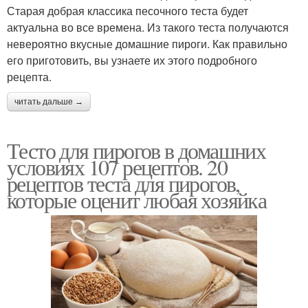
Старая добрая классика песочного теста будет
актуальна во все времена. Из такого теста получаются
Пятиминутка для
невероятно вкусные домашние пироги. Как правильно
Тесто для булочек
пирогов
его приготовить, вы узнаете их этого подробного
рецепта.
читать дальше →
Вкусные пироги
Быстрое тесто
Тесто для пирогов в домашних
условиях 107 рецептов. 20
рецептов теста для пирогов,
которые оценит любая хозяйка
Сдобное тесто
Нежное тесто
Тесто для несладких
Соленое тесто
пирогов