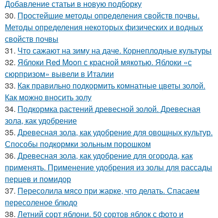
Добавление статьи в новую подборку
30.
Простейшие методы определения свойств почвы.
Методы определения некоторых физических и водных
свойств почвы
31.
Что сажают на зиму на даче. Корнеплодные культуры
32.
Яблоки Red Moon с красной мякотью. Яблоки «с
сюрпризом» вывели в Италии
33.
Как правильно подкормить комнатные цветы золой.
Как можно вносить золу
34.
Подкормка растений древесной золой. Древесная
зола, как удобрение
35.
Древесная зола, как удобрение для овощных культур.
Способы подкормки зольным порошком
36.
Древесная зола, как удобрение для огорода, как
применять. Применение удобрения из золы для рассады
перцев и помидор
37.
Пересолила мясо при жарке, что делать. Спасаем
пересоленое блюдо
38.
Летний сорт яблони. 50 сортов яблок с фото и