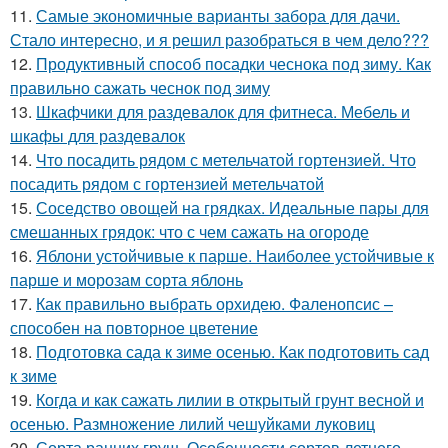
11.
Самые экономичные варианты забора для дачи.
Стало интересно, и я решил разобраться в чем дело???
12.
Продуктивный способ посадки чеснока под зиму. Как
правильно сажать чеснок под зиму
13.
Шкафчики для раздевалок для фитнеса. Мебель и
шкафы для раздевалок
14.
Что посадить рядом с метельчатой гортензией. Что
посадить рядом с гортензией метельчатой
15.
Соседство овощей на грядках. Идеальные пары для
смешанных грядок: что с чем сажать на огороде
16.
Яблони устойчивые к парше. Наиболее устойчивые к
парше и морозам сорта яблонь
17.
Как правильно выбрать орхидею. Фаленопсис –
способен на повторное цветение
18.
Подготовка сада к зиме осенью. Как подготовить сад
к зиме
19.
Когда и как сажать лилии в открытый грунт весной и
осенью. Размножение лилий чешуйками луковиц
20.
Сорта ранних груш. Особенности сортов летнего