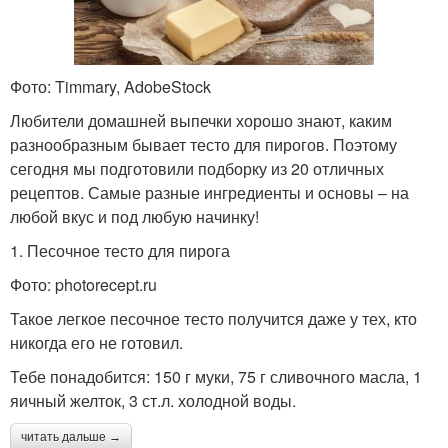
Тесто для заливных
Пироги без
пирогов
преувеличения
Фото: Timmary, AdobeStock
Любители домашней выпечки хорошо знают, каким
разнообразным бывает тесто для пирогов. Поэтому
Заливное тесто
Простые пироги
сегодня мы подготовили подборку из 20 отличных
рецептов. Самые разные ингредиенты и основы – на
любой вкус и под любую начинку!
1. Песочное тесто для пирога
Пироги в домашних
Осетинские пироги
Фото: photorecept.ru
условиях
Такое легкое песочное тесто получится даже у тех, кто
никогда его не готовил.
Тебе понадобится: 150 г муки, 75 г сливочного масла, 1
яичный желток, 3 ст.л. холодной воды.
читать дальше →