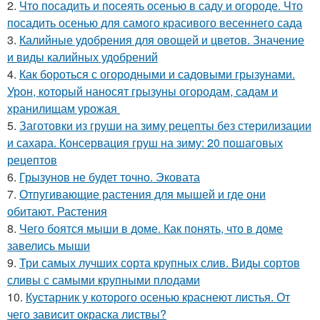
2.
Что посадить и посеять осенью в саду и огороде. Что
посадить осенью для самого красивого весеннего сада
3.
Калийные удобрения для овощей и цветов. Значение
и виды калийных удобрений
4.
Как бороться с огородными и садовыми грызунами.
Урон, который наносят грызуны огородам, садам и
хранилищам урожая
5.
Заготовки из груши на зиму рецепты без стерилизации
и сахара. Консервация груш на зиму: 20 пошаговых
рецептов
6.
Грызунов не будет точно. Эковата
7.
Отпугивающие растения для мышей и где они
обитают. Растения
8.
Чего боятся мыши в доме. Как понять, что в доме
завелись мыши
9.
Три самых лучших сорта крупных слив. Виды сортов
сливы с самыми крупными плодами
10.
Кустарник у которого осенью краснеют листья. От
чего зависит окраска листвы?