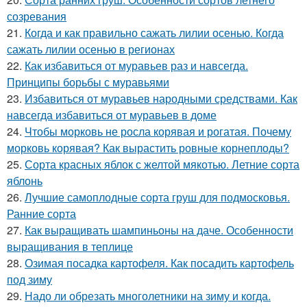
созревания
21.
Когда и как правильно сажать лилии осенью. Когда
сажать лилии осенью в регионах
22.
Как избавиться от муравьев раз и навсегда.
Принципы борьбы с муравьями
23.
Избавиться от муравьев народными средствами. Как
навсегда избавиться от муравьев в доме
24.
Чтобы морковь не росла корявая и рогатая. Почему
морковь корявая? Как вырастить ровные корнеплоды?
25.
Сорта красных яблок с желтой мякотью. Летние сорта
яблонь
26.
Лучшие самоплодные сорта груш для подмосковья.
Ранние сорта
27.
Как выращивать шампиньоны на даче. Особенности
выращивания в теплице
28.
Озимая посадка картофеля. Как посадить картофель
под зиму
29.
Надо ли обрезать многолетники на зиму и когда.