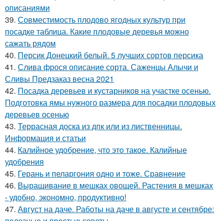
описаниями
39.
Совместимость плодово ягодных культур при
посадке таблица. Какие плодовые деревья можно
сажать рядом
40.
Персик Донецкий белый. 5 лучших сортов персика
41.
Слива фрося описание сорта. Саженцы Алычи и
Сливы Предзаказ весна 2021
42.
Посадка деревьев и кустарников на участке осенью.
Подготовка ямы нужного размера для посадки плодовых
деревьев осенью
43.
Террасная доска из дпк или из лиственницы.
Информация и статьи
44.
Калийное удобрение, что это такое. Калийные
удобрения
45.
Герань и пеларгония одно и тоже. Сравнение
46.
Выращивание в мешках овощей. Растения в мешках
- удобно, экономно, продуктивно!
47.
Август на даче. Работы на даче в августе и сентябре:
полезные и простые советы