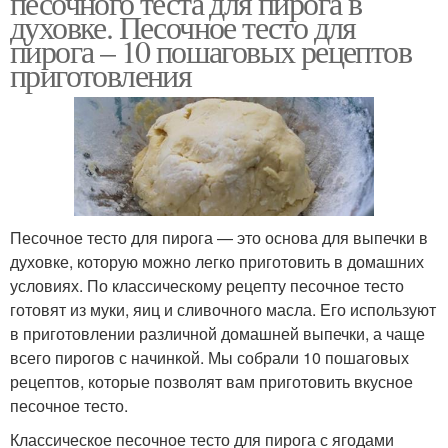
песочного теста для пирога в
духовке. Песочное тесто для
пирога – 10 пошаговых рецептов
приготовления
Тесто на маргарине
Тесто на сметане
Тесто по госту
Дрожжевое тесто
Песочное тесто для пирога — это основа для выпечки в
духовке, которую можно легко приготовить в домашних
условиях. По классическому рецепту песочное тесто
Бездрожжевое тесто
Постное тесто
готовят из муки, яиц и сливочного масла. Его используют
в приготовлении различной домашней выпечки, а чаще
всего пирогов с начинкой. Мы собрали 10 пошаговых
рецептов, которые позволят вам приготовить вкусное
Тесто на яблочном
песочное тесто.
Тесто с манкой
пюре
Классическое песочное тесто для пирога с ягодами