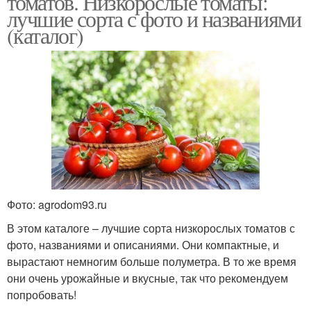
томатов. Низкорослые томаты:
лучшие сорта с фото и названиями
(каталог)
Элитные сорта
Ремонтантные сорта
Ранние сорта
Поздние сорта
Фото: agrodom93.ru
Среднеспелые сорта
Длинные сорта
В этом каталоге – лучшие сорта низкорослых томатов с
фото, названиями и описаниями. Они компактные, и
вырастают немногим больше полуметра. В то же время
они очень урожайные и вкусные, так что рекомендуем
Сорта для засолки
Вкусные сорта
попробовать!