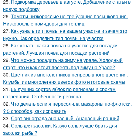
25.
Подкормка деревьев в августе. Добавление статьи в
новую подборку
26.
Томаты низкорослые не требующие пасынкования.
Низкорослые помидоры для теплиц
27.
Как узнать тип почвы на вашем участке и зачем это
нужно. Как определить тип почвы на участке
28.
Как узнать, какая почва на участке для посадки
растений. Лучшая почва для посадки растений
29.
Что можно посадить на зиму на урале. Холодный
старт: что и как стоит посеять под зиму на Урале?
30.
Цветник из многолетников непрерывного цветения.
Клумбы из многолетних цветов фото и готовые схемы
31.
55 лучших сортов яблок по регионам и срокам
созревания. Особенности региона
32.
Что делать если я пересолила макароны по-флотски.
? 5 способов, как исправить
33.
Сорт винограда ананасный. Ананасный ранний
34.
Соль для засолки. Какую соль лучше брать для
засолки рыбы?