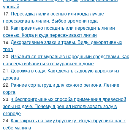
урожай
17.
Пересадка лилии осенью или когда лучше
пересаживать лилии. Выбор времени года
18.
Как правильно посадить или пересадить лилии
осенью. Когда и куда пересаживают лилии
19.
Декоративные злаки и травы. Виды декоративных
трав
20.
Избавиться от муравьев народными средствами. Как
навсегда избавиться от муравьев в доме
21.
Дорожка в саду. Как сделать садовую дорожку из
дерева
22.
Ранние сорта груши для южного региона. Летние
сорта
23.
4 беспроигрышных способа применения древесной
золы на даче. Почему я решил использовать золу в
огороде
24.
Как закрыть на зиму бруснику. Ягода-брусника нас к
себе манила