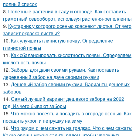
полный список
8.
Полезные растения в саду и огороде. Как составить
грамотный севооборот, используя растения-репелленты
9.
Кустарник у которого осенью краснеют листья. От чего
зависит окраска листвы?
10.
Как улучшить глинистую почву. Определение
глинистой почвы
11.
Как сбалансировать кислотность почвы. Определяем
кислотность почвы
12.
Заборы для дачи своими руками. Как поставить
деревянный забор на даче своими руками
13.
Дешевый забор своими руками. Варианты дешевых
заборов
14.
Самый лучший вариант дешевого забора на 2022
год. Из чего бывают заборы
15.
Что можно посеять и посадить в огороде осенью. Как
посадить укроп и петрушку на зиму
16.
Что рядом с чем сажать на грядках. Что с чем сажать:
Какие овощи можно садить рядом, чтобы увеличить