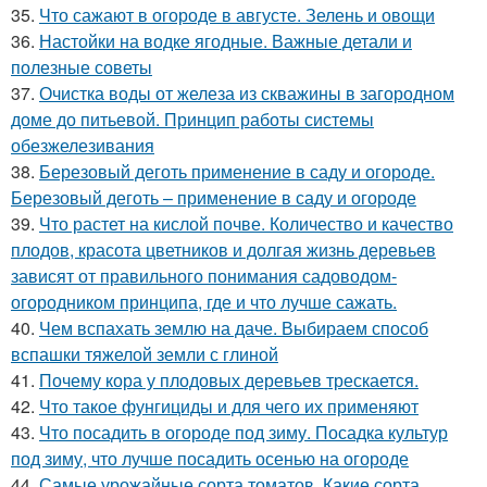
35.
Что сажают в огороде в августе. Зелень и овощи
36.
Настойки на водке ягодные. Важные детали и
полезные советы
37.
Очистка воды от железа из скважины в загородном
доме до питьевой. Принцип работы системы
обезжелезивания
38.
Березовый деготь применение в саду и огороде.
Березовый деготь – применение в саду и огороде
39.
Что растет на кислой почве. Количество и качество
плодов, красота цветников и долгая жизнь деревьев
зависят от правильного понимания садоводом-
огородником принципа, где и что лучше сажать.
40.
Чем вспахать землю на даче. Выбираем способ
вспашки тяжелой земли с глиной
41.
Почему кора у плодовых деревьев трескается.
42.
Что такое фунгициды и для чего их применяют
43.
Что посадить в огороде под зиму. Посадка культур
под зиму, что лучше посадить осенью на огороде
44.
Самые урожайные сорта томатов. Какие сорта