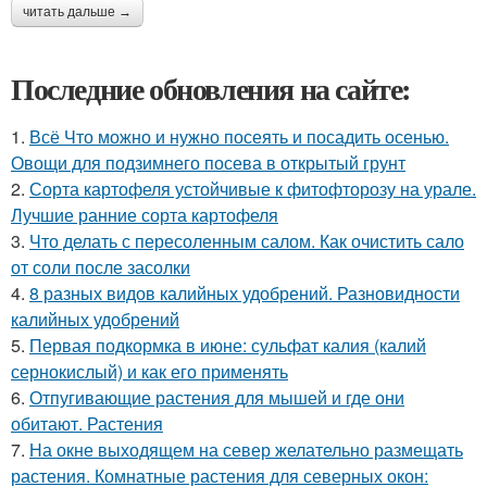
читать дальше →
Последние обновления на сайте:
1.
Всё Что можно и нужно посеять и посадить осенью.
Овощи для подзимнего посева в открытый грунт
2.
Сорта картофеля устойчивые к фитофторозу на урале.
Лучшие ранние сорта картофеля
3.
Что делать с пересоленным салом. Как очистить сало
от соли после засолки
4.
8 разных видов калийных удобрений. Разновидности
калийных удобрений
5.
Первая подкормка в июне: сульфат калия (калий
сернокислый) и как его применять
6.
Отпугивающие растения для мышей и где они
обитают. Растения
7.
На окне выходящем на север желательно размещать
растения. Комнатные растения для северных окон: