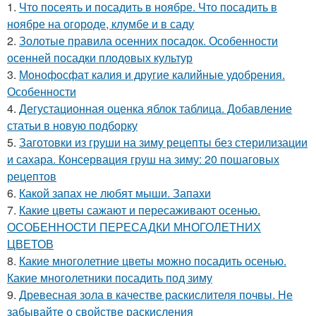
1.
Что посеять и посадить в ноябре. Что посадить в
ноябре на огороде, клумбе и в саду
2.
Золотые правила осенних посадок. Особенности
осенней посадки плодовых культур
3.
Монофосфат калия и другие калийные удобрения.
Особенности
4.
Дегустационная оценка яблок таблица. Добавление
статьи в новую подборку
5.
Заготовки из груши на зиму рецепты без стерилизации
и сахара. Консервация груш на зиму: 20 пошаговых
рецептов
6.
Какой запах не любят мыши. Запахи
7.
Какие цветы сажают и пересаживают осенью.
ОСОБЕННОСТИ ПЕРЕСАДКИ МНОГОЛЕТНИХ
ЦВЕТОВ
8.
Какие многолетние цветы можно посадить осенью.
Какие многолетники посадить под зиму
9.
Древесная зола в качестве раскислителя почвы. Не
забывайте о свойстве раскисления