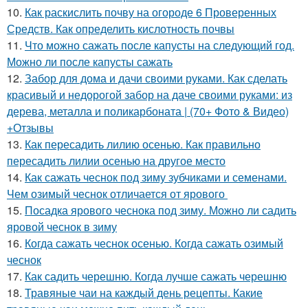
10.
Как раскислить почву на огороде 6 Проверенных
Средств. Как определить кислотность почвы
11.
Что можно сажать после капусты на следующий год.
Можно ли после капусты сажать
12.
Забор для дома и дачи своими руками. Как сделать
красивый и недорогой забор на даче своими руками: из
дерева, металла и поликарбоната | (70+ Фото & Видео)
+Отзывы
13.
Как пересадить лилию осенью. Как правильно
пересадить лилии осенью на другое место
14.
Как сажать чеснок под зиму зубчиками и семенами.
Чем озимый чеснок отличается от ярового
15.
Посадка ярового чеснока под зиму. Можно ли садить
яровой чеснок в зиму
16.
Когда сажать чеснок осенью. Когда сажать озимый
чеснок
17.
Как садить черешню. Когда лучше сажать черешню
18.
Травяные чаи на каждый день рецепты. Какие