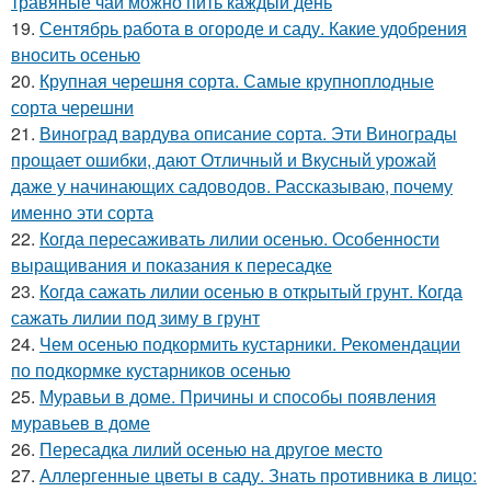
травяные чаи можно пить каждый день
19.
Сентябрь работа в огороде и саду. Какие удобрения
вносить осенью
20.
Крупная черешня сорта. Самые крупноплодные
сорта черешни
21.
Виноград вардува описание сорта. Эти Винограды
прощает ошибки, дают Отличный и Вкусный урожай
даже у начинающих садоводов. Рассказываю, почему
именно эти сорта
22.
Когда пересаживать лилии осенью. Особенности
выращивания и показания к пересадке
23.
Когда сажать лилии осенью в открытый грунт. Когда
сажать лилии под зиму в грунт
24.
Чем осенью подкормить кустарники. Рекомендации
по подкормке кустарников осенью
25.
Муравьи в доме. Причины и способы появления
муравьев в доме
26.
Пересадка лилий осенью на другое место
27.
Аллергенные цветы в саду. Знать противника в лицо: