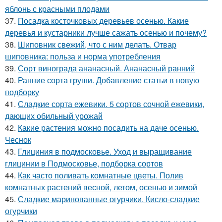
яблонь с красными плодами
37.
Посадка косточковых деревьев осенью. Какие
деревья и кустарники лучше сажать осенью и почему?
38.
Шиповник свежий, что с ним делать. Отвар
шиповника: польза и норма употребления
39.
Сорт винограда ананасный. Ананасный ранний
40.
Ранние сорта груши. Добавление статьи в новую
подборку
41.
Сладкие сорта ежевики. 5 сортов сочной ежевики,
дающих обильный урожай
42.
Какие растения можно посадить на даче осенью.
Чеснок
43.
Глициния в подмосковье. Уход и выращивание
глицинии в Подмосковье, подборка сортов
44.
Как часто поливать комнатные цветы. Полив
комнатных растений весной, летом, осенью и зимой
45.
Сладкие маринованные огурчики. Кисло-сладкие
огурчики