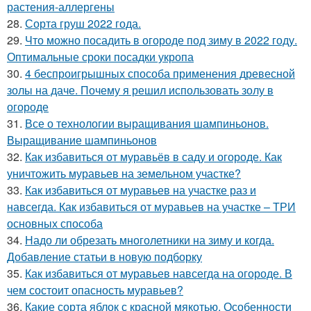
растения-аллергены
28.
Сорта груш 2022 года.
29.
Что можно посадить в огороде под зиму в 2022 году.
Оптимальные сроки посадки укропа
30.
4 беспроигрышных способа применения древесной
золы на даче. Почему я решил использовать золу в
огороде
31.
Все о технологии выращивания шампиньонов.
Выращивание шампиньонов
32.
Как избавиться от муравьёв в саду и огороде. Как
уничтожить муравьев на земельном участке?
33.
Как избавиться от муравьев на участке раз и
навсегда. Как избавиться от муравьев на участке – ТРИ
основных способа
34.
Надо ли обрезать многолетники на зиму и когда.
Добавление статьи в новую подборку
35.
Как избавиться от муравьев навсегда на огороде. В
чем состоит опасность муравьев?
36.
Какие сорта яблок с красной мякотью. Особенности