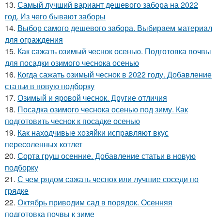
13.
Самый лучший вариант дешевого забора на 2022
год. Из чего бывают заборы
14.
Выбор самого дешевого забора. Выбираем материал
для ограждения
15.
Как сажать озимый чеснок осенью. Подготовка почвы
для посадки озимого чеснока осенью
16.
Когда сажать озимый чеснок в 2022 году. Добавление
статьи в новую подборку
17.
Озимый и яровой чеснок. Другие отличия
18.
Посадка озимого чеснока осенью под зиму. Как
подготовить чеснок к посадке осенью
19.
Как находчивые хозяйки исправляют вкус
пересоленных котлет
20.
Сорта груш осенние. Добавление статьи в новую
подборку
21.
С чем рядом сажать чеснок или лучшие соседи по
грядке
22.
Октябрь приводим сад в порядок. Осенняя
подготовка почвы к зиме