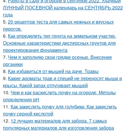
4.
Работы в саду и огороде в сентябре 2022. Удачный
ЛУННЫЙ ПОСЕВНОЙ календарь на СЕНТЯБРЬ 2022
года
5.
20 рецептов теста для самых нежных и вкусных
пирогов.
6.
Как определить тип грунта на земельном участке.
Основные характеристики дисперсных грунтов для
проектирования фундамента
7.
Чем я заполняю свои грядки осенью. Внесение
органики
8.
Как избавиться от мышей на даче. Травы
9.
Какие ароматы трав и специй не переносят мыши и
крысы. Какой запах отпугивает мышей
10.
Чем и как раскислить почву на огороде. Методы
определения рН
11.
Как закислить почву для голубики. Как закислить
почву серной кислотой
12.
12 лучших материалов для забора. 7 самых
популярных материалов для изготовления забора