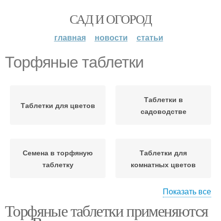
САД И ОГОРОД
главная
новости
статьи
Торфяные таблетки
Таблетки в
Таблетки для цветов
садоводстве
Семена в торфяную
Таблетки для
таблетку
комнатных цветов
Показать все
Торфяные таблетки применяются
Растения в торфяных
Таблетки для
таблетках
аквариума