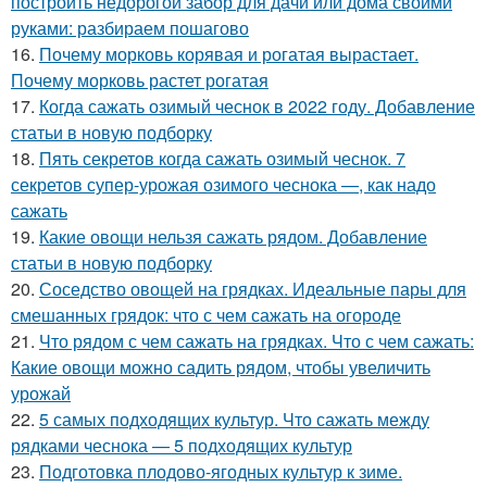
построить недорогой забор для дачи или дома своими
руками: разбираем пошагово
16.
Почему морковь корявая и рогатая вырастает.
Почему морковь растет рогатая
17.
Когда сажать озимый чеснок в 2022 году. Добавление
статьи в новую подборку
18.
Пять секретов когда сажать озимый чеснок. 7
секретов супер-урожая озимого чеснока —, как надо
сажать
19.
Какие овощи нельзя сажать рядом. Добавление
статьи в новую подборку
20.
Соседство овощей на грядках. Идеальные пары для
смешанных грядок: что с чем сажать на огороде
21.
Что рядом с чем сажать на грядках. Что с чем сажать:
Какие овощи можно садить рядом, чтобы увеличить
урожай
22.
5 самых подходящих культур. Что сажать между
рядками чеснока — 5 подходящих культур
23.
Подготовка плодово-ягодных культур к зиме.