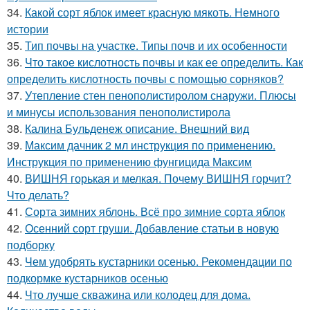
34.
Какой сорт яблок имеет красную мякоть. Немного
истории
35.
Тип почвы на участке. Типы почв и их особенности
36.
Что такое кислотность почвы и как ее определить. Как
определить кислотность почвы с помощью сорняков?
37.
Утепление стен пенополистиролом снаружи. Плюсы
и минусы использования пенополистирола
38.
Калина Бульденеж описание. Внешний вид
39.
Максим дачник 2 мл инструкция по применению.
Инструкция по применению фунгицида Максим
40.
ВИШНЯ горькая и мелкая. Почему ВИШНЯ горчит?
Что делать?
41.
Сорта зимних яблонь. Всё про зимние сорта яблок
42.
Осенний сорт груши. Добавление статьи в новую
подборку
43.
Чем удобрять кустарники осенью. Рекомендации по
подкормке кустарников осенью
44.
Что лучше скважина или колодец для дома.