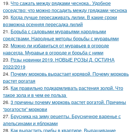
19.
Что сажать между рядками чеснока.. Удобное
соседство: что можно посадить между грядками чеснока
20.
Когда лучше пересаживать лилии. В какие сроки
возможна осенняя пересадка лилий
21.
Борьба с садовыми муравьями народными
средствами. Народные методы борьбы с муравьями
22.
Можно ли избавиться от муравьев в огороде
навсегда. Муравьи в огороде и борьба с ними
23.
Розы новинки 2019. НОВЫЕ РОЗЫ Д. ОСТИНА
2022/2019
24.
Почему морковь вырастает корявой. Почему морковь
растет рогатая
25.
Как правильно подкармливать растения золой. Что
такое зола и в чем ее польза
26.
3 причины почему морковь растет рогатой. Причины
“рогатости” моркови
27.
Брусника на зиму рецепты. Брусничное варенье с
апельсинами и яблоками
28.
Как вырастить грибы в квартире. Выращивание