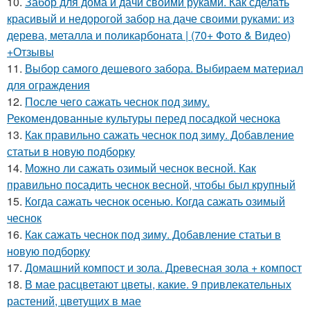
10.
Забор для дома и дачи своими руками. Как сделать
красивый и недорогой забор на даче своими руками: из
дерева, металла и поликарбоната | (70+ Фото & Видео)
+Отзывы
11.
Выбор самого дешевого забора. Выбираем материал
для ограждения
12.
После чего сажать чеснок под зиму.
Рекомендованные культуры перед посадкой чеснока
13.
Как правильно сажать чеснок под зиму. Добавление
статьи в новую подборку
14.
Можно ли сажать озимый чеснок весной. Как
правильно посадить чеснок весной, чтобы был крупный
15.
Когда сажать чеснок осенью. Когда сажать озимый
чеснок
16.
Как сажать чеснок под зиму. Добавление статьи в
новую подборку
17.
Домашний компост и зола. Древесная зола + компост
18.
В мае расцветают цветы, какие. 9 привлекательных
растений, цветущих в мае