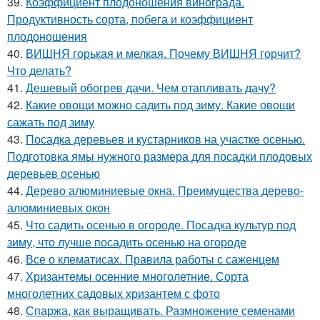
39.
Коэффициент плодоношения винограда.
Продуктивность сорта, побега и коэффициент
плодоношения
40.
ВИШНЯ горькая и мелкая. Почему ВИШНЯ горчит?
Что делать?
41.
Дешевый обогрев дачи. Чем отапливать дачу?
42.
Какие овощи можно садить под зиму. Какие овощи
сажать под зиму
43.
Посадка деревьев и кустарников на участке осенью.
Подготовка ямы нужного размера для посадки плодовых
деревьев осенью
44.
Дерево алюминиевые окна. Преимущества дерево-
алюминиевых окон
45.
Что садить осенью в огороде. Посадка культур под
зиму, что лучше посадить осенью на огороде
46.
Все о клематисах. Правила работы с саженцем
47.
Хризантемы осенние многолетние. Сорта
многолетних садовых хризантем с фото
48.
Спаржа, как выращивать. Размножение семенами