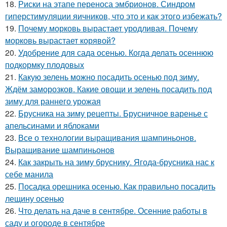
18.
Риски на этапе переноса эмбрионов. Синдром
гиперстимуляции яичников, что это и как этого избежать?
19.
Почему морковь вырастает уродливая. Почему
морковь вырастает корявой?
20.
Удобрение для сада осенью. Когда делать осеннюю
подкормку плодовых
21.
Какую зелень можно посадить осенью под зиму.
Ждём заморозков. Какие овощи и зелень посадить под
зиму для раннего урожая
22.
Брусника на зиму рецепты. Брусничное варенье с
апельсинами и яблоками
23.
Все о технологии выращивания шампиньонов.
Выращивание шампиньонов
24.
Как закрыть на зиму бруснику. Ягода-брусника нас к
себе манила
25.
Посадка орешника осенью. Как правильно посадить
лещину осенью
26.
Что делать на даче в сентябре. Осенние работы в
саду и огороде в сентябре