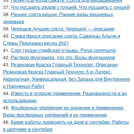
37.
Что посадить рядом с грушей. Что посадить с грушей
38.
Ранние сорта вишни. Ранние виды вишневых
деревьев
39.
Черешня лучшие сорта. Черешня — описание
40.
Слива фрося описание сорта. Саженцы Алычи и
Сливы Предзаказ весна 2021
41.
Сорт груши стрийская отзывы. Pyrus communis
42.
Раствор фунгицида, что это. Виды фунгицидов
43.
Резиновая Краска Главный Технолог. Описание
Резиновая Краска Главный Техноло. 5 кг Латекс-
Акрилатная, Универсальная, без Запаха для Внутренних
и Наружных Работ
44.
Известь в огороде применение. Разновидности и их
использование
45.
Фосфорные удобрения их значение и применение.
Виды фосфорных удобрений и их применение
46.
Какие работы проводить на даче в сентябре. Работы
в цветнике в сентябре