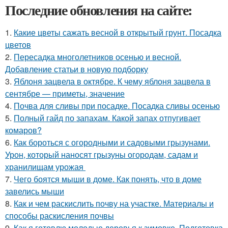
Последние обновления на сайте:
1.
Какие цветы сажать весной в открытый грунт. Посадка
цветов
2.
Пересадка многолетников осенью и весной.
Добавление статьи в новую подборку
3.
Яблоня зацвела в октябре. К чему яблоня зацвела в
сентябре — приметы, значение
4.
Почва для сливы при посадке. Посадка сливы осенью
5.
Полный гайд по запахам. Какой запах отпугивает
комаров?
6.
Как бороться с огородными и садовыми грызунами.
Урон, который наносят грызуны огородам, садам и
хранилищам урожая
7.
Чего боятся мыши в доме. Как понять, что в доме
завелись мыши
8.
Как и чем раскислить почву на участке. Материалы и
способы раскисления почвы
9.
Как я готовлю молодые деревья к зимовке. Подготовка