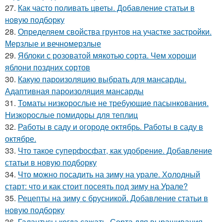
27.
Как часто поливать цветы. Добавление статьи в
новую подборку
28.
Определяем свойства грунтов на участке застройки.
Мерзлые и вечномерзлые
29.
Яблоки с розоватой мякотью сорта. Чем хороши
яблони поздних сортов
30.
Какую пароизоляцию выбрать для мансарды.
Адаптивная пароизоляция мансарды
31.
Томаты низкорослые не требующие пасынкования.
Низкорослые помидоры для теплиц
32.
Работы в саду и огороде октябрь. Работы в саду в
октябре.
33.
Что такое суперфосфат, как удобрение. Добавление
статьи в новую подборку
34.
Что можно посадить на зиму на урале. Холодный
старт: что и как стоит посеять под зиму на Урале?
35.
Рецепты на зиму с брусникой. Добавление статьи в
новую подборку
36.
Галантусы когда сажать. Сорта для выращивания