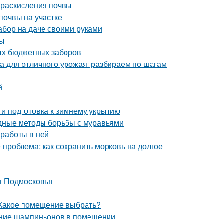
ы раскисления почвы
почвы на участке
абор на даче своими руками
бы
ых бюджетных заборов
ка для отличного урожая: разбираем по шагам
й
 и подготовка к зимнему укрытию
дные методы борьбы с муравьями
 работы в ней
 проблема: как сохранить морковь на долгое
я Подмосковья
 Какое помещение выбрать?
ание шампиньонов в помещении