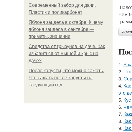
Современный забор для дачи.
Шалот
Пластик и поликарбонат
Чем б
грамм
Яблоня зацвела в октябре. К чему
яблоня зацвела в сентябре —
читат
приметы, значение
Средства от грызунов на даче. Как
Пос
избавиться от мышей и крыс на
даче?
1.
В к
После капусты, что можно сажать.
2.
Что
Что сажать после капусты на
3.
Сор
следующий год
4.
Как
это д
5.
Кус
6.
Чем
7.
Как
8.
Как
9.
Как