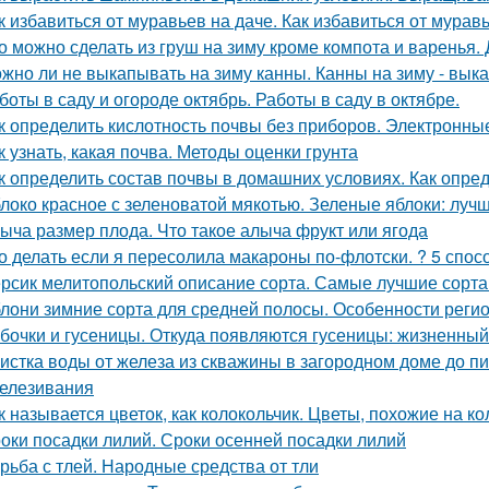
к избавиться от муравьев на даче. Как избавиться от мурав
о можно сделать из груш на зиму кроме компота и варенья.
жно ли не выкапывать на зиму канны. Канны на зиму - вык
боты в саду и огороде октябрь. Работы в саду в октябре.
к определить кислотность почвы без приборов. Электронн
к узнать, какая почва. Методы оценки грунта
к определить состав почвы в домашних условиях. Как опре
локо красное с зеленоватой мякотью. Зеленые яблоки: лучш
ыча размер плода. Что такое алыча фрукт или ягода
о делать если я пересолила макароны по-флотски. ? 5 спосо
рсик мелитопольский описание сорта. Самые лучшие сорта
лони зимние сорта для средней полосы. Особенности реги
бочки и гусеницы. Откуда появляются гусеницы: жизненный
истка воды от железа из скважины в загородном доме до п
елезивания
к называется цветок, как колокольчик. Цветы, похожие на к
оки посадки лилий. Сроки осенней посадки лилий
рьба с тлей. Народные средства от тли