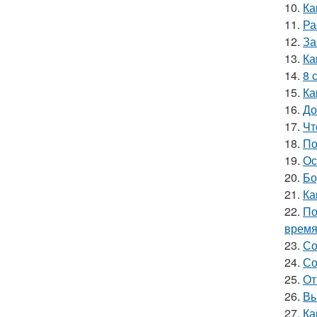
10.
Ка
11.
Ра
12.
За
13.
Ка
14.
8 
15.
Ка
16.
До
17.
Чт
18.
По
19.
Ос
20.
Бо
21.
Ка
22.
По
врем
23.
Со
24.
Со
25.
От
26.
Вы
27.
Ка