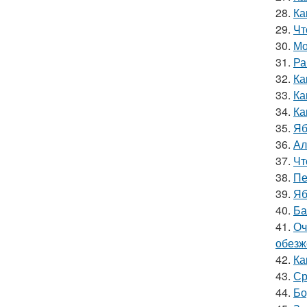
28.
Ка
29.
Чт
30.
Мо
31.
Ра
32.
Ка
33.
Ка
34.
Ка
35.
Яб
36.
Ал
37.
Чт
38.
Пе
39.
Яб
40.
Ба
41.
Оч
обезж
42.
Ка
43.
Ср
44.
Бо