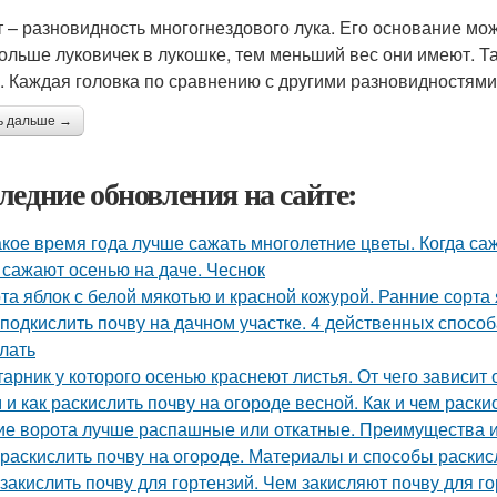
 – разновидность многогнездового лука. Его основание може
ольше луковичек в лукошке, тем меньший вес они имеют. Так
. Каждая головка по сравнению с другими разновидностями
ь дальше →
ледние обновления на сайте:
акое время года лучше сажать многолетние цветы. Когда са
 сажают осенью на даче. Чеснок
та яблок с белой мякотью и красной кожурой. Ранние сорта
 подкислить почву на дачном участке. 4 действенных способ
елать
тарник у которого осенью краснеют листья. От чего зависит
 и как раскислить почву на огороде весной. Как и чем раски
ие ворота лучше распашные или откатные. Преимущества и
 раскислить почву на огороде. Материалы и способы раски
 закислить почву для гортензий. Чем закисляют почву для г