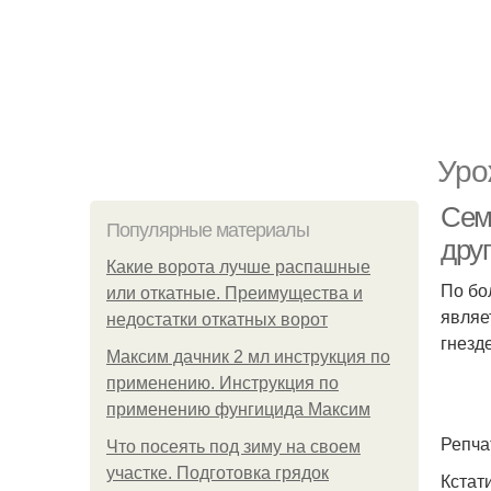
Уро
Семе
Популярные материалы
друг
Какие ворота лучше распашные
По бо
или откатные. Преимущества и
являе
недостатки откатных ворот
гнезд
Максим дачник 2 мл инструкция по
применению. Инструкция по
применению фунгицида Максим
Репча
Что посеять под зиму на своем
участке. Подготовка грядок
Кстат