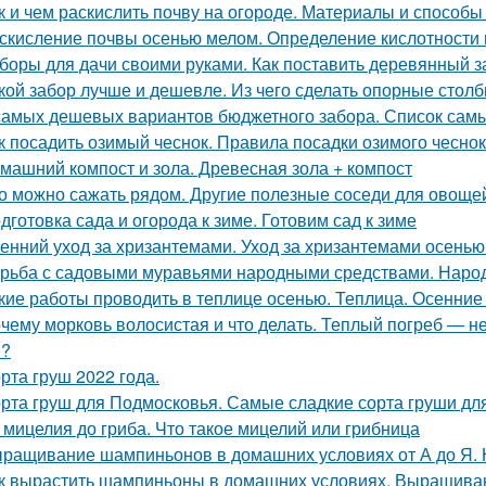
к и чем раскислить почву на огороде. Материалы и способ
скисление почвы осенью мелом. Определение кислотности 
боры для дачи своими руками. Как поставить деревянный з
кой забор лучше и дешевле. Из чего сделать опорные стол
самых дешевых вариантов бюджетного забора. Список сам
к посадить озимый чеснок. Правила посадки озимого чесно
машний компост и зола. Древесная зола + компост
о можно сажать рядом. Другие полезные соседи для овоще
дготовка сада и огорода к зиме. Готовим сад к зиме
енний уход за хризантемами. Уход за хризантемами осенью
рьба с садовыми муравьями народными средствами. Наро
кие работы проводить в теплице осенью. Теплица. Осенние
чему морковь волосистая и что делать. Теплый погреб — не
я?
рта груш 2022 года.
рта груш для Подмосковья. Самые сладкие сорта груши дл
 мицелия до гриба. Что такое мицелий или грибница
ращивание шампиньонов в домашних условиях от А до Я.
к вырастить шампиньоны в домашних условиях. Выращив