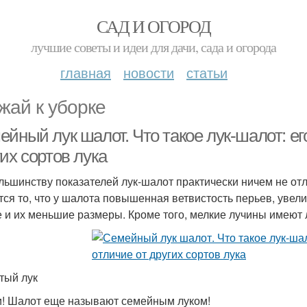
САД И ОГОРОД
лучшие советы и идеи для дачи, сада и огорода
главная
новости
статьи
жай к уборке
йный лук шалот. Что такое лук-шалот: ег
их сортов лука
льшинству показателей лук-шалот практически ничем не от
тся то, что у шалота повышенная ветвистость перьев, увел
е и их меньшие размеры. Кроме того, мелкие лучины имеют
тый лук
и! Шалот еще называют семейным луком!