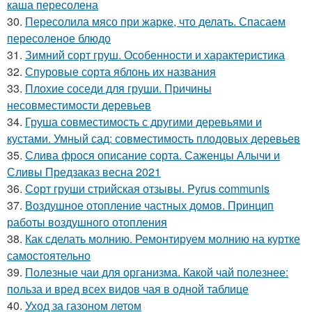
каша пересолена
30.
Пересолила мясо при жарке, что делать. Спасаем
пересоленое блюдо
31.
Зимний сорт груш. Особенности и характеристика
32.
Спуровые сорта яблонь их названия
33.
Плохие соседи для груши. Причины
несовместимости деревьев
34.
Груша совместимость с другими деревьями и
кустами. Умный сад: совместимость плодовых деревьев
35.
Слива фрося описание сорта. Саженцы Алычи и
Сливы Предзаказ весна 2021
36.
Сорт груши стрийская отзывы. Pyrus communis
37.
Воздушное отопление частных домов. Принцип
работы воздушного отопления
38.
Как сделать молнию. Ремонтируем молнию на куртке
самостоятельно
39.
Полезные чаи для организма. Какой чай полезнее:
польза и вред всех видов чая в одной таблице
40.
Уход за газоном летом