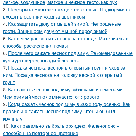
легкое, воздушное, мягкое и нежное тесто, как пух
3.
Подкормка многолетних цветов осенью. Подкормки не
входят в осенний уход за цветником
4.
Как защитить дачу от мышей зимой. Непрошеные
гости. Защищаем дачу от мышей перед зимой
5.
Как и чем раскислить почву на огороде. Материалы и
способы раскисления почвы
6.
После чего сажать чеснок под зиму. Рекомендованные
культуры перед посадкой чеснока
7.
Посадка чеснока весной в открытый грунт и уход за
ним. Посадка чеснока на головку весной в открытый
грунт
8.
Как сажать чеснок под зиму зубчиками и семенами.
Чем озимый чеснок отличается от ярового
9.
Когда сажать чеснок под зиму в 2022 году осенью. Как
правильно сажать чеснок под зиму, чтобы он был
крупным
10.
Как правильно выбрать орхидею. Фаленопсис –
способен на повторное цветение