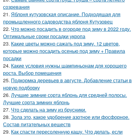
созревания
21.
Яблоня кутузовская описание. Подходящая для
промышленного садоводства яблоня Кутузовец
22.
Что можно посадить в огороде под зиму в 2022 году.
Оптимальные сроки посадки укропа
23.
Какие цветы можно сажать под зиму. 12 цветов,
которые можно посадить осенью под зиму + Правила
посадки
24.
Какие условия нужны шампиньонам для хорошего
роста. Выбор помещения
25.
Подкормка деревьев в августе. Добавление статьи в
новую подборку
26.
Лучшие зимние сорта яблонь для средней полосы.
Лучшие сорта зимних яблонь
27.
Что сделать на зиму из брусники.
28.
Зола это, какое удобрение азотное или фосфорное.
Состав питательных веществ
29.
Как спасти пересоленную кашу. Что делать, если