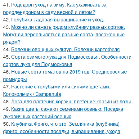
41.
Родедорн уход на зиму. Как ухаживать за
рододендроном в саду весной и летом?
42.
Голубика садовая выращивание и уход.
43.
Можно ли сажать рядом клубнику разных сортов.
Могут ли переопыляться разные сорта, посаженные
рядом?
44.
Болезни овощных культур. Болезни картофеля
45.
Сорта озимого лука для Подмосковья. Особенности
сортов лука для Подмосковья
46.
Новые сорта томатов на 2019 год. Среднерослые
помидоры
47.
Растение с голубыми или синими цветами.
Колокольчик / Campanula
48.
Лоза для плетения корзин. плетение корзин из лозы
49.
Какие цветы сажают семенами осенью. Посадка
луковичных растений осенью
50.
Клубника Фриго, что это. Земляника (клубника)
фриго: особенности посадки, выращивания, ухода