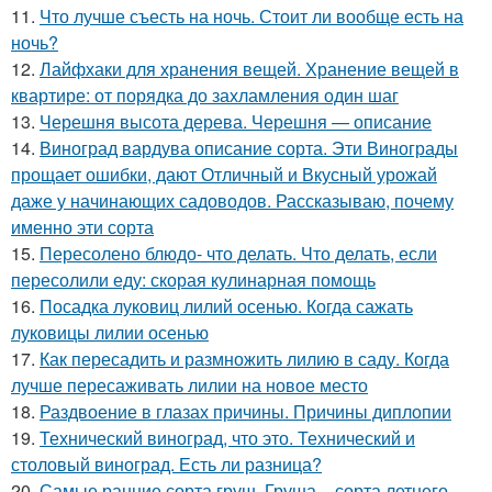
11.
Что лучше съесть на ночь. Стоит ли вообще есть на
ночь?
12.
Лайфхаки для хранения вещей. Хранение вещей в
квартире: от порядка до захламления один шаг
13.
Черешня высота дерева. Черешня — описание
14.
Виноград вардува описание сорта. Эти Винограды
прощает ошибки, дают Отличный и Вкусный урожай
даже у начинающих садоводов. Рассказываю, почему
именно эти сорта
15.
Пересолено блюдо- что делать. Что делать, если
пересолили еду: скорая кулинарная помощь
16.
Посадка луковиц лилий осенью. Когда сажать
луковицы лилии осенью
17.
Как пересадить и размножить лилию в саду. Когда
лучше пересаживать лилии на новое место
18.
Раздвоение в глазах причины. Причины диплопии
19.
Технический виноград, что это. Технический и
столовый виноград. Есть ли разница?
20.
Самые ранние сорта груш. Груша – сорта летнего