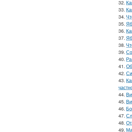
32.
Ка
33.
Ка
34.
Чт
35.
Яб
36.
Ка
37.
Яб
38.
Чт
39.
Со
40.
Ра
41.
Об
42.
Си
43.
Ка
частн
44.
Ви
45.
Ви
46.
Бо
47.
Сл
48.
От
49.
Ма