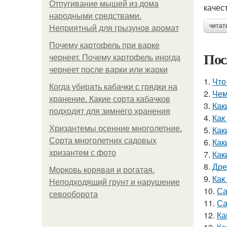
Отпугивание мышей из дома
качес
народными средствами.
читат
Неприятный для грызунов аромат
Почему картофель при варке
Пос
чернеет. Почему картофель иногда
чернеет после варки или жарки
1.
Что
Когда убирать кабачки с грядки на
2.
Чем
хранение. Какие сорта кабачков
3.
Как
подходят для зимнего хранения
4.
Как
Хризантемы осенние многолетние.
5.
Как
Сорта многолетних садовых
6.
Как
хризантем с фото
7.
Как
8.
Дре
Морковь корявая и рогатая.
9.
Как
Неподходящий грунт и нарушение
10.
Са
севооборота
11.
Са
12.
Ка