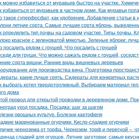
к можно избавиться от муравьев быстро на участке. Химиче
к избавиться от муравьев в частном доме. Как муравьи поп
о такое суперфосфат, как удобрение. Добавление статьи в
лони летние сорта. Самые лучшие сорта яблонь, выведенн
к определить тип почвы на садовом участке. Типы почвы. 
локо красное с зеленоватой мякотью. Зеленые яблоки: лучш
о посадить рядом с грушей. Что посадить с грушей
седи для груши. Что можно сажать рядом с грушей, соседст
нние сорта вишни. Ранние виды вишневых деревьев
орудование для производства вина. Подготовка пространс
дераты, какие лучше сеять. Сидераты для конкретных раст
к выбрать котел твердотопливный. Выбираем материал теп
ого дома
той провод для открытой проводки в деревянном доме. Пр
ноград уход посадка. Посадка: шаг за шагом
лезни овощных культур. Болезни картофеля
адкие маринованные огурчики. Кисло-сладкие огурчики
личие чернозема от торфа. Чернозем, торф и перегной –, ч
ринад сладкий для огурцов. Летние заготовки: самые вкусн