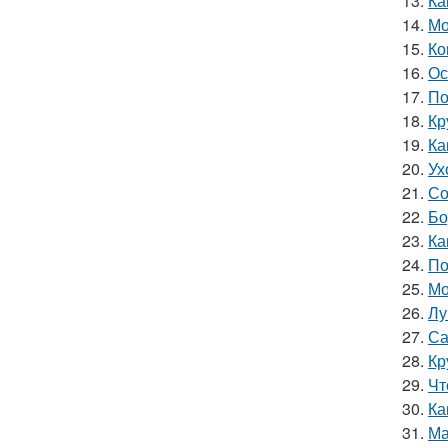
13.
Ка
14.
Мо
15.
Ко
16.
Ос
17.
По
18.
Кр
19.
Ка
20.
Ух
21.
Со
22.
Бо
23.
Ка
24.
По
25.
Мо
26.
Лу
27.
Са
28.
Кр
29.
Чт
30.
Ка
31.
Ма