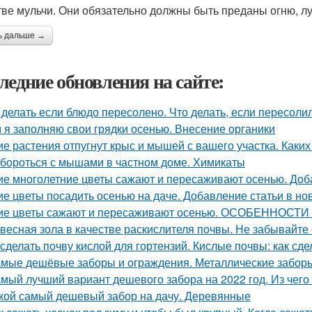
тве мульчи. Они обязательно должны быть преданы огню, 
ь дальше →
ледние обновления на сайте:
 делать если блюдо пересолено. Что делать, если пересоли
 я заполняю свои грядки осенью. Внесение органики
ие растения отпугнут крыс и мышей с вашего участка. Каки
 бороться с мышами в частном доме. Химикаты
ие многолетние цветы сажают и пересаживают осенью. Доб
ие цветы посадить осенью на даче. Добавление статьи в но
ие цветы сажают и пересаживают осенью. ОСОБЕННО
весная зола в качестве раскислителя почвы. Не забывайте
 сделать почву кислой для гортензий. Кислые почвы: как сде
мые дешёвые заборы и ограждения. Металлические забор
мый лучший вариант дешевого забора на 2022 год. Из чег
кой самый дешевый забор на дачу. Деревянные