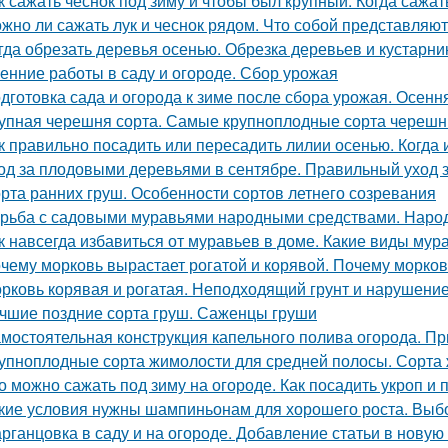
к сажать чеснок под зиму и чтобы был крупный. Когда сажа
жно ли сажать лук и чеснок рядом. Что собой представляют
гда обрезать деревья осенью. Обрезка деревьев и кустарн
енние работы в саду и огороде. Сбор урожая
дготовка сада и огорода к зиме после сбора урожая. Осенн
упная черешня сорта. Самые крупноплодные сорта черешн
к правильно посадить или пересадить лилии осенью. Когда
од за плодовыми деревьями в сентябре. Правильный уход 
рта ранних груш. Особенности сортов летнего созревания
рьба с садовыми муравьями народными средствами. Наро
к навсегда избавиться от муравьев в доме. Какие виды мур
чему морковь вырастает рогатой и корявой. Почему морков
рковь корявая и рогатая. Неподходящий грунт и нарушени
чшие поздние сорта груш. Саженцы груши
мостоятельная конструкция капельного полива огорода. П
упноплодные сорта жимолости для средней полосы. Сорта 
о можно сажать под зиму на огороде. Как посадить укроп и 
кие условия нужны шампиньонам для хорошего роста. Вы
рганцовка в саду и на огороде. Добавление статьи в новую