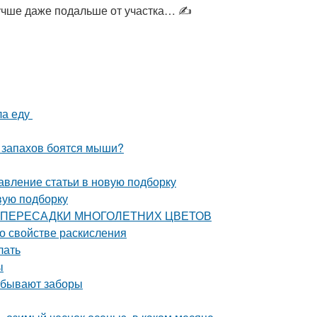
лучше даже подальше от участка… ✍
ла еду
х запахов боятся мыши?
авление статьи в новую подборку
вую подборку
СТИ ПЕРЕСАДКИ МНОГОЛЕТНИХ ЦВЕТОВ
 о свойстве раскисления
лать
ы
о бывают заборы