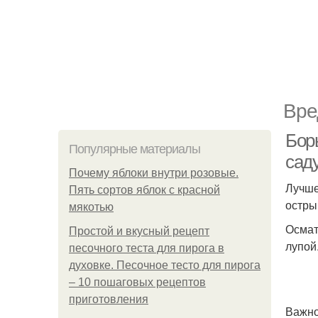
Вре
Бор
Популярные материалы
саду
Почему яблоки внутри розовые.
Лучше
Пять сортов яблок с красной
остры
мякотью
Осмат
Простой и вкусный рецепт
лупой
песочного теста для пирога в
духовке. Песочное тесто для пирога
– 10 пошаговых рецептов
приготовления
Важно