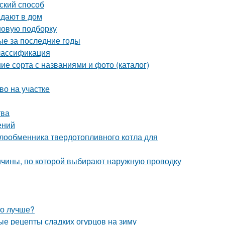
ский способ
адают в дом
 новую подборку
ые за последние годы
Классификация
ие сорта с названиями и фото (каталог)
во на участке
тва
ений
лообменника твердотопливного котла для
ичины, по которой выбирают наружную проводку
то лучше?
ые рецепты сладких огурцов на зиму