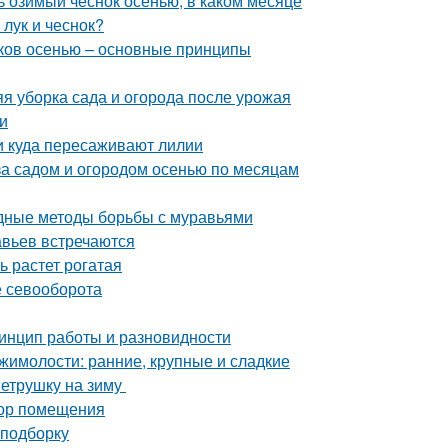
ть озимый чеснок осенью, в каком месяце
 лук и чеснок?
иков осенью – основные принципы
яя уборка сада и огорода после урожая
и
 и куда пересаживают лилии
за садом и огородом осенью по месяцам
дные методы борьбы с муравьями
авьев встречаются
ь растет рогатая
е севооборота
ринцип работы и разновидности
жимолости: ранние, крупные и сладкие
петрушку на зиму
бор помещения
 подборку