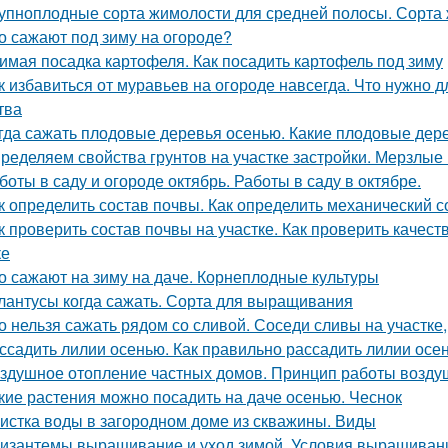
упноплодные сорта жимолости для средней полосы. Сорта 
о сажают под зиму на огороде?
имая посадка картофеля. Как посадить картофель под зиму
к избавиться от муравьев на огороде навсегда. Что нужно д
тва
гда сажать плодовые деревья осенью. Какие плодовые дер
ределяем свойства грунтов на участке застройки. Мерзлые
боты в саду и огороде октябрь. Работы в саду в октябре.
к определить состав почвы. Как определить механический 
к проверить состав почвы на участке. Как проверить качес
ке
о сажают на зиму на даче. Корнеплодные культуры
лантусы когда сажать. Сорта для выращивания
о нельзя сажать рядом со сливой. Соседи сливы на участке
ссадить лилии осенью. Как правильно рассадить лилии осе
здушное отопление частных домов. Принцип работы возду
кие растения можно посадить на даче осенью. Чеснок
истка воды в загородном доме из скважины. Виды
изантемы выращивание и уход зимой. Условия выращиван