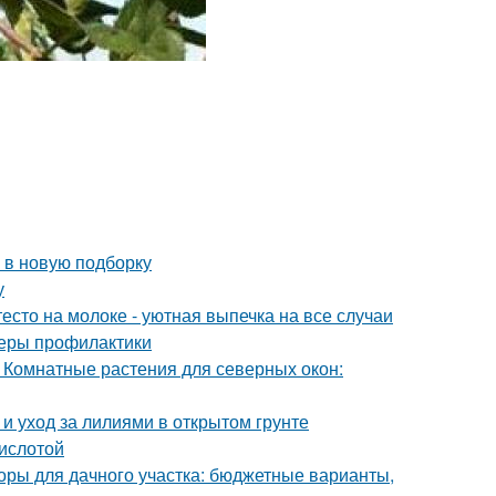
 в новую подборку
у
есто на молоке - уютная выпечка на все случаи
 меры профилактики
 Комнатные растения для северных окон:
 и уход за лилиями в открытом грунте
кислотой
оры для дачного участка: бюджетные варианты,