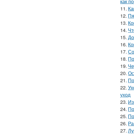
как п
11.
Ка
12.
Пя
13.
Ко
14.
Чт
15.
До
16.
Ко
17.
Со
18.
По
19.
Че
20.
Ос
21.
По
22.
Ух
уход
23.
Из
24.
По
25.
По
26.
Ра
27.
Лу