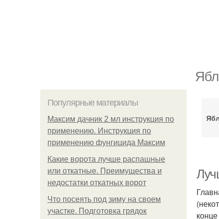
Ябл
Популярные материалы
Ябл
Максим дачник 2 мл инструкция по
применению. Инструкция по
применению фунгицида Максим
Какие ворота лучше распашные
или откатные. Преимущества и
Луч
недостатки откатных ворот
Главн
Что посеять под зиму на своем
(неко
участке. Подготовка грядок
конце