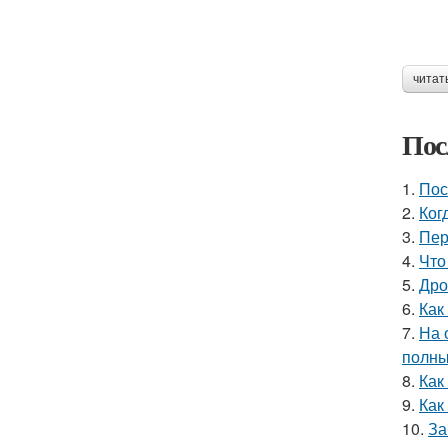
читат
Пос
1.
Пос
2.
Ког
3.
Пер
4.
Что
5.
Дро
6.
Как
7.
На 
полны
8.
Как
9.
Как
10.
За