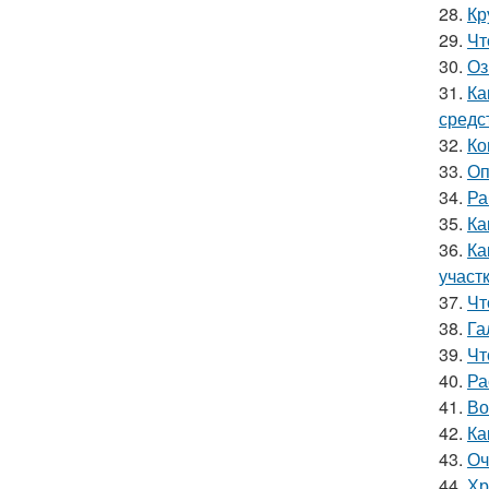
28.
Кр
29.
Чт
30.
Оз
31.
Ка
средс
32.
Ко
33.
Оп
34.
Ра
35.
Ка
36.
Ка
участ
37.
Чт
38.
Га
39.
Чт
40.
Ра
41.
Во
42.
Ка
43.
Оч
44.
Хр