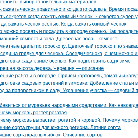
остроить, выбор строительных материалов
к сажать чеснок правильно и когда это сделать. Время поса
ть секретов когда сажать озимый чеснок. 7 секретов супер-
гда сажать чеснок осенью. Когда сажать озимый чеснок
о можно посеять и посадить в огороде осенью. Как посадить
машний компост и зола. Древесная зола + компост
мнатные цветы по гороскопу. Цветочный гороскоп по знака
седи на грядке для чеснока. Соседи чеснока, с чем можно 
дготовка сада к зиме осенью. Как подготовить сад к зиме
решня высота дерева. Черешня — описание
енние работы в огороде. Прячем картофель, томаты и капу
дготовка садовых растений к зимовке. Добавление статьи 
од за папоротником в саду. Украшение участка — садовый п
бавиться от муравьев народными средствами. Как навсегда
чему морковь растет рогатая
чему морковь вырастает рогатой и корявой. Почему морков
нние сорта груши для южного региона. Летние сорта
чшие сорта красных яблок. Описание сортов