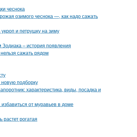
дки чеснока
урожая озимого чеснока —, как надо сажать
 укроп и петрушку на зиму
м Зодиака – история появления
и нельзя сажать рядом
сту
в новую подборку
апоротник: характеристика, виды, посадка и
 избавиться от муравьев в доме
ь растет рогатая