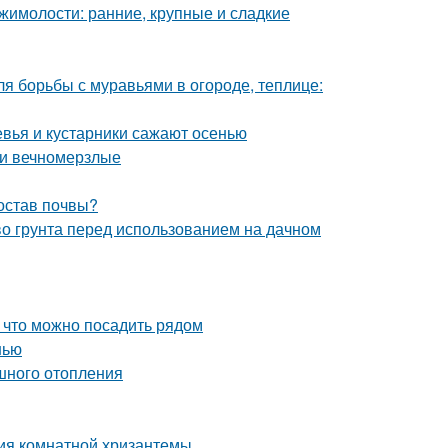
жимолости: ранние, крупные и сладкие
ля борьбы с муравьями в огороде, теплице:
евья и кустарники сажают осенью
 и вечномерзлые
состав почвы?
тво грунта перед использованием на дачном
, что можно посадить рядом
нью
шного отопления
ия комнатной хризантемы