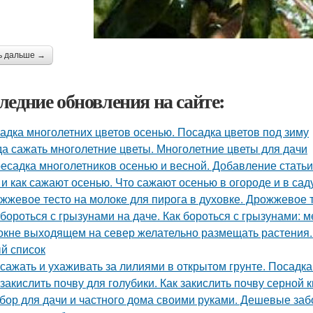
ь дальше →
ледние обновления на сайте:
адка многолетних цветов осенью. Посадка цветов под зиму
да сажать многолетние цветы. Многолетние цветы для дачи
есадка многолетников осенью и весной. Добавление статьи
 и как сажают осенью. Что сажают осенью в огороде и в сад
жжевое тесто на молоке для пирога в духовке. Дрожжевое т
 бороться с грызунами на даче. Как бороться с грызунами:
окне выходящем на север желательно размещать растения.
й список
 сажать и ухаживать за лилиями в открытом грунте. Посадка
 закислить почву для голубики. Как закислить почву серной 
бор для дачи и частного дома своими руками. Дешевые заб