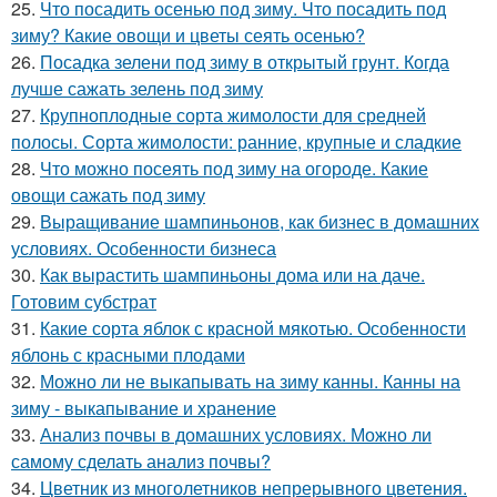
25.
Что посадить осенью под зиму. Что посадить под
зиму? Какие овощи и цветы сеять осенью?
26.
Посадка зелени под зиму в открытый грунт. Когда
лучше сажать зелень под зиму
27.
Крупноплодные сорта жимолости для средней
полосы. Сорта жимолости: ранние, крупные и сладкие
28.
Что можно посеять под зиму на огороде. Какие
овощи сажать под зиму
29.
Выращивание шампиньонов, как бизнес в домашних
условиях. Особенности бизнеса
30.
Как вырастить шампиньоны дома или на даче.
Готовим субстрат
31.
Какие сорта яблок с красной мякотью. Особенности
яблонь с красными плодами
32.
Можно ли не выкапывать на зиму канны. Канны на
зиму - выкапывание и хранение
33.
Анализ почвы в домашних условиях. Можно ли
самому сделать анализ почвы?
34.
Цветник из многолетников непрерывного цветения.