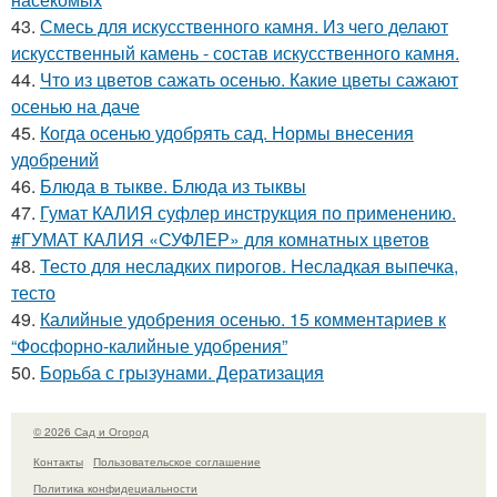
43.
Смесь для искусственного камня. Из чего делают
искусственный камень - состав искусственного камня.
44.
Что из цветов сажать осенью. Какие цветы сажают
осенью на даче
45.
Когда осенью удобрять сад. Нормы внесения
удобрений
46.
Блюда в тыкве. Блюда из тыквы
47.
Гумат КАЛИЯ суфлер инструкция по применению.
#ГУМАТ КАЛИЯ «СУФЛЕР» для комнатных цветов
48.
Тесто для несладких пирогов. Несладкая выпечка,
тесто
49.
Калийные удобрения осенью. 15 комментариев к
“Фосфорно-калийные удобрения”
50.
Борьба с грызунами. Дератизация
© 2026 Сад и Огород
Контакты
Пользовательское соглашение
Политика конфидециальности