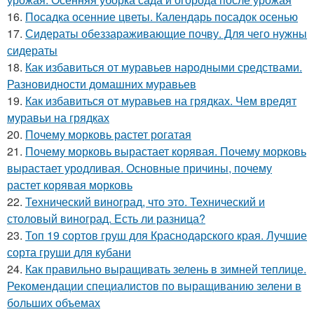
16.
Посадка осенние цветы. Календарь посадок осенью
17.
Сидераты обеззараживающие почву. Для чего нужны
сидераты
18.
Как избавиться от муравьев народными средствами.
Разновидности домашних муравьев
19.
Как избавиться от муравьев на грядках. Чем вредят
муравьи на грядках
20.
Почему морковь растет рогатая
21.
Почему морковь вырастает корявая. Почему морковь
вырастает уродливая. Основные причины, почему
растет корявая морковь
22.
Технический виноград, что это. Технический и
столовый виноград. Есть ли разница?
23.
Топ 19 сортов груш для Краснодарского края. Лучшие
сорта груши для кубани
24.
Как правильно выращивать зелень в зимней теплице.
Рекомендации специалистов по выращиванию зелени в
больших объемах