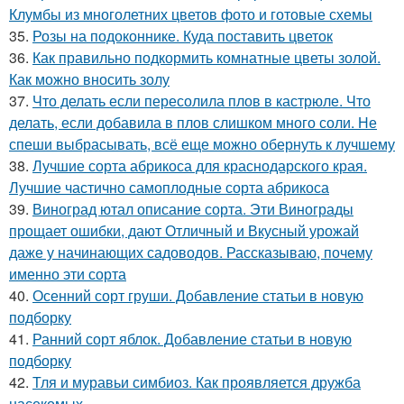
Клумбы из многолетних цветов фото и готовые схемы
35.
Розы на подоконнике. Куда поставить цветок
36.
Как правильно подкормить комнатные цветы золой.
Как можно вносить золу
37.
Что делать если пересолила плов в кастрюле. Что
делать, если добавила в плов слишком много соли. Не
спеши выбрасывать, всё еще можно обернуть к лучшему
38.
Лучшие сорта абрикоса для краснодарского края.
Лучшие частично самоплодные сорта абрикоса
39.
Виноград ютал описание сорта. Эти Винограды
прощает ошибки, дают Отличный и Вкусный урожай
даже у начинающих садоводов. Рассказываю, почему
именно эти сорта
40.
Осенний сорт груши. Добавление статьи в новую
подборку
41.
Ранний сорт яблок. Добавление статьи в новую
подборку
42.
Тля и муравьи симбиоз. Как проявляется дружба
насекомых