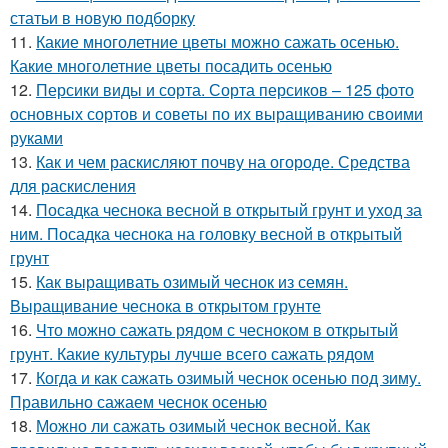
статьи в новую подборку
11.
Какие многолетние цветы можно сажать осенью.
Какие многолетние цветы посадить осенью
12.
Персики виды и сорта. Сорта персиков – 125 фото
основных сортов и советы по их выращиванию своими
руками
13.
Как и чем раскисляют почву на огороде. Средства
для раскисления
14.
Посадка чеснока весной в открытый грунт и уход за
ним. Посадка чеснока на головку весной в открытый
грунт
15.
Как выращивать озимый чеснок из семян.
Выращивание чеснока в открытом грунте
16.
Что можно сажать рядом с чесноком в открытый
грунт. Какие культуры лучше всего сажать рядом
17.
Когда и как сажать озимый чеснок осенью под зиму.
Правильно сажаем чеснок осенью
18.
Можно ли сажать озимый чеснок весной. Как