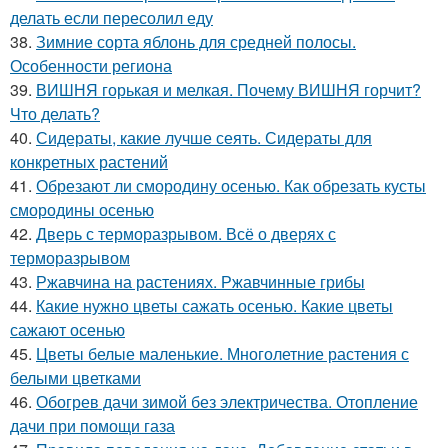
делать если пересолил еду
38.
Зимние сорта яблонь для средней полосы.
Особенности региона
39.
ВИШНЯ горькая и мелкая. Почему ВИШНЯ горчит?
Что делать?
40.
Сидераты, какие лучше сеять. Сидераты для
конкретных растений
41.
Обрезают ли смородину осенью. Как обрезать кусты
смородины осенью
42.
Дверь с терморазрывом. Всё о дверях с
терморазрывом
43.
Ржавчина на растениях. Ржавчинные грибы
44.
Какие нужно цветы сажать осенью. Какие цветы
сажают осенью
45.
Цветы белые маленькие. Многолетние растения с
белыми цветками
46.
Обогрев дачи зимой без электричества. Отопление
дачи при помощи газа