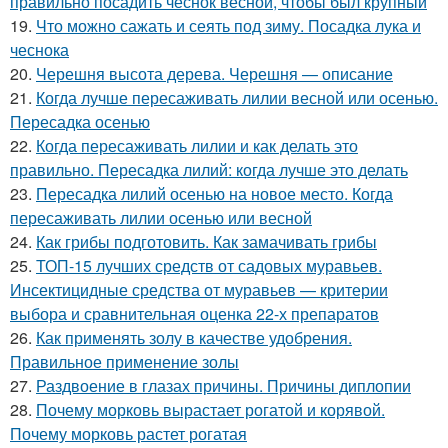
правильно посадить чеснок весной, чтобы был крупный
19.
Что можно сажать и сеять под зиму. Посадка лука и
чеснока
20.
Черешня высота дерева. Черешня — описание
21.
Когда лучше пересаживать лилии весной или осенью.
Пересадка осенью
22.
Когда пересаживать лилии и как делать это
правильно. Пересадка лилий: когда лучше это делать
23.
Пересадка лилий осенью на новое место. Когда
пересаживать лилии осенью или весной
24.
Как грибы подготовить. Как замачивать грибы
25.
ТОП-15 лучших средств от садовых муравьев.
Инсектицидные средства от муравьев — критерии
выбора и сравнительная оценка 22-х препаратов
26.
Как применять золу в качестве удобрения.
Правильное применение золы
27.
Раздвоение в глазах причины. Причины диплопии
28.
Почему морковь вырастает рогатой и корявой.
Почему морковь растет рогатая