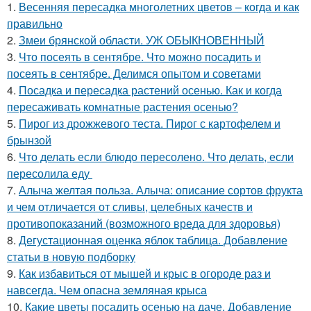
1.
Весенняя пересадка многолетних цветов – когда и как
правильно
2.
Змеи брянской области. УЖ ОБЫКНОВЕННЫЙ
3.
Что посеять в сентябре. Что можно посадить и
посеять в сентябре. Делимся опытом и советами
4.
Посадка и пересадка растений осенью. Как и когда
пересаживать комнатные растения осенью?
5.
Пирог из дрожжевого теста. Пирог с картофелем и
брынзой
6.
Что делать если блюдо пересолено. Что делать, если
пересолила еду
7.
Алыча желтая польза. Алыча: описание сортов фрукта
и чем отличается от сливы, целебных качеств и
противопоказаний (возможного вреда для здоровья)
8.
Дегустационная оценка яблок таблица. Добавление
статьи в новую подборку
9.
Как избавиться от мышей и крыс в огороде раз и
навсегда. Чем опасна земляная крыса
10.
Какие цветы посадить осенью на даче. Добавление