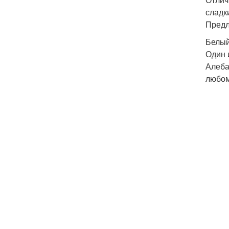
сладк
Предл
Белый
Один 
Алеба
любом