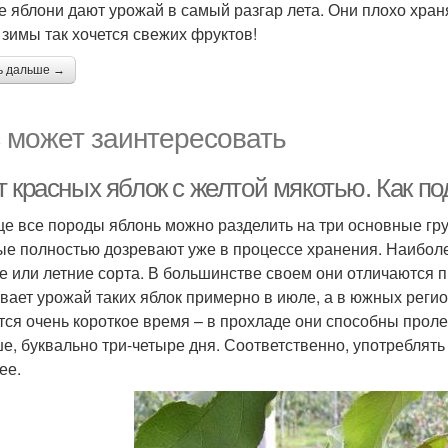
е яблони дают урожай в самый разгар лета. Они плохо храня
 зимы так хочется свежих фруктов!
ь дальше →
 может заинтересовать
 красных яблок с желтой мякотью. Как по
е все породы яблонь можно разделить на три основные гру
ые полностью дозревают уже в процессе хранения. Наибо
е или летние сорта. В большинстве своем они отличаются 
вает урожай таких яблок примерно в июле, а в южных регион
тся очень короткое время – в прохладе они способны пролеж
е, буквально три-четыре дня. Соответственно, употреблять
ее.