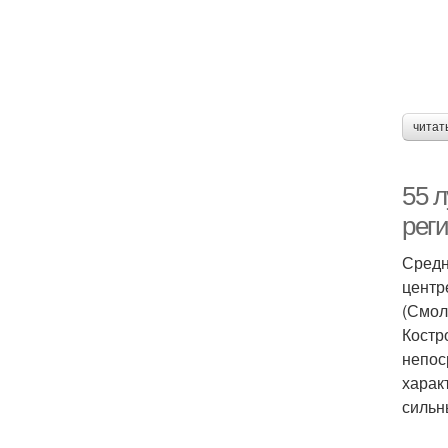
читат
55 
рег
Средн
центр
(Смол
Костр
непос
харак
сильн