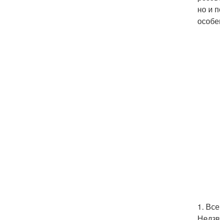
но и 
особе
1. Вс
Недзв