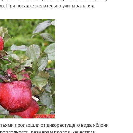
ов. При посадке желательно учитывать ряд
стьями произошли от дикорастущего вида яблони
роплодности, размерам плодов, качеству и