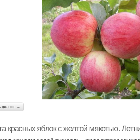
ь дальше →
та красных яблок с желтой мякотью. Летн
ительная черта данной категории — ранее созревание плодо