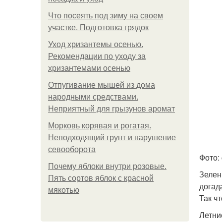
Что посеять под зиму на своем
участке. Подготовка грядок
Уход хризантемы осенью.
Рекомендации по уходу за
хризантемами осенью
Отпугивание мышей из дома
народными средствами.
Неприятный для грызунов аромат
Морковь корявая и рогатая.
Неподходящий грунт и нарушение
севооборота
Фото: 
Почему яблоки внутри розовые.
Зелен
Пять сортов яблок с красной
догад
мякотью
Так ч
Летни