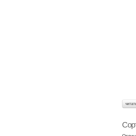
читат
Сор
Отлич