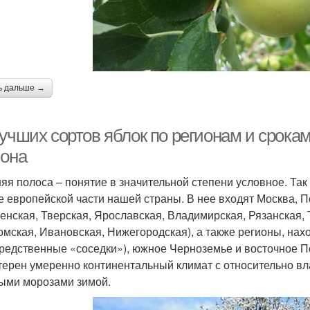
ь дальше →
лучших сортов яблок по регионам и срока
иона
яя полоса – понятие в значительной степени условное. Та
е европейской части нашей страны. В нее входят Москва, 
енская, Тверская, Ярославская, Владимирская, Рязанская, 
омская, Ивановская, Нижегородская), а также регионы, нах
редственные «соседки»), южное Черноземье и восточное П
терен умеренно континентальный климат с относительно вл
ыми морозами зимой.