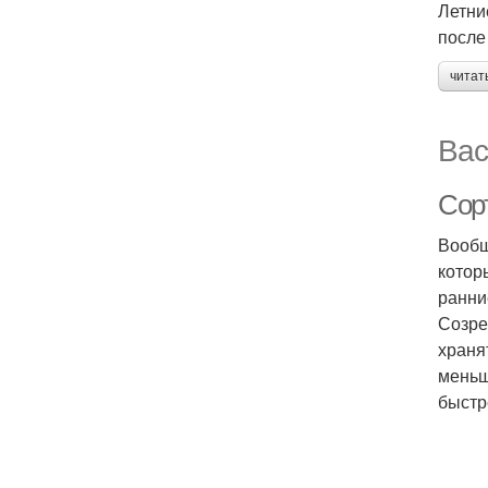
Летни
после
читат
Вас
Сорт
Вообщ
котор
ранни
Созре
храня
меньш
быстр