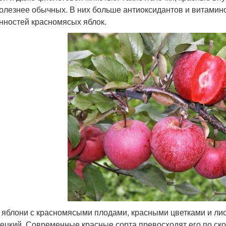
полезнее обычных. В них больше антиоксидантов и витамин
нностей красномясых яблок.
е яблони с красномясыми плодами, красными цветками и ли
ецкий. Современные красные сорта превосходят его по ско