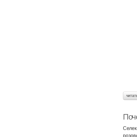
читат
Поч
Селек
розов