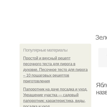
Зел
Популярные материалы
Простой и вкусный рецепт
песочного теста для пирога в
духовке. Песочное тесто для пирога
– 10 пошаговых рецептов
приготовления
Ябл
Папоротник на даче посадка и уход.
назв
Украшение участка — садовый
папоротник: характеристика, виды,
посадка и уход