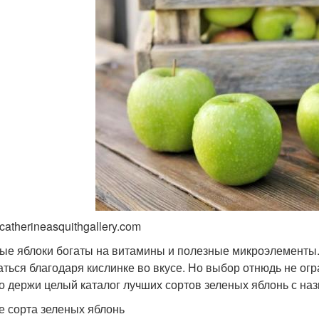
catherineasquithgallery.com
ые яблоки богаты на витамины и полезные микроэлементы. 
аться благодаря кислинке во вкусе. Но выбор отнюдь не ог
то держи целый каталог лучших сортов зеленых яблонь с на
е сорта зеленых яблонь