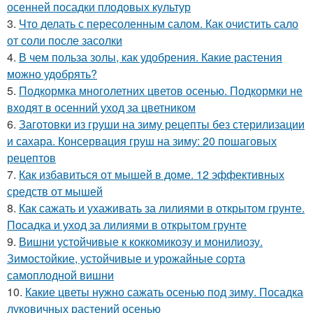
осенней посадки плодовых культур
3.
Что делать с пересоленным салом. Как очистить сало
от соли после засолки
4.
В чем польза золы, как удобрения. Какие растения
можно удобрять?
5.
Подкормка многолетних цветов осенью. Подкормки не
входят в осенний уход за цветником
6.
Заготовки из груши на зиму рецепты без стерилизации
и сахара. Консервация груш на зиму: 20 пошаговых
рецептов
7.
Как избавиться от мышей в доме. 12 эффективных
средств от мышей
8.
Как сажать и ухаживать за лилиями в открытом грунте.
Посадка и уход за лилиями в открытом грунте
9.
Вишни устойчивые к коккомикозу и монилиозу.
Зимостойкие, устойчивые и урожайные сорта
самоплодной вишни
10.
Какие цветы нужно сажать осенью под зиму. Посадка
луковичных растений осенью