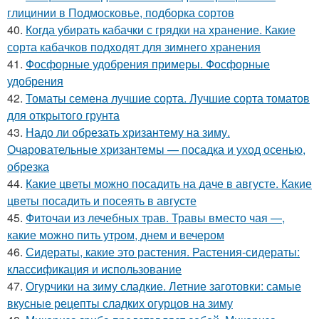
глицинии в Подмосковье, подборка сортов
40.
Когда убирать кабачки с грядки на хранение. Какие
сорта кабачков подходят для зимнего хранения
41.
Фосфорные удобрения примеры. Фосфорные
удобрения
42.
Томаты семена лучшие сорта. Лучшие сорта томатов
для открытого грунта
43.
Надо ли обрезать хризантему на зиму.
Очаровательные хризантемы — посадка и уход осенью,
обрезка
44.
Какие цветы можно посадить на даче в августе. Какие
цветы посадить и посеять в августе
45.
Фиточаи из лечебных трав. Травы вместо чая —,
какие можно пить утром, днем и вечером
46.
Сидераты, какие это растения. Растения-сидераты:
классификация и использование
47.
Огурчики на зиму сладкие. Летние заготовки: самые
вкусные рецепты сладких огурцов на зиму