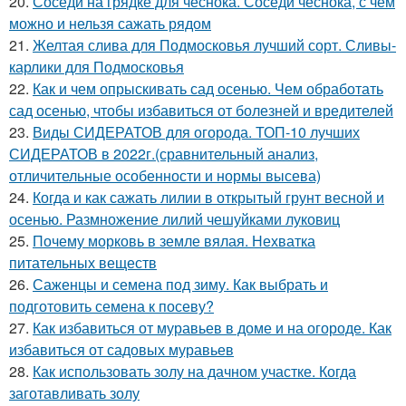
20.
Соседи на грядке для чеснока. Соседи чеснока, с чем
можно и нельзя сажать рядом
21.
Желтая слива для Подмосковья лучший сорт. Сливы-
карлики для Подмосковья
22.
Как и чем опрыскивать сад осенью. Чем обработать
сад осенью, чтобы избавиться от болезней и вредителей
23.
Виды СИДЕРАТОВ для огорода. ТОП-10 лучших
СИДЕРАТОВ в 2022г.(сравнительный анализ,
отличительные особенности и нормы высева)
24.
Когда и как сажать лилии в открытый грунт весной и
осенью. Размножение лилий чешуйками луковиц
25.
Почему морковь в земле вялая. Нехватка
питательных веществ
26.
Саженцы и семена под зиму. Как выбрать и
подготовить семена к посеву?
27.
Как избавиться от муравьев в доме и на огороде. Как
избавиться от садовых муравьев
28.
Как использовать золу на дачном участке. Когда
заготавливать золу