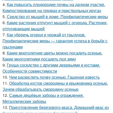
4.
Как повысить плодородие почвы на дачном участке.
Компостирование на грядках и приствольных кругах
5.
Средство от мышей в доме. Профилактические меры
6.
Какие растения отпугнут мышей с огорода. Растения,
отпугивающие мышей
7.
Как уберечь огород и урожай от грызунов.
Профилактические меры — гарантия успеха в борьбе с
грызунами
8.
Какие многолетние цветы можно посадить осенью.
Какие многолетники посадить под зиму
9.
Груша соседство с другими деревьями и кустами.
Особенности совместимости
10.
Чем раскислить почву осенью. Гашеная известь
11.
Обработка кустов смородины и крыжовника осенью.
Зачем обрабатывать смородину осенью
12.
Самые дешёвые заборы и ограждения.
Металлические заборы
13.
Приготовление березового кваса. Домашний квас из