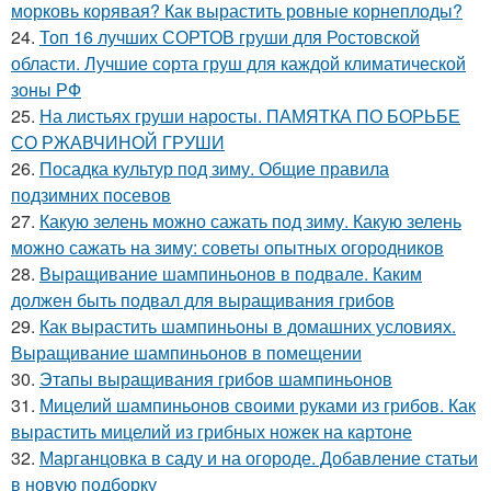
морковь корявая? Как вырастить ровные корнеплоды?
24.
Топ 16 лучших СОРТОВ груши для Ростовской
области. Лучшие сорта груш для каждой климатической
зоны РФ
25.
На листьях груши наросты. ПАМЯТКА ПО БОРЬБЕ
СО РЖАВЧИНОЙ ГРУШИ
26.
Посадка культур под зиму. Общие правила
подзимних посевов
27.
Какую зелень можно сажать под зиму. Какую зелень
можно сажать на зиму: советы опытных огородников
28.
Выращивание шампиньонов в подвале. Каким
должен быть подвал для выращивания грибов
29.
Как вырастить шампиньоны в домашних условиях.
Выращивание шампиньонов в помещении
30.
Этапы выращивания грибов шампиньонов
31.
Мицелий шампиньонов своими руками из грибов. Как
вырастить мицелий из грибных ножек на картоне
32.
Марганцовка в саду и на огороде. Добавление статьи
в новую подборку