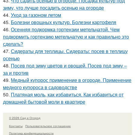
43.
Что садить осенью в огороде. Посадка культур под
зиму, что лучше посадить осенью на огороде
44.
Уход за газоном летом
45.
Болезни овощных культур. Болезни картофеля
46.
Осенняя подкормка гортензии метельчатой. Чем
подкормить гортензию метельчатую и как правильно это
сделать?
47.
Сидераты для теплицы. Сидераты: посев в теплицу
осенью
48.
Посев под зиму цветов и овощей. Посев под зиму –
за и против
49.
Медный купорос применение в огороде. Применение
медного купороса в садоводстве
50.
Платяная моль, как избавиться. Как избавиться от
домашней бытовой моли в квартире
© 2026 Сад и Огород
Контакты
Пользовательское соглашение
Политика конфидециальности