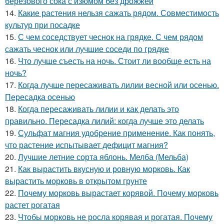
березового сока с изюмом без дрожжей
14.
Какие растения нельзя сажать рядом. Совместимость
культур при посадке
15.
С чем соседствует чеснок на грядке. С чем рядом
сажать чеснок или лучшие соседи по грядке
16.
Что лучше съесть на ночь. Стоит ли вообще есть на
ночь?
17.
Когда лучше пересаживать лилии весной или осенью.
Пересадка осенью
18.
Когда пересаживать лилии и как делать это
правильно. Пересадка лилий: когда лучше это делать
19.
Сульфат магния удобрение применение. Как понять,
что растение испытывает дефицит магния?
20.
Лучшие летние сорта яблонь. Мелба (Мельба)
21.
Как вырастить вкусную и ровную морковь. Как
вырастить морковь в открытом грунте
22.
Почему морковь вырастает корявой. Почему морковь
растет рогатая
23.
Чтобы морковь не росла корявая и рогатая. Почему