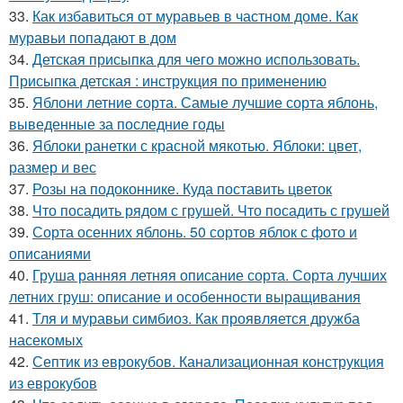
33.
Как избавиться от муравьев в частном доме. Как
муравьи попадают в дом
34.
Детская присыпка для чего можно использовать.
Присыпка детская : инструкция по применению
35.
Яблони летние сорта. Самые лучшие сорта яблонь,
выведенные за последние годы
36.
Яблоки ранетки с красной мякотью. Яблоки: цвет,
размер и вес
37.
Розы на подоконнике. Куда поставить цветок
38.
Что посадить рядом с грушей. Что посадить с грушей
39.
Сорта осенних яблонь. 50 сортов яблок с фото и
описаниями
40.
Груша ранняя летняя описание сорта. Сорта лучших
летних груш: описание и особенности выращивания
41.
Тля и муравьи симбиоз. Как проявляется дружба
насекомых
42.
Септик из еврокубов. Канализационная конструкция
из еврокубов