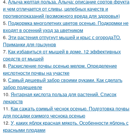
4.
Алыча желтая польза. Алыча: описание сортов фрукта
и чем отличается от сливы, целебных качеств и
противопоказаний (возможного вреда для здоровья)
5.
Подкормка многолетних цветов осенью. Подкормки не
входят в осенний уход за цветником
6.
Эти растения отпугнут мышей и крыс с огородаТО.
Приманки для грызунов
7.
Как избавиться от мышей в доме. 12 эффективных
средств от мышей
8.
Раскисление почвы осенью мелом. Определение
кислотности почвы на участке
9.
Самый дешевый забор своими руками. Как сделать
забор подешевле
10.
Янтарная кислота польза для растений. Список
лекарств
11.
Как сажать озимый чеснок осенью. Подготовка почвы
для посадки озимого чеснока осенью
12.
У, каких яблок красная мякоть. Особенности яблонь с
красными плодами