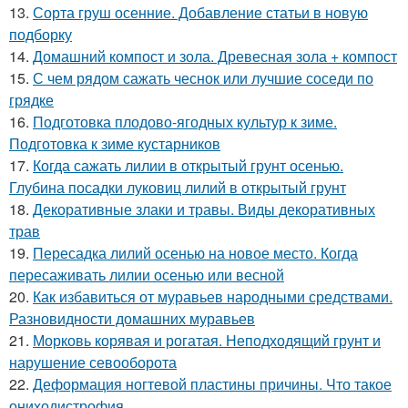
13.
Сорта груш осенние. Добавление статьи в новую
подборку
14.
Домашний компост и зола. Древесная зола + компост
15.
С чем рядом сажать чеснок или лучшие соседи по
грядке
16.
Подготовка плодово-ягодных культур к зиме.
Подготовка к зиме кустарников
17.
Когда сажать лилии в открытый грунт осенью.
Глубина посадки луковиц лилий в открытый грунт
18.
Декоративные злаки и травы. Виды декоративных
трав
19.
Пересадка лилий осенью на новое место. Когда
пересаживать лилии осенью или весной
20.
Как избавиться от муравьев народными средствами.
Разновидности домашних муравьев
21.
Морковь корявая и рогатая. Неподходящий грунт и
нарушение севооборота
22.
Деформация ногтевой пластины причины. Что такое
ониходистрофия