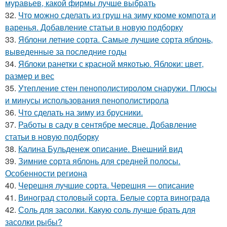
муравьев, какой фирмы лучше выбрать
32.
Что можно сделать из груш на зиму кроме компота и
варенья. Добавление статьи в новую подборку
33.
Яблони летние сорта. Самые лучшие сорта яблонь,
выведенные за последние годы
34.
Яблоки ранетки с красной мякотью. Яблоки: цвет,
размер и вес
35.
Утепление стен пенополистиролом снаружи. Плюсы
и минусы использования пенополистирола
36.
Что сделать на зиму из брусники.
37.
Работы в саду в сентябре месяце. Добавление
статьи в новую подборку
38.
Калина Бульденеж описание. Внешний вид
39.
Зимние сорта яблонь для средней полосы.
Особенности региона
40.
Черешня лучшие сорта. Черешня — описание
41.
Виноград столовый сорта. Белые сорта винограда
42.
Соль для засолки. Какую соль лучше брать для
засолки рыбы?