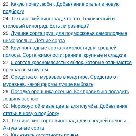
23.
Какую почву любит. Добавление статьи в новую
подборку
24.
Технический виноград, что это. Технический и
столовый виноград. Есть ли разница?
25.
Лучшие сорта груш для подмосковья самоплодные
низкорослые. Летние сорта
26.
Крупноплодные сорта жимолости для средней
полосы. Сорта жимолости: ранние, крупные и сладкие
27.
5 сортов красномясистых яблок, которые отличаются
прекрасным вкусом
28.
Средства от муравьев в квартире. Средство от
муравьев, какой фирмы лучше выбрать
29.
Посадка орешника осенью. Как правильно посадить
лещину осенью
30.
Морозоустойчивые цветы для клумбы. Добавление
статьи в новую подборку
31.
Технические сорта винограда для средней полосы.
Актуальные сорта
32.
Как узнать кислотность почвы.