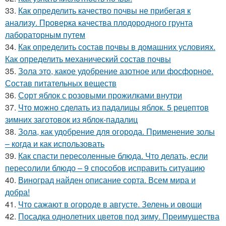
33.
Как определить качество почвы не прибегая к
анализу. Проверка качества плодородного грунта
лабораторным путем
34.
Как определить состав почвы в домашних условиях.
Как определить механический состав почвы
35.
Зола это, какое удобрение азотное или фосфорное.
Состав питательных веществ
36.
Сорт яблок с розовыми прожилками внутри
37.
Что можно сделать из падалицы яблок. 5 рецептов
зимних заготовок из яблок-падалиц
38.
Зола, как удобрение для огорода. Применение золы
– когда и как использовать
39.
Как спасти пересоленные блюда. Что делать, если
пересолили блюдо – 9 способов исправить ситуацию
40.
Виноград найден описание сорта. Всем мира и
добра!
41.
Что сажают в огороде в августе. Зелень и овощи
42.
Посадка однолетних цветов под зиму. Преимущества