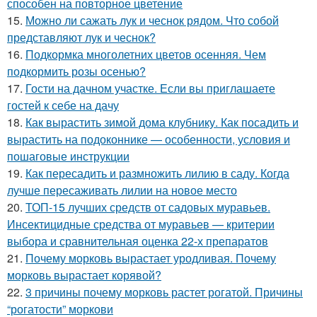
способен на повторное цветение
15.
Можно ли сажать лук и чеснок рядом. Что собой
представляют лук и чеснок?
16.
Подкормка многолетних цветов осенняя. Чем
подкормить розы осенью?
17.
Гости на дачном участке. Если вы приглашаете
гостей к себе на дачу
18.
Как вырастить зимой дома клубнику. Как посадить и
вырастить на подоконнике — особенности, условия и
пошаговые инструкции
19.
Как пересадить и размножить лилию в саду. Когда
лучше пересаживать лилии на новое место
20.
ТОП-15 лучших средств от садовых муравьев.
Инсектицидные средства от муравьев — критерии
выбора и сравнительная оценка 22-х препаратов
21.
Почему морковь вырастает уродливая. Почему
морковь вырастает корявой?
22.
3 причины почему морковь растет рогатой. Причины
“рогатости” моркови