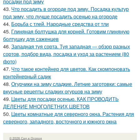
посадки под зиму
43.
Что посадить в огороде под зиму. Посадка культур
под зиму, что лучше посадить осенью на огороде
44.
Борьба с тлей. Народные средства от тли
45.
Глиняная болтушка для корней. Готовим глиняную
болтушку для саженцев
46.
Западная туя сорта. Туя западная — обзор разных
сортов, подбор вида, посадка и уход за растением (80
фото)
47.
Что такое контейнер для цветов. Как скомпоновать
контейнерный садик
48.
Огурчики на зиму сладкие. Летние заготовки: самые
вкусные рецепты сладких огурцов на зиму
49.
Цветы для посадки осенью. КАК ПРОВОДИТЬ
ДЕЛЕНИЕ МНОГОЛЕТНИХ ЦВЕТОВ
50.
Цветы комнатные для северного окна. Растения для
северного, западного, восточного и южного окна
© 2026 Сад и Огород