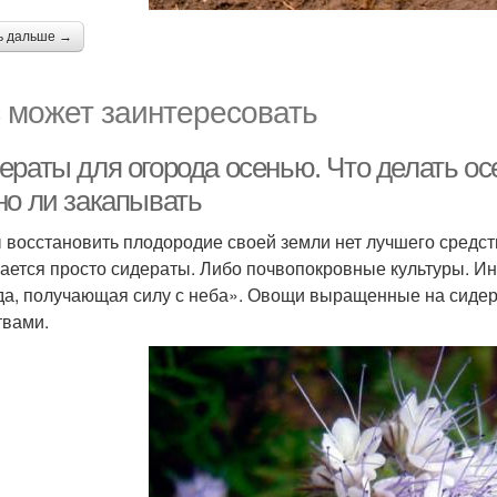
ь дальше →
 может заинтересовать
раты для огорода осенью. Что делать осе
но ли закапывать
 восстановить плодородие своей земли нет лучшего средст
ается просто сидераты. Либо почвопокровные культуры. Инт
да, получающая силу с неба». Овощи выращенные на сиде
твами.