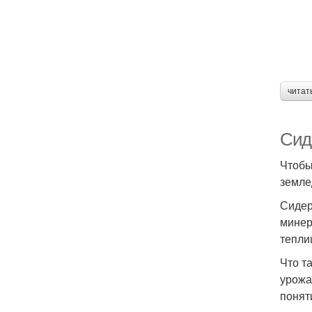
читат
Сиде
Чтобы
земле
Сидер
минер
тепли
Что т
урожа
понят