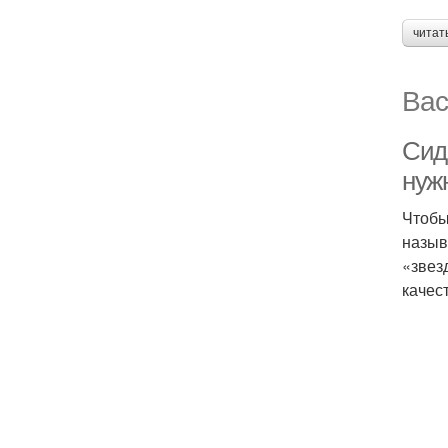
читат
Вас
Сиде
нуж
Чтобы
назыв
«звез
качес