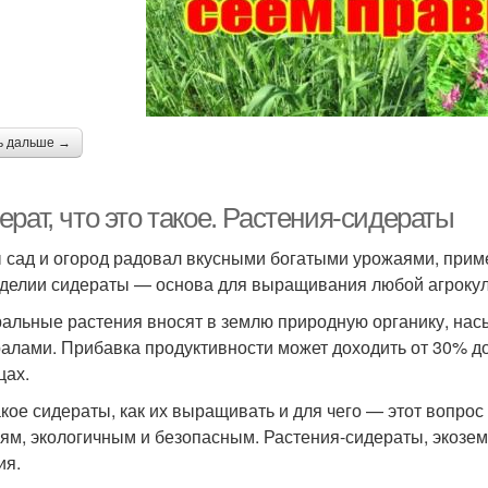
ь дальше →
рат, что это такое. Растения-сидераты
 сад и огород радовал вкусными богатыми урожаями, прим
делии сидераты — основа для выращивания любой агрокуль
альные растения вносят в землю природную органику, на
алами. Прибавка продуктивности может доходить от 30% до 
цах.
акое сидераты, как их выращивать и для чего — этот вопрос 
ям, экологичным и безопасным. Растения-сидераты, экоз
ия.