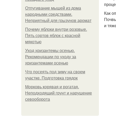
проце
Отпугивание мышей из дома
Как о
народными средствами.
Почвы
Неприятный для грызунов аромат
и тяж
Почему яблоки внутри розовые.
Пять сортов яблок с красной
мякотью
Уход хризантемы осенью.
Рекомендации по уходу за
хризантемами осенью
Что посеять под зиму на своем
участке. Подготовка грядок
Морковь корявая и рогатая.
Неподходящий грунт и нарушение
севооборота