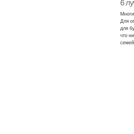
6 л
Многи
Для о
для б
что н
семей