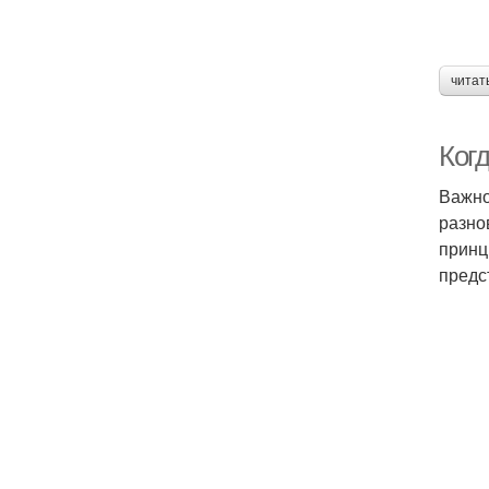
читат
Ког
Важно
разно
принц
предс