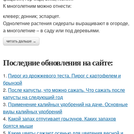
К многолетним можно отнести:
клевер; донник; эспарцет.
Однолетние растения сидераты выращивают в огороде,
а многолетние – в саду или под деревьями.
читать дальше →
Последние обновления на сайте:
1.
Пирог из дрожжевого теста. Пирог с картофелем и
брынзой
2.
После капусты, что можно сажать. Что сажать после
капусты на следующий год
3.
Применение калийных удобрений на даче. Основные
виды калийных удобрений
4.
Какой запах отпугивает грызунов. Каких запахов
боятся мыши
5.
Какие цветы сажают осенью для цветения весной и