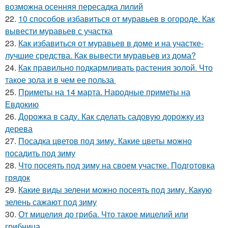
возможна осенняя пересадка лилий
22.
10 способов избавиться от муравьев в огороде. Как
вывести муравьев с участка
23.
Как избавиться от муравьев в доме и на участке-
лучшие средства. Как вывести муравьев из дома?
24.
Как правильно подкармливать растения золой. Что
такое зола и в чем ее польза
25.
Приметы на 14 марта. Народные приметы на
Евдокию
26.
Дорожка в саду. Как сделать садовую дорожку из
дерева
27.
Посадка цветов под зиму. Какие цветы можно
посадить под зиму
28.
Что посеять под зиму на своем участке. Подготовка
грядок
29.
Какие виды зелени можно посеять под зиму. Какую
зелень сажают под зиму
30.
От мицелия до гриба. Что такое мицелий или
грибница