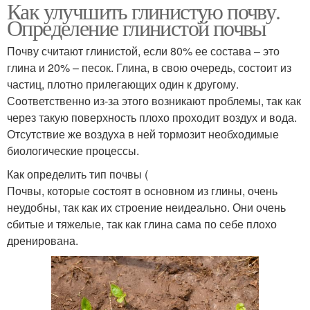
Как улучшить глинистую почву.
Грядки на глинистой
Суглинистые почвы
Определение глинистой почвы
почве
Почву считают глинистой, если 80% ее состава – это
глина и 20% – песок. Глина, в свою очередь, состоит из
частиц, плотно прилегающих один к другому.
Суглинистая почва
Глиняная почва
Соответственно из-за этого возникают проблемы, так как
через такую поверхность плохо проходит воздух и вода.
Отсутствие же воздуха в ней тормозит необходимые
биологические процессы.
Как определить тип почвы (
Почвы, которые состоят в основном из глины, очень
неудобны, так как их строение неидеально. Они очень
cбитые и тяжелые, так как глина сама по себе плохо
дренирована.